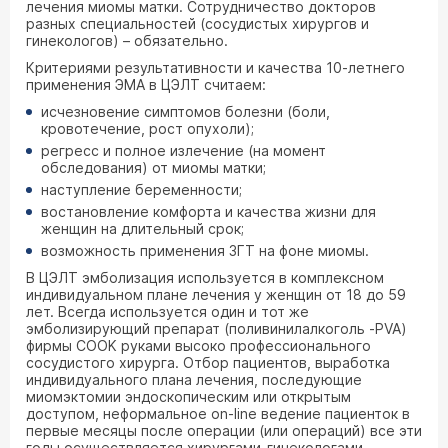
лечения миомы матки. Сотрудничество докторов
разных специальностей (сосудистых хирургов и
гинекологов) – обязательно.
Критериями результативности и качества 10-летнего
применения ЭМА в ЦЭЛТ считаем:
исчезновение симптомов болезни (боли,
кровотечение, рост опухоли);
регресс и полное излечение (на момент
обследования) от миомы матки;
наступление беременности;
востановление комфорта и качества жизни для
женщин на длительный срок;
возможность применения ЗГТ на фоне миомы.
В ЦЭЛТ эмболизация используется в комплексном
индивидуальном плане лечения у женщин от 18 до 59
лет. Всегда используется один и тот же
эмболизирующий препарат (поливинилалкоголь -PVA)
фирмы COOK руками высоко профессионального
сосудистого хирурга. Отбор пациентов, выработка
индивидуального плана лечения, последующие
миомэктомии эндоскопическим или открытым
доступом, неформальное on-line ведение пациенток в
первые месяцы после операции (или операций) все эти
годы осуществляется хирургами-гинекологами