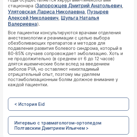
Запорожцев Дмитрий Анатольевич
стационара (
,
Улятовская Лариса Николаевна
Пузырев
,
Алексей Николаевич
Шульга Наталья
,
Валериевна
).
Все пациентки консультируются врачами отделения
анестезиологии и реанимации с целью выбора
обезболивающих препаратов и методов для
подавления развития болевого синдрома, который в
80-85% случаев сопровождает эмболизацию. Хоть и
не продолжительно (в среднем от 6 до 12 часов)
длятся ишемические боли вслед за введением
эмболов PVA, но оставляют неизгладимый
отрицательный опыт, поэтому мы уделяем
постэмболизационным болям должное внимание у
каждой пациентки.
< История Eid
Интервью с травматологом-ортопедом
Полтавским Дмитрием Ильичем >