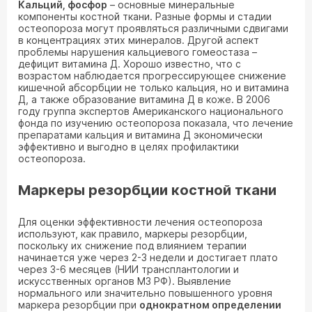
Кальций, фосфор
– основные минеральные
компоненты костной ткани. Разные формы и стадии
остеопороза могут проявляться различными сдвигами
в концентрациях этих минералов. Другой аспект
проблемы нарушения кальциевого гомеостаза –
дефицит витамина Д. Хорошо известно, что с
возрастом наблюдается прогрессирующее снижение
кишечной абсорбции не только кальция, но и витамина
Д, а также образование витамина Д в коже. В 2006
году группа экспертов Американского национального
фонда по изучению остеопороза показала, что лечение
препаратами кальция и витамина Д экономически
эффективно и выгодно в целях профилактики
остеопороза.
Маркеры резорбции костной ткани
Для оценки эффективности лечения остеопороза
используют, как правило, маркеры резорбции,
поскольку их снижение под влиянием терапии
начинается уже через 2-3 недели и достигает плато
через 3-6 месяцев (НИИ трансплантологии и
искусственных органов МЗ РФ). Выявление
нормального или значительно повышенного уровня
маркера резорбции при
однократном определении