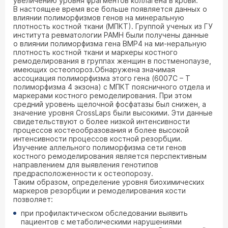
увеличению уровня фрагментов коллагена в крови.
В настоящее время все больше появляется данных о
влиянии полиморфизмов генов на минеральную
плотность костной ткани (МПКТ). Группой ученых из ГУ
института ревматологии РАМН были получены данные
о влиянии полиморфизма гена ВМР4 на ми-неральную
плотность костной ткани и маркеры костного
ремоделирования в группах женщин в постменопаузе,
имеющих остеопороз.Обнаружена значимая
ассоциация полиморфизма этого гена (6007С – Т
полиморфизма 4 экзона) с МПКТ поясничного отдела и
маркерами костного ремоделирования. При этом
средний уровень щелочной фосфатазы был снижен, а
значение уровня CrossLaps были высокими. Эти данные
свидетельствуют о более низкой интенсивности
процессов костеообразования и более высокой
интенсивности процессов костной резорбции.
Изучение аллельного полиморфизма сети генов
костного ремоделирования является перспективным
направлением для выявления генотипов
предрасположенности к остеопорозу.
Таким образом, определение уровня биохимических
маркеров резорбции и ремоделирования кости
позволяет:
при профилактическом обследовании выявить
пациентов с метаболическими нарушениями