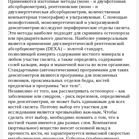
Применяются изотопные методы (моно - и двухфотонная
абсорбциометрия), рентгеновские (моно - и
двухэнергетическая абсорбциометрия, количественная
компьютерная томография) и ультразвуковые. С помощью
монофотонной, моноэнергетической и ультразвуковой
денситометрии исследуют периферические отделы скелета.
Эти методы наиболее подходят для скрининга остеопороза
или предварительного диагноза. Наиболее универсальным
является применение двухэнергетической рентгеновской
абсорбциометрии (DEXA) – золотой стандарт,
позволяющей измерять содержание костного минерала в
любом участке скелета, а также определять содержание
солей кальция, жира и мышечной массы во всем организме.
Стандартными (автоматическими) программами для таких
денситометров являются программы для поясничных
позвонков, проксимальных отделов бедра, костей
предплечья и программа "все тело".
Независимо от того, как рассматривать остеопороз – как
заболевание или синдром, - риск переломов, определяемый
при денситометрии, не может быть одинаковым для всех
костей скелета. Поэтому выбор его участков для
исследования является чрезвычайно важ-ным, Чтобы
сделать этот выбор, необходимо помнить о том, что в
костной ткани имеются два разных слоя. Компактное
(кортикальное) вещество вносит основной вклад в
прочность кости, но характеризуется невысокой скоростью
метаболических процессов. Губчатое (трабекулярное)