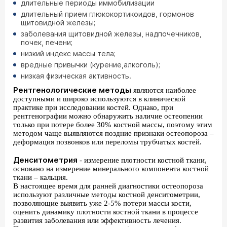
длительные периоды иммобилизации
длительный прием глюкокортикоидов, гормонов
щитовидной железы;
заболевания щитовидной железы, надпочечников,
почек, печени;
низкий индекс массы тела;
вредные привычки (курение,алкоголь);
низкая физическая активность.
Рентгенологические методы
являются наиболее
доступными и широко используются в клинической
практике при исследовании костей. Однако, при
рентгенографии можно обнаружить наличие остеопении
только при потере более 30% костной массы, поэтому этим
методом чаще выявляются поздние признаки остеопороза –
деформация позвонков или переломы трубчатых костей.
Денситометрия
- измерение плотности костной ткани,
основано на измерение минерального компонента костной
ткани – кальция.
В настоящее время для ранней диагностики остеопороза
используют различные методы костной денситометрии,
позволяющие выявить уже 2-5% потери массы кости,
оценить динамику плотности костной ткани в процессе
развития заболевания или эффективность лечения.