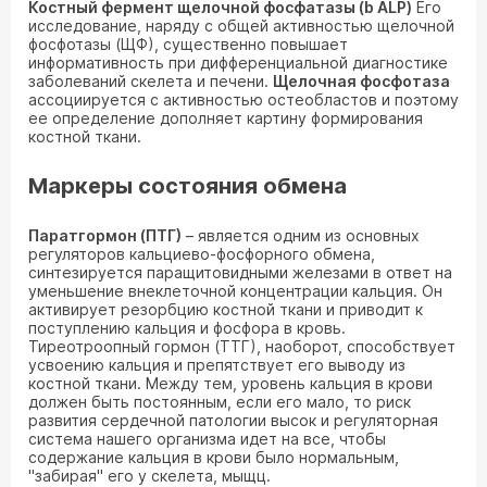
Костный фермент щелочной фосфатазы (b ALP)
Его
исследование, наряду с общей активностью щелочной
фосфотазы (ЩФ), существенно повышает
информативность при дифференциальной диагностике
заболеваний скелета и печени.
Щелочная фосфотаза
ассоциируется с активностью остеобластов и поэтому
ее определение дополняет картину формирования
костной ткани.
Маркеры состояния обмена
Паратгормон (ПТГ)
– является одним из основных
регуляторов кальциево-фосфорного обмена,
синтезируется паращитовидными железами в ответ на
уменьшение внеклеточной концентрации кальция. Он
активирует резорбцию костной ткани и приводит к
поступлению кальция и фосфора в кровь.
Тиреотроопный гормон (ТТГ), наоборот, способствует
усвоению кальция и препятствует его выводу из
костной ткани. Между тем, уровень кальция в крови
должен быть постоянным, если его мало, то риск
развития сердечной патологии высок и регуляторная
система нашего организма идет на все, чтобы
содержание кальция в крови было нормальным,
"забирая" его у скелета, мыщц.