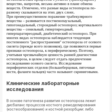
вещество, напротив, весьма активно в плане обмена
веществ. Отмечено, что разные виды остеопороза по-
разному сказываются на этих двух слоях.
При преимущественном поражение трабекулярного
вещества – развивается постменопаузальный,
гипогонадальный, стероидный остеопороз; кортикального
вещества – сенильный, гипертиреодный,
гиперпаратиреодный, диабетический остеопороз. При
многих видах остеопороза наблюдается тенденция
постепенного "распространения" остеопороза от осевого
скелета (прежде всего позвонков), где появляются первые
признаки остеопороза, к периферическому. Поэтому,
учитывая чрезвычайную ценность ранней диагностики
остеопороза, в целом следует отдать предпочтение
исследованию осевого скелета. Исследование
периферических отделов (большеберцовая, пяточные
кости, фаланги пальцев) часто называют скриниговыми.
Клинические лабораторные
исследования
В основе патогенеза развития остеопороза лежит
дисбаланс процессов костного ремоделирования
(костеообразования) и костной резорбции: либо