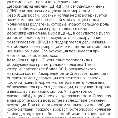
уже имеет диагностическое значение.
Деоксипиридинолин (ДПИД).
На сегодняшний день
ДПИД считают самым адекватным маркером
резорбции кости. Костный коллаген характеризуется
наличием поперечных связей между отдельными
молекулами коллагена, которые играют большую роль
в его стабилизации и представлены в виде
деоксипиридинолина. Выход ДПИД в сосудистое русло
из кости происходит в результате его разрушения
остеокластами. ДПИД не подвергается дальнейшим
метаболическим превращениям и выводится с мочой в
неизменном виде. Его экскреция повышается при
многих видах остеопороза.
beta-CrossLaps
– (С-концевые телопептиды)
образующиеся при деградации колагена 1 типа,
который составляет более 90 % органического
матрикса кости. Измерение beta-CrossLaps позволяет
оценить темпы деградации относительно "старой"
костной ткани. В норме малые фрагменты коллагена,
образующиеся при его деградации, поступают в кровь
и выводятся почками с мочой. У пациентов со
сниженной функцией почек содержание beta-CrossLaps
в сыворотке крови возрастает вследствие снижения
экскреции. При патологическом увеличении резорбции
костной ткани (пожилой возраст, остеопороз) коллаген
1 типа деградирует в большом объеме, что приводит к