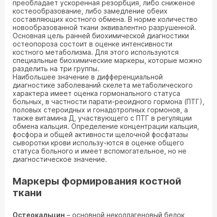
преобладает ускоренная резорбция, либо сниженое
костеообразование, либо замедление обеих
составляющих костного обмена. В норме количество
новообразованной ткани эквивалентно разрушенной.
Основная цель ранней биохимической диагностики
остеопороза состоит в оценке интенсивности
костного метаболизма. Для этого используются
специальные биохимические маркеры, которые можно
разделить на три группы.
Наибольшее значение в дифференциальной
диагностике заболеваний скелета метаболического
характера имеет оценка гормонального статуса
больных, в частности парати-реоидного гормона (ПТГ),
половых стероидных и гонадотропных гормонов, а
также витамина Д, участвующего с ПТГ в регуляции
обмена кальция. Определение концентрации кальция,
фосфора и общей активности щелочной фосфатазы
сыворотки крови использу-ются в оценке общего
статуса больного и имеет вспомогательное, но не
диагностическое значение.
Маркеры формирования костной
ткани
Остеокальцин
– основной неколлагеновый белок