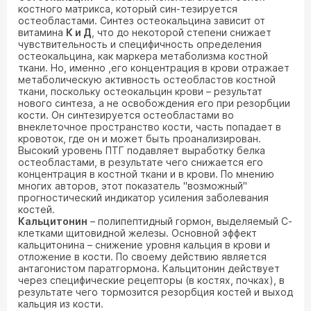
костного матрикса, который син-тезируется
остеобластами. Синтез остеокальцина зависит от
витамина
К и Д
, что до некоторой степени снижает
чувствительность и специфичность определения
остеокальцина, как маркера метаболизма костной
ткани. Но, именно ,его концентрация в крови отражает
метаболическую активность остеобластов костной
ткани, поскольку остеокальцин крови – результат
нового синтеза, а не освобождения его при резорбции
кости. Он синтезируется остеобластами во
внеклеточное пространство кости, часть попадает в
кровоток, где он и может быть проанализирован.
Высокий уровень ПТГ подавляет выработку белка
остеобластами, в результате чего снижается его
концентрация в костной ткани и в крови. По мнению
многих авторов, этот показатель "возможный"
прогностический индикатор усиления заболевания
костей.
Кальцитонин
– полипептидный гормон, выделяемый С-
клетками щитовидной железы. Основной эффект
кальцитонина – снижение уровня кальция в крови и
отложение в кости. По своему действию является
антагонистом паратгормона. Кальцитонин действует
через специфические рецепторы (в костях, почках), в
результате чего тормозится резорбция костей и выход
кальция из кости.