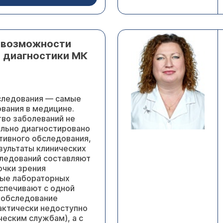
 возможности
 диагностики МК
следования — самые
вания в медицине.
во заболеваний не
льно диагностировано
тивного обследования,
зультаты клинических
ледований составляют
точки зрения
ные лабораторных
спечивают с одной
 обследование
рактически недоступно
ческим службам), а с