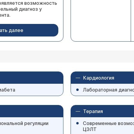
оявляется возможность
тельный диагноз у
ента.
ать далее
Кардиология
иабета
Лабораторная диагн
Терапия
мональной регуляции
Современные возмож
ЦЭЛТ