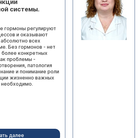
нкции
ой системы.
е гормоны регулируют
ессов и оказывают
у абсолютно всех
ме. Без гормонов - нет
в более конкретных
как проблемы -
отворения, патология
знание и понимание роли
яции жизненно важных
 необходимо.
ать далее