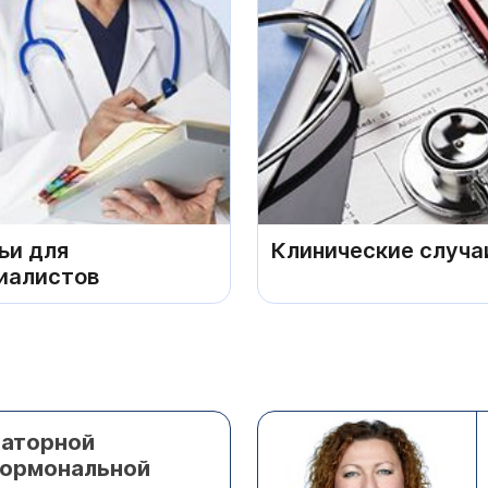
ьи для
Клинические случа
иалистов
раторной
гормональной