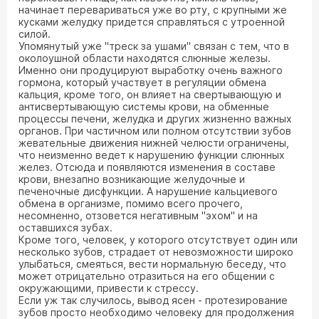
начинает перевариваться уже во рту, с крупными же
кусками желудку придется справляться с утроенной
силой.
Упомянутый уже "треск за ушами" связан с тем, что в
околоушной области находятся слюнные железы.
Именно они продуцируют выработку очень важного
гормона, который участвует в регуляции обмена
кальция, кроме того, он влияет на свертывающую и
антисвертывающую системы крови, на обменные
процессы печени, желудка и других жизненно важных
органов. При частичном или полном отсутствии зубов
жевательные движения нижней челюсти ограничены,
что неизменно ведет к нарушению функции слюнных
желез. Отсюда и появляются изменения в составе
крови, внезапно возникающие желудочные и
печеночные дисфункции. А нарушение кальциевого
обмена в организме, помимо всего прочего,
несомненно, отзовется негативным "эхом" и на
оставшихся зубах.
Кроме того, человек, у которого отсутствует один или
несколько зубов, страдает от невозможности широко
улыбаться, смеяться, вести нормальную беседу, что
может отрицательно отразиться на его общении с
окружающими, привести к стрессу.
Если уж так случилось, вывод ясен - протезирование
зубов просто необходимо человеку для продолжения