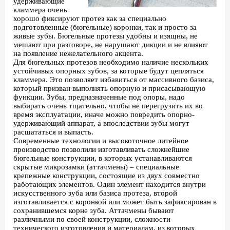
удерживающие
кламмера очень
хорошо фиксируют протез как за специально
подготовленные (бюгельные) коронки, так и просто за
живые зубы. Бюгельные протезы удобны и изящны, не
мешают при разговоре, не нарушают дикции и не влияют
на появление нежелательного акцента.
Для бюгельных протезов необходимо наличие нескольких
устойчивых опорных зубов, за которые будут цепляться
кламмера. Это позволяет избавиться от массивного базиса,
который призван выполнять опорную и присасывающую
функции. Зубы, предназначенные под опоры, надо
выбирать очень тщательно, чтобы не перегрузить их во
время эксплуатации, иначе можно повредить опорно-
удерживающий аппарат, а впоследствии зубы могут
расшататься и выпасть.
Современные технологии и высокоточное литейное
производство позволили изготавливать сложнейшие
бюгельные конструкции, в которых устанавливаются
скрытые микрозамки (аттачмены) – специальные
крепежные конструкции, состоящие из двух совместно
работающих элементов. Один элемент находится внутри
искусственного зуба или базиса протеза, второй
изготавливается с коронкой или может быть зафиксирован в
сохранившемся корне зуба. Аттачмены бывают
различными по своей конструкции, сложности
технического изготовления и материалам, из которых