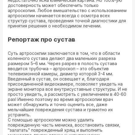
недостаточно ясна клиническая картина. Но 100%-ую
достоверность может обеспечить только
артроскопия. Любое вмешательство с использованием
артроскопии начинается всегда с осмотра всех
структур сустава, проведения точной диагностики для
принятия решения о необходимом лечении.
Репортаж про сустав
Суть артросокпии заключается в том, что в области
коленного сустава делают два маленьких разреза
размером 5–6 мм. Через разрез в полость сустава
вводится трубочка – артроскоп – это объектив
телевизионной камеры, диаметр которой 3-4 мм.
Введенный в сустав, он освещает и, благодаря
присоединенной видеокамере, позволяет увидеть на
экране монитора все внутрисуставные структуры. И не
просто увидеть, а рассмотреть с увеличением в 40-60
раз! Именно поэтому во время артроскопии врач
может обнаружить и точно оценить все, даже
мельчайшие повреждения сустава и грамотно их
устранить.
С помощью артроскопии можно удалить
поврежденную часть мениска, восстановить связки,
"залатать" поврежденный хрящ и выполнить