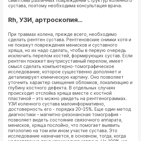
симптомы различных повреждений структур коленного
сустава, поэтому необходима консультация врача.
Rh, УЗИ, артроскопия…
При травмах колена, прежде всего, необходимо
сделать рентген сустава. Рентгеновские снимки хотя и
не покажут повреждения менисков и суставного
хряща, но их надо сделать, чтобы в первую очередь
исключить перелом костей, формирующих сустав. Если
рентген покажет внутрисуставный перелом, имеет
смысл сделать компьютерно-томографическое
исследование, которое существенно дополняет и
детализирует клиническую картину. Оно позволяет
уточнить характер смещения обломков, локализацию и
глубину костного дефекта. В отдельных случаях
происходит отслойка хряща вместе с костной
пластиной – это можно увидеть на рентгенограммах.
УЗИ коленного сустава малоинформативно,
достоверность его - порядка 20–25%. Еще один метод
диагностики – магнитно-резонансная томография -
позволяет видеть состояние связочного аппарата,
менисков, хряща послойно, что помогает выявить
патологию на том или ином участке сустава. Это
исследование назначается, в основном, тогда, когда