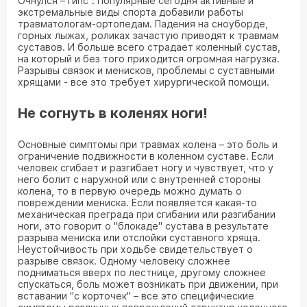
Очнулся – гипс". Популярные сегодня активные и
экстремальные виды спорта добавили работы
травматологам-ортопедам. Падения на сноуборде,
горных лыжах, роликах зачастую приводят к травмам
суставов. И больше всего страдает коленный сустав,
на который и без того приходится огромная нагрузка.
Разрывы связок и менисков, проблемы с суставными
хрящами - все это требует хирургической помощи.
Не согнуть в коленях ноги!
Основные симптомы при травмах колена – это боль и
ограничение подвижности в коленном суставе. Если
человек сгибает и разгибает ногу и чувствует, что у
него болит с наружной или с внутренней стороны
колена, то в первую очередь можно думать о
повреждении мениска. Если появляется какая-то
механическая преграда при сгибании или разгибании
ноги, это говорит о "блокаде" сустава в результате
разрыва мениска или отслойки суставного хряща.
Неустойчивость при ходьбе свидетельствует о
разрыве связок. Одному человеку сложнее
подниматься вверх по лестнице, другому сложнее
спускаться, боль может возникать при движении, при
вставании "с корточек" – все это специфические