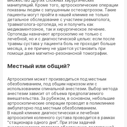
множество других сложных хирургических
манипуляций. Кроме того, артроскопические операции
показаны людям с запущенным остеоартрозом. Такие
пациенты могут пройти в нашей клинике не только
детальное обследование с участием ревматолога,
травматолога-ортопеда, но и получить как
медикаментозное, так и хирургическое лечение.
Ортопеды назначают артроскопию не только с
лечебной, но и с диагностической целью: если после
травмы сустава у пациента боль не проходит больше
месяца, а ее причину не удается установить при
помощи даже магнитно-резонансной томографии.
Местный или общий?
Артроскопия может производиться под местным
обезболиванием, под общим наркозом или с
использованием спинальной анестезии. Выбор метода
анестезии зависит от объема предполагаемого
вмешательства. За рубежом, в основном, небольшие
артроскопические операции проводят в поликлинике
амбулаторно под местным обезболиванием.
В нашей клинике диагностическая и лечебная
артроскопия коленного сустава проводится в рамках
"стационара одного дня". При этом задачей