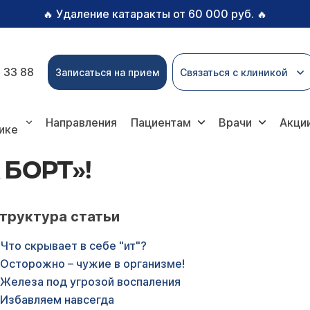
Удаление катаракты от 60 000 руб.
🔥
🔥
 33 88
Записаться на прием
Связаться с клиникой
Направления
Пациентам
Врачи
Акци
ике
 БОРТ»!
труктура статьи
Что скрывает в себе "ит"?
Осторожно – чужие в организме!
Железа под угрозой воспаления
Избавляем навсегда