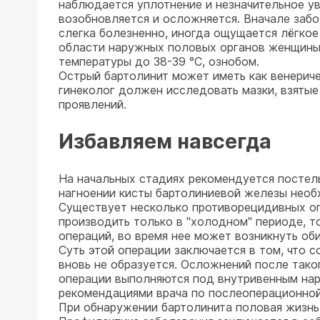
наблюдается уплотнение и незначительное у
возобновляется и осложняется. Вначале забо
слегка болезненно, иногда ощущается лёгкое
области наружных половых органов женщины
температуры до 38-39 °С, ознобом.
Острый бартолинит может иметь как венеричес
гинеколог должен исследовать мазки, взятые
проявлений.
Избавляем навсегда
На начальных стадиях рекомендуется постел
нагноении кисты бартолиниевой железы необ
Существует несколько противорецидивных оп
производить только в "холодном" периоде, то
операций, во время нее может возникнуть об
Суть этой операции заключается в том, что с
вновь не образуется. Осложнений после тако
операции выполняются под внутривенным нарк
рекомендациями врача по послеоперационной 
При обнаружении бартолинита половая жизнь