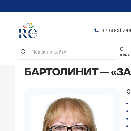
+7 (495) 788
Главная
Статьи
Бартолинит — «за борт»!
О
клин
БАРТОЛИНИТ — «ЗА
С