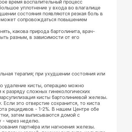
рое время воспалительный процесс
ебольшое уплотнение у входа во влагалище
дшении состояния появляются резкая боль в
о может сопровождаться повышением
ять, какова природа бартолинита, врач-
ыть разным, в зависимости от его
ьная терапия; при ухудшении состояния или
то удаление кисты, операцию можно
ся к разряду сложных гинекологических
 марсупилизация кисты бартолиниевой железы.
. Если это отверстие сохранится, то киста
ота рецидивов - 1-2%. В нашем Центре обе
утки, затем выписываются домой с
 - через неделю.
ования партнёра или нагноения железы.