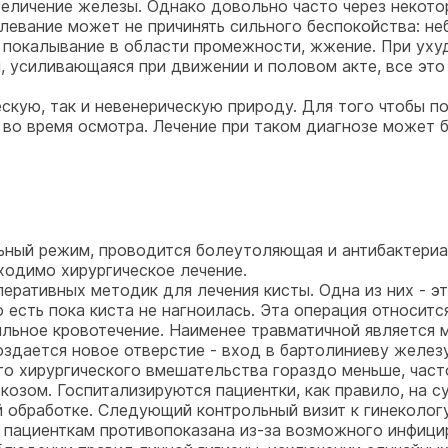
величение железы. Однако довольно часто через некото
левание может не причинять сильного беспокойства: н
 покалывание в области промежности, жжение. При уху
, усиливающаяся при движении и половом акте, все эт
кую, так и невенерическую природу. Для того чтобы пон
 во время осмотра. Лечение при таком диагнозе может б
ьный режим, проводится болеутоляющая и антибактериал
ходимо хирургическое лечение.
еративных методик для лечения кисты. Одна из них - э
 есть пока киста не нагноилась. Эта операция относит
ильное кровотечение. Наименее травматичной является
оздается новое отверстие - вход в бартолиниеву железу
го хирургического вмешательства гораздо меньше, част
озом. Госпитализируются пациентки, как правило, на с
обработке. Следующий контрольный визит к гинекологу
 пациенткам противопоказана из-за возможного инфицир