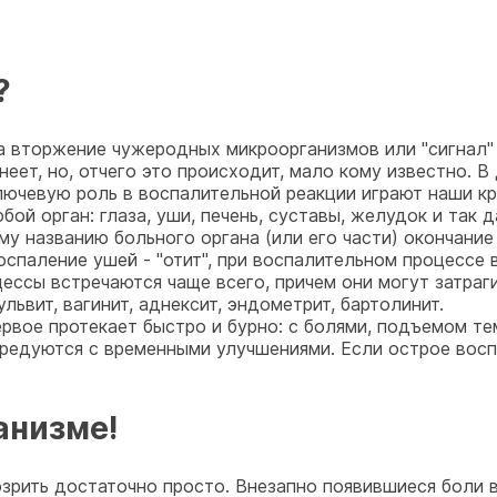
?
на вторжение чужеродных микроорганизмов или "сигнал" 
снеет, но, отчего это происходит, мало кому известно. 
лючевую роль в воспалительной реакции играют наши к
й орган: глаза, уши, печень, суставы, желудок и так да
у названию больного органа (или его части) окончание "
оспаление ушей - "отит", при воспалительном процессе в
ессы встречаются чаще всего, причем они могут затраги
львит, вагинит, аднексит, эндометрит, бартолинит.
рвое протекает быстро и бурно: с болями, подъемом те
ередуются с временными улучшениями. Если острое восп
анизме!
зрить достаточно просто. Внезапно появившиеся боли в