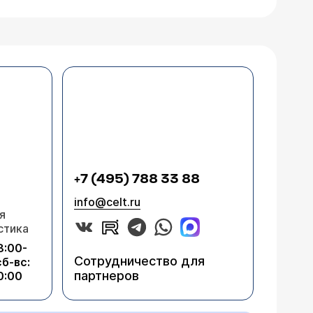
+7 (495) 788 33 88
info@celt.ru
я
стика
8:00-
Сотрудничество для
сб-вс:
партнеров
0:00