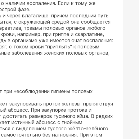
 о наличии воспаления. Если к тому же
острой фазе.
 и через влагалище, причем последний путь
рытая, с окружающей средой она сообщается
зерватива, травмы половых органов любого
рови, например, при гриппе и скарлатине,
дь в организме уже имеется очаг воспаления:
я", с током крови "приплыть" к половым
льные заболевания женских половых органов,
т при несоблюдении гигиены половых
ет закупоривать проток железы, препятствуя
ный абсцесс. При закупорке протока и
 достигать размеров гусиного яйца. В редких
кает истинный абсцесс с гнойным
ться с выделением густого жёлто-зелёного
самостоятельно без нагноения. При этом