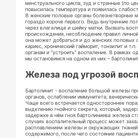
менструального цикла, зуд и странные (по цв
повысилась температура и появилась слабост
В женские половые органы болезнетворные ми
гораздо короче первого. Ведь внутренние п
через влагалище и шейку матки. Вызвать вос
происхождения, несоблюдение правил личной г
она может добраться и до женских половых о
кариес, хронический гайморит, тонзилит и т.
органам и "устроить" воспаление. В рамках 
мы остановимся на одном из них – бартолинит
Железа под угрозой вос
Бартолинит - воспаление большой железы пр
органов, ослаблении иммунитета, венерически
Чаще всего встречается одностороннее пора
выделению гнойного секрета, который, задерж
задержке в нём гноя бартолиниева железа ст
случаях воспалительный процесс может захва
расплавлением железы и окружающих тканей.
содержимого, после чего состояние пациентк