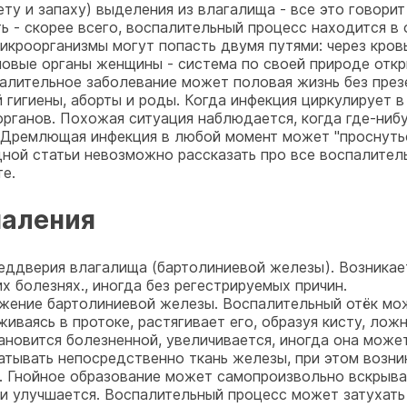
ету и запаху) выделения из влагалища - все это говорит
ь - скорее всего, воспалительный процесс находится в 
кроорганизмы могут попасть двумя путями: через кровь
оловые органы женщины - система по своей природе отк
палительное заболевание может половая жизнь без пре
игиены, аборты и роды. Когда инфекция циркулирует в к
рганов. Похожая ситуация наблюдается, когда где-нибу
п. Дремлющая инфекция в любой момент может "проснутьс
одной статьи невозможно рассказать про все воспалите
е.
паления
еддверия влагалища (бартолиниевой железы). Возникае
х болезнях., иногда без регестрируемых причин.
жение бартолиниевой железы. Воспалительный отёк мож
иваясь в протоке, растягивает его, образуя кисту, лож
ановится болезненной, увеличивается, иногда она может
тывать непосредственно ткань железы, при этом возни
 Гнойное образование может самопроизвольно вскрыва
и улучшается. Воспалительный процесс может затухать 