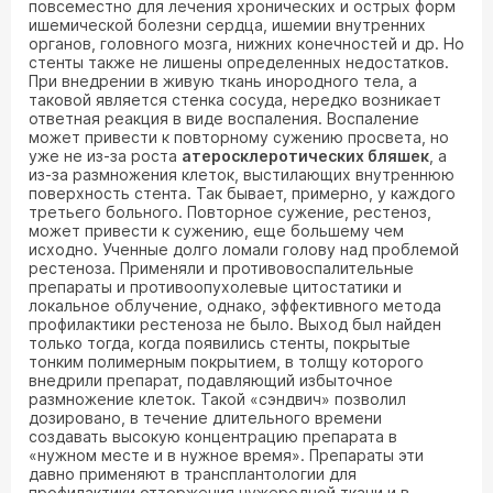
повсеместно для лечения хронических и острых форм
ишемической болезни сердца, ишемии внутренних
органов, головного мозга, нижних конечностей и др. Но
стенты также не лишены определенных недостатков.
При внедрении в живую ткань инородного тела, а
таковой является стенка сосуда, нередко возникает
ответная реакция в виде воспаления. Воспаление
может привести к повторному сужению просвета, но
уже не из-за роста
атеросклеротических бляшек
, а
из-за размножения клеток, выстилающих внутреннюю
поверхность стента. Так бывает, примерно, у каждого
третьего больного. Повторное сужение, рестеноз,
может привести к сужению, еще большему чем
исходно. Ученные долго ломали голову над проблемой
рестеноза. Применяли и противовоспалительные
препараты и противоопухолевые цитостатики и
локальное облучение, однако, эффективного метода
профилактики рестеноза не было. Выход был найден
только тогда, когда появились стенты, покрытые
тонким полимерным покрытием, в толщу которого
внедрили препарат, подавляющий избыточное
размножение клеток. Такой «сэндвич» позволил
дозировано, в течение длительного времени
создавать высокую концентрацию препарата в
«нужном месте и в нужное время». Препараты эти
давно применяют в трансплантологии для
профилактики отторжения чужеродной ткани и в