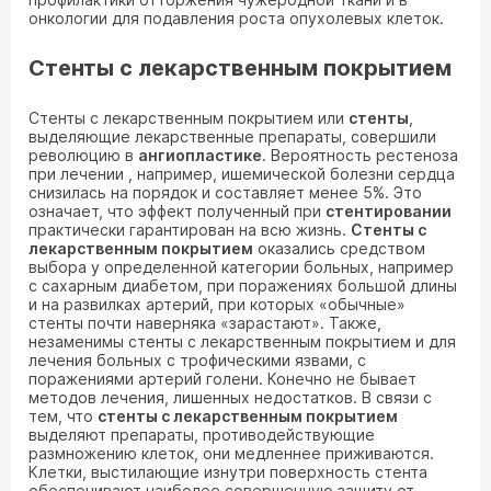
онкологии для подавления роста опухолевых клеток.
Стенты с лекарственным покрытием
Стенты с лекарственным покрытием или
стенты
,
выделяющие лекарственные препараты, совершили
революцию в
ангиопластике
. Вероятность рестеноза
при лечении , например, ишемической болезни сердца
снизилась на порядок и составляет менее 5%. Это
означает, что эффект полученный при
стентировании
практически гарантирован на всю жизнь.
Стенты с
лекарственным покрытием
оказались средством
выбора у определенной категории больных, например
с сахарным диабетом, при поражениях большой длины
и на развилках артерий, при которых «обычные»
стенты почти наверняка «зарастают». Также,
незаменимы стенты с лекарственным покрытием и для
лечения больных с трофическими язвами, с
поражениями артерий голени. Конечно не бывает
методов лечения, лишенных недостатков. В связи с
тем, что
стенты с лекарственным покрытием
выделяют препараты, противодействующие
размножению клеток, они медленнее приживаются.
Клетки, выстилающие изнутри поверхность стента
обеспечивают наиболее совершенную защиту от