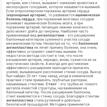
артерии, или стеноз, вызывает снижение кровотока и
кислородное голодание, которое называется ишемией.
Если атеросклерозом поражены артерии сердца
(
коронарные артерии
), то развивается
ишемическая
болезнь сердца
, при поражении мозговых сосудов
возникает ишемическая болезнь мозга, а при
поражении артерий, питающих нижние конечности,
дело может дойти до гангрены. Наиболее часто
применяемый вид
ангиопластики
- это расширение
баллонным катетером суженного участка сосуда
механическим путем. Несмотря на то, что
баллонная
ангиопластика
не лечит причину болезни, она очень
эффективно устраняет симптомы ишемии. Но
недостаток метода состоит в том, что после
расширения артерия, нередко, вновь сужается из-за
эластических свойств. А иногда для достижения
эффективного расширения приходится прилагать
усилие, вызывающее расслоение стенки сосуда. Выход
был найден 20 лет тому назад, когда в клинической
практике стали применять трубчатые распорки,
называемые стентами.
Стент
- это трубка из тонкого
металла ячеистой структуры, насаживаемая на
баллонный катетер. После расширения баллоном,
стент вживляется в стенку сосуда. Благодаря стентам
ангиопластика
стала рутинной и довольно
безопасной процедурой. Методика применяется