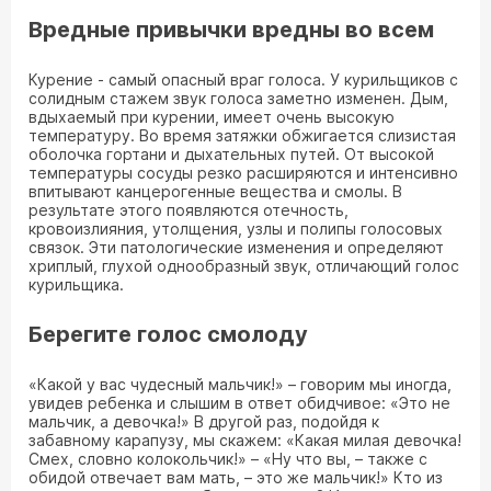
Вредные привычки вредны во всем
Курение - самый опасный враг голоса. У курильщиков с
солидным стажем звук голоса заметно изменен. Дым,
вдыхаемый при курении, имеет очень высокую
температуру. Во время затяжки обжигается слизистая
оболочка гортани и дыхательных путей. От высокой
температуры сосуды резко расширяются и интенсивно
впитывают канцерогенные вещества и смолы. В
результате этого появляются отечность,
кровоизлияния, утолщения, узлы и полипы голосовых
связок. Эти патологические изменения и определяют
хриплый, глухой однообразный звук, отличающий голос
курильщика.
Берегите голос смолоду
«Какой у вас чудесный мальчик!» – говорим мы иногда,
увидев ребенка и слышим в ответ обидчивое: «Это не
мальчик, а девочка!» В другой раз, подойдя к
забавному карапузу, мы скажем: «Какая милая девочка!
Смех, словно колокольчик!» – «Ну что вы, – также с
обидой отвечает вам мать, – это же мальчик!» Кто из