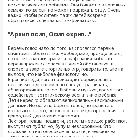
психологические проблемы. Они бывают и в неполных
семьях, когда сын не может подражать отцу. Очень
важно, чтобы родители таких детей вовремя
обращались к специалистам-фониатрам.
"Архип осип, Осип охрип…"
Беречь голос надо до того, как появятся первые
симптомы заболевания. Необходимо, прежде всего,
сохранить навыки правильной фонации: избегать
перенапряжения голоса в шумной обстановке, в
спорах, в азарте спортивных игр, говорить только на
выдохе, что наиболее физиологично.
В ранние годы, когда происходит формирование
организма, одновременно следует развивать,
облагораживать голос. Любовь к музыке, кроме того,
содействует эстетическому воспитанию ребенка.
Дети нередко обладают великолепными вокальными
данными. Но если не беречь голос, неправильно
использовать его, особенно в период взросления, то
природный дар можно растерять.
Лектора, певцы, педагоги, артисты нередко работают,
выступают публично, будучи нездоровыми. Это
отражается на голосовом аппарате, и человек на
длительное время может сорвать голос.