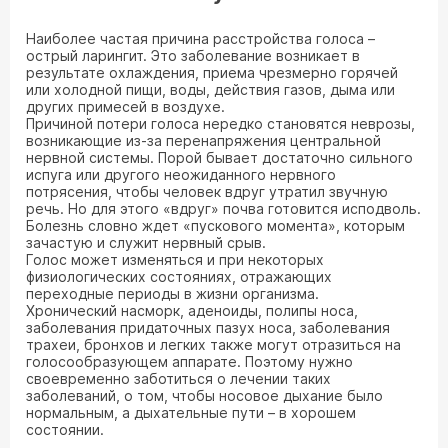
Наиболее частая причина расстройства голоса –
острый ларингит. Это заболевание возникает в
результате охлаждения, приема чрезмерно горячей
или холодной пищи, воды, действия газов, дыма или
других примесей в воздухе.
Причиной потери голоса нередко становятся неврозы,
возникающие из-за перенапряжения центральной
нервной системы. Порой бывает достаточно сильного
испуга или другого неожиданного нервного
потрясения, чтобы человек вдруг утратил звучную
речь. Но для этого «вдруг» почва готовится исподволь.
Болезнь словно ждет «пускового момента», которым
зачастую и служит нервный срыв.
Голос может изменяться и при некоторых
физиологических состояниях, отражающих
переходные периоды в жизни организма.
Хронический насморк, аденоиды, полипы носа,
заболевания придаточных пазух носа, заболевания
трахеи, бронхов и легких также могут отразиться на
голосообразующем аппарате. Поэтому нужно
своевременно заботиться о лечении таких
заболеваний, о том, чтобы носовое дыхание было
нормальным, а дыхательные пути – в хорошем
состоянии.