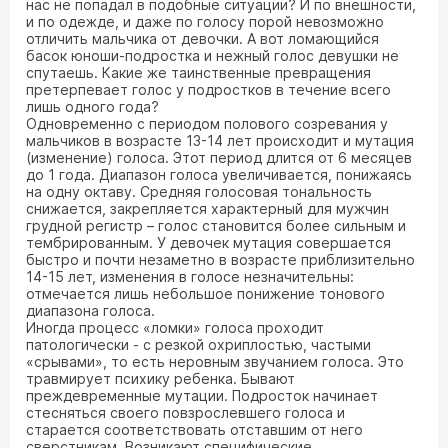
нас не попадал в подобные ситуации? И по внешности,
и по одежде, и даже по голосу порой невозможно
отличить мальчика от девочки. А вот ломающийся
басок юноши-подростка и нежный голос девушки не
спутаешь. Какие же таинственные превращения
претерпевает голос у подростков в течение всего
лишь одного года?
Одновременно с периодом полового созревания у
мальчиков в возрасте 13-14 лет происходит и мутация
(изменение) голоса. Этот период длится от 6 месяцев
до 1 года. Диапазон голоса увеличивается, понижаясь
на одну октаву. Средняя голосовая тональность
снижается, закрепляется характерный для мужчин
грудной регистр – голос становится более сильным и
тембрированным. У девочек мутация совершается
быстро и почти незаметно в возрасте приблизительно
14-15 лет, изменения в голосе незначительны:
отмечается лишь небольшое понижение тонового
диапазона голоса.
Иногда процесс «ломки» голоса проходит
патологически - с резкой охриплостью, частыми
«срывами», то есть неровным звучанием голоса. Это
травмирует психику ребенка. Бывают
преждевременные мутации. Подросток начинает
стесняться своего повзрослевшего голоса и
старается соответствовать отставшим от него
сверстникам. Возникают специфические