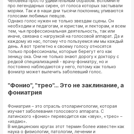
человека просто удивительным образом. Вспомните
про легендарных сирен, от голоса которых застывали
моряки. Так и в наши дни тысячи поклонниц упиваются
голосами любимых певцов.
Однако голос нужен не только звездам сцены. Он
необходим и педагогам, и юристам, и лекторам, и всем
тем, чья профессиональная деятельность, так или
иначе, связана с нагрузкой на голосовой аппарат. Да и
каждому из нас, потому что пользуемся им мы каждый
день. А вот трепетно к своему голосу относятся
только профессионалы, которые берегут его как
зеницу ока. Они не только знают дорогу к доктору с
редкой специализацией - врачу-фониатру, но и
постоянно наблюдаются у него, потому как только
фониатр может вылечить заболевший голос.
"Фонио", "трео"… Это не заклинание, а
фониатрия
Фониатрия – это отрасль отоларингологии, которая
изучает заболевания голосового аппарата. С
латинского «фонио» переводится как «звук», «трео» –
«издаю».
В медицинских кругах этот термин более известен как
наука о физиологии, патологии, лечении и