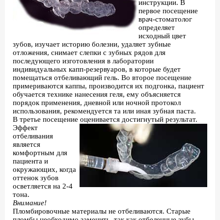
инструкции. В
первое посещение
врач-стоматолог
определяет
исходный цвет
зубов, изучает историю болезни, удаляет зубные
отложения, снимает слепки с зубных рядов для
последующего изготовления в лаборатории
индивидуальных капп-резервуаров, в которые будет
помещаться отбеливающий гель. Во второе посещение
примериваются каппы, производится их подгонка, пациент
обучается технике нанесения геля, ему объясняется
порядок применения, дневной или ночной протокол
использования, рекомендуется та или иная зубная паста.
В третье посещение оценивается достигнутый результат.
Эффект
отбеливания
является
комфортным для
пациента и
окружающих, когда
оттенок зубов
осветляется на 2-4
тона.
Внимание!
Пломбировочные материалы не отбеливаются. Старые
пломбы необходимо заменить, так как отбеленные зубы