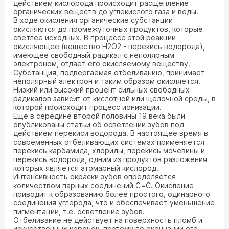
действием кислорода происходит расщепление
органических веществ до углекислого газа и воды.
В ходе окисления органические субстанции
окисляются до промежуточных продуктов, которые
светлее исходных. В процессе этой реакции
окисляющее (вещество H2O2 - перекись водорода),
имеющее свободный радикал с неполярным
электроном, отдает его окисляемому веществу.
Субстанция, подвергаемая отбеливанию, принимает
неполярный электрон и таким образом окисляется.
Низкий или высокий процент сильных свободных
радикалов зависит от кислотной или щелочной среды, в
которой происходит процесс ионизации.
Еще в середине второй половины 19 века были
опубликованы статьи об осветлении зубов под
действием перекиси водорода. В настоящее время в
современных отбеливающих системах применяется
перекись карбамида, хлориды, перекись мочевины и
перекись водорода, одним из продуктов разложения
которых является атомарный кислород.
Интенсивность окраски зубов определяется
количеством парных соединений C=C. Окисление
приводит к образованию более простого, одинарного
соединения углерода, что и обеспечивает уменьшение
пигментации, т.е. осветление зубов.
Отбеливание не действует на поверхность пломб и
искусственных коронок, поэтому по окончании его