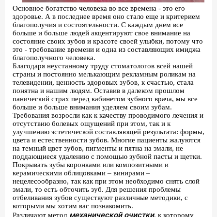
Основное богатство человека во все времена - это его
здоровье. А в последнее время оно стало еще и критерием
благополучия и состоятельности. С каждым днем все
больше и больше людей акцентируют свое внимание на
состояние своих зубов и красоте своей улыбки, потому что
это - требование времени и одна из составляющих имиджа
благополучного человека.
Благодаря неустанному труду стоматологов всей нашей
страны и постоянно мелькающим рекламным роликам на
телевидении, ценность здоровых зубов, к счастью, стала
понятна и нашим людям. Оставив в далеком прошлом
панический страх перед кабинетом зубного врача, мы все
больше и больше внимания уделяем своим зубам.
Требования возросли как к качеству проводимого лечения и
отсутствию болевых ощущений при этом, так и к
улучшению эстетической составляющей результата: формы,
цвета и естественности зубов. Многие пациенты жалуются
на темный цвет зубов, пигменты и пятна на эмали, не
поддающиеся удалению с помощью зубной пасты и щетки.
Покрывать зубы коронками или композитными и
керамическими облицовками – винирами –
нецелесообразно, так как при этом необходимо снять слой
эмали, то есть обточить зуб. Для решения проблемы
отбеливания зубов существуют различные методики, с
которыми мы хотим вас познакомить.
механической очистки
Различают метод
, к которому