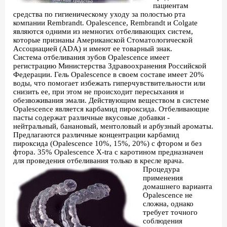
пациентам
средства по гигиеническому уходу за полостью рта
компании Rembrandt. Opalescence, Rembrandt и Colgate
являются одними из немногих отбеливающих систем,
которые признаны Американской Стоматологической
Ассоциацией (ADA) и имеют ее товарный знак.
Система отбеливания зубов Opalescence имеет
регистрацию Министерства Здравоохранения Российской
Федерации. Гель Opalescence в своем составе имеет 20%
воды, что помогает избежать гиперчувствительности или
снизить ее, при этом не происходит пересыхания и
обезвоживания эмали. Действующим веществом в системе
Opalescence является карбамид пироксида. Отбеливающие
пасты содержат различные вкусовые добавки -
нейтральный, банановый, ментоловый и арбузный ароматы.
Предлагаются различные концентрации карбамид
пироксида (Opalescence 10%, 15%, 20%) с фтором и без
фтора. 35% Opalescence X-tra с каротином предназначен
для проведения отбеливания только в кресле врача.
Процедура
применения
домашнего варианта
Opalescence не
сложна, однако
требует точного
соблюдения