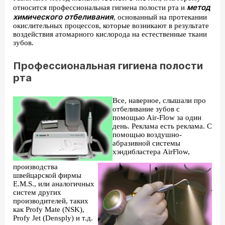
метод
относится профессиональная гигиена полости рта и
химического отбеливания
, основанный на протекании
окислительных процессов, которые возникают в результате
воздействия атомарного кислорода на естественные ткани
зубов.
Профессиональная гигиена полости
рта
Все, наверное, слышали про
отбеливание зубов с
помощью Air-Flow за один
день. Реклама есть реклама. С
помощью воздушно-
абразивной системы
хэндибластера AirFlow,
производства
швейцарской фирмы
E.M.S., или аналогичных
систем других
производителей, таких
как Profy Mate (NSK),
Profy Jet (Densply) и т.д.