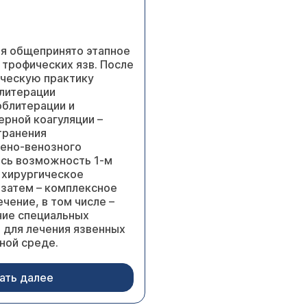
я общепринято этапное
 трофических язв. После
ическую практику
литерации
облитерации и
ерной коагуляции –
транения
вено-венозного
сь возможность 1-м
 хирургическое
 затем – комплексное
чение, в том числе –
ние специальных
 для лечения язвенных
ной среде.
ать далее