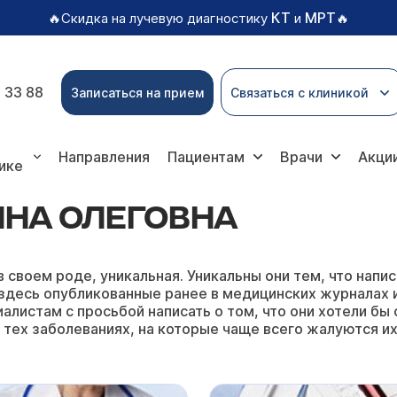
КТ
МРТ
🔥Скидка на лучевую диагностику
и
🔥
 33 88
Записаться на прием
Связаться с клиникой
а
Направления
Пациентам
Врачи
Акци
ике
ННА ОЛЕГОВНА
в своем роде, уникальная. Уникальны они тем, что на
здесь опубликованные ранее в медицинских журналах ил
алистам с просьбой написать о том, что они хотели бы 
 тех заболеваниях, на которые чаще всего жалуются их