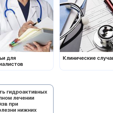
ьи для
Клинические случа
иалистов
ть гидроактивных
пном лечении
язв при
олезни нижних