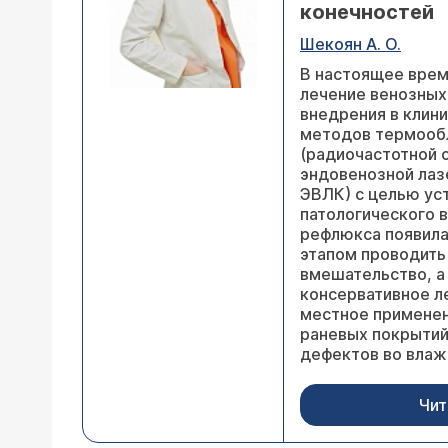
конечностей
Шекоян А. О.
В настоящее врем
лечение венозных
внедрения в клин
методов термооб
(радиочастотной 
эндовенозной лаз
ЭВЛК) с целью ус
патологического 
рефлюкса появила
этапом проводить
вмешательство, а
консервативное ле
местное примене
раневых покрытий
дефектов во влаж
Чит