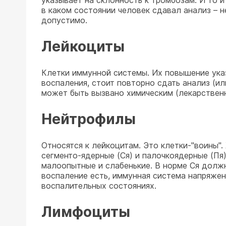
указывает на склонность к тромбозам. И то и
в каком состоянии человек сдавал анализ – н
допустимо.
Лейкоциты
Клетки иммунной системы. Их повышение указ
воспаления, стоит повторно сдать анализ (и
может быть вызвано химическим (лекарственн
Нейтрофилы
Относятся к лейкоцитам. Это клетки-"воины".
сегменто-ядерные (Ся) и палочкоядерные (Пя)
малоопытные и слабенькие. В норме Ся должн
воспаление есть, иммунная система напряжен
воспалительных состояниях.
Лимфоциты