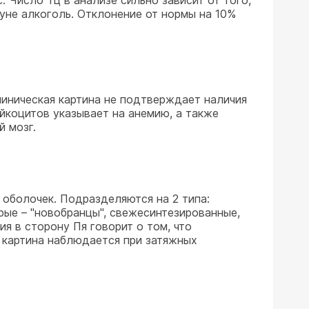
. Число Тц в анализе сильно зависит от того,
нуне алкоголь. Отклонение от нормы на 10%
линическая картина не подтверждает наличия
йкоцитов указывает на анемию, а также
й мозг.
х оболочек. Подразделяются на 2 типа:
орые – "новобранцы", свежесинтезированные,
я в сторону Пя говорит о том, что
я картина наблюдается при затяжных