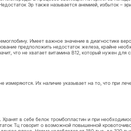
Недостаток Эр также называется анемией, избыток – эр
емоглобину. Имеет важное значение в диагностике вероя
снование предположить недостаток железа, крайне необ
начит, что не хватает витамина В12, который нужен для 
е измеряются. Их наличие указывает на то, что при леч
 Хранят в себе белок тромбопластин и при необходимо
таток Тц говорит о возможной повышенной кровоточивос