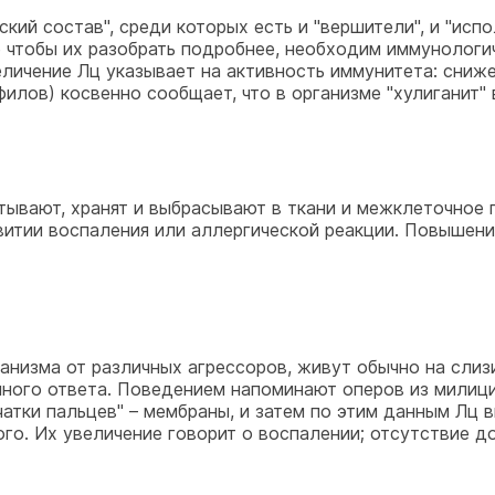
кий состав", среди которых есть и "вершители", и "испо
о чтобы их разобрать подробнее, необходим иммунологич
личение Лц указывает на активность иммунитета: сниже
илов) косвенно сообщает, что в организме "хулиганит" 
атывают, хранят и выбрасывают в ткани и межклеточное 
витии воспаления или аллергической реакции. Повышени
ганизма от различных агрессоров, живут обычно на сли
ного ответа. Поведением напоминают оперов из милиции
ечатки пальцев" – мембраны, и затем по этим данным Лц
го. Их увеличение говорит о воспалении; отсутствие д