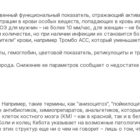
венный функциональный показатель, отражающий актив
нтрации в крови особых веществ, попадающих в кровь и
СОЭ для мужчин – не более 10 мм/час, для женщин – не 
 количестве, но при наличии инфекции их становится бо
ители" крови, например Тромбо АСС, который уменьшает
ы, гемоглобин, цветовой показатель, ретикулоциты и тр
лорода. Снижение ее параметров сообщает о недостатке 
апример, такие термины, как "анизоцитоз", "пойкилоцит
е антибиотиков, химиопрепаратов, анальгетиков, котор
клеток костного мозга (КМ) – как в красной, так и в бе
оли и колец Кебота указывает на возможные патологич
 этих структур еще ни о чем не говорит – лишь о том, 