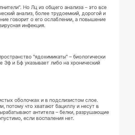
лнители". Но Лц из общего анализа – это все
еский анализ, более трудоемкий, дорогой и
ние говорит о его ослаблении, а повышение
вирусная инфекция.
пространство "ядохимикаты" – биологически
е Эф и Бф указывает либо на хронический
зистых оболочках и в подслизистом слое.
, потому что хватают бациллу и несут в
 вырабатывают антитела – белки, разрушающие
опустимо, если воспаления нет.