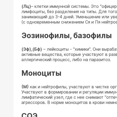
(Лц)
– клетки иммунной системы. Это "офицерс
лимфоциты, без разделения на типы. Для тог
занимающий до 3-4 дней. Уменьшение или уве
(с одновременным снижением Ся и Пя нейтроф
Эозинофилы, базофилы
(Эф),(Бф)
– лейкоциты - "химики". Они выраб
активные вещества, которые участвуют в раз
аллергический процесс, либо на паразитоз.
Моноциты
(М)
как и нейтрофилы, участвуют в чистке ор
Участвуют в формировании и регуляции иммун
лимфатический узел, где с нее снимают "отп
агрессоров. В норме моноцитов в крови немно
СОЭ