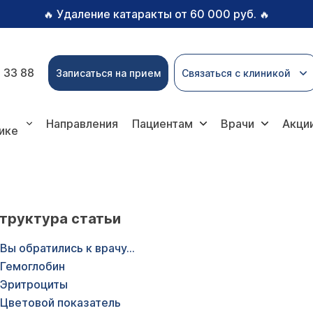
Удаление катаракты от 60 000 руб.
🔥
🔥
 33 88
Записаться на прием
Связаться с клиникой
Направления
Пациентам
Врачи
Акци
ике
труктура статьи
Вы обратились к врачу...
Гемоглобин
Эритроциты
Цветовой показатель