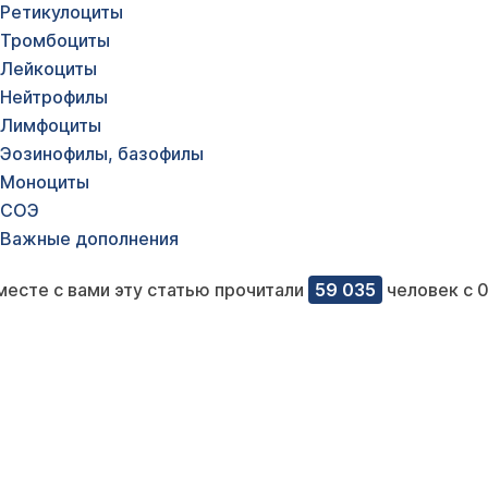
Ретикулоциты
Тромбоциты
Лейкоциты
Нейтрофилы
Лимфоциты
Эозинофилы, базофилы
Моноциты
СОЭ
Важные дополнения
месте с вами эту статью прочитали
59 035
человек с 0