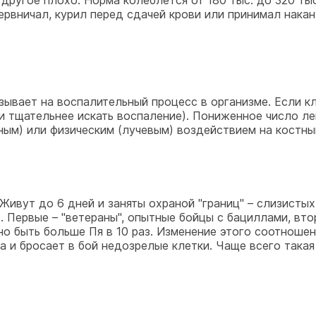
 другое плохо. Норма колеблется от 180 тыс. до 320 тыс
ервничал, курил перед сдачей крови или принимал нака
ывает на воспалительный процесс в организме. Если к
ли тщательнее искать воспаление). Пониженное число ле
ым) или физическим (лучевым) воздействием на костны
 Живут до 6 дней и заняты охраной "границ" – слизисты
. Первые – "ветераны", опытные бойцы с бациллами, вт
о быть больше Пя в 10 раз. Изменение этого соотношени
а и бросает в бой недозрелые клетки. Чаще всего така