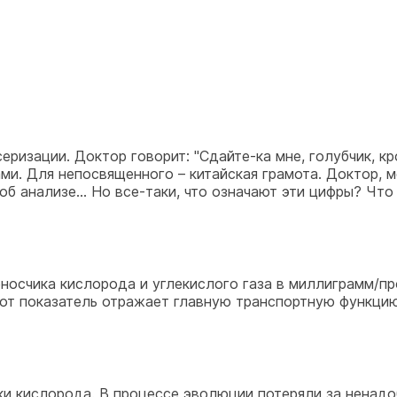
серизации. Доктор говорит: "Сдайте-ка мне, голубчик, к
ами. Для непосвященного – китайская грамота. Доктор, м
об анализе... Но все-таки, что означают эти цифры? Что
носчика кислорода и углекислого газа в миллиграмм/пр
тот показатель отражает главную транспортную функцию
ки кислорода. В процессе эволюции потеряли за ненадо