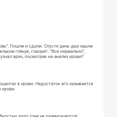
ровь". Пошли и сдали. Спустя день-два зашли
ельком глянув, говорит: "Все нормально",
 узнал врач, посмотрев на анализ крови?
оцентах в крови. Недостаток его называется
 крови.
бностью ядро (они не размножаются),