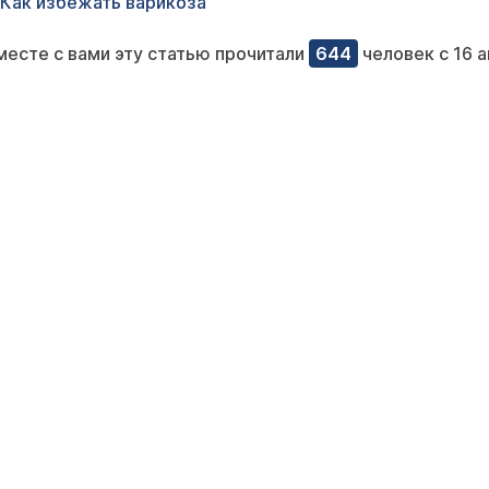
Как избежать варикоза
месте с вами эту статью прочитали
644
человек с 16 