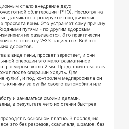
юционным стало внедрение двух
иочастотной облитерации (РЧО). Несмотря на
ощью датчика контролируется продвижение
ие просвета вены. Это устраняет саму причину
 обходными путями - по другим здоровым
изменения не развиваются. Это практически
зникает только у 2-3% пациентов. Всё это
ских дефектов.
в в виде пены, просвет зарастает, и они
обычной операции это малотравматичное
коже размером около 2 мм. Продолжительность
может после операции ходить. Для
е чулки), и под контролем медперсонала он
уть клинику за рулём своего автомобиля или
боту и заниматься своими делами.
ны, в результате чего их стенки быстрее
 проводят в основном платно. В последние
всё это без разрезов, скальпеля, шрамов, без