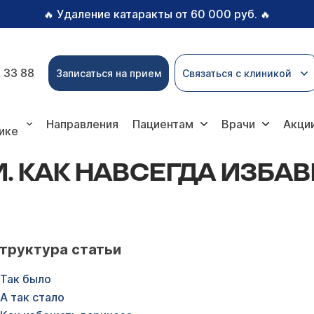
Удаление катаракты от 60 000 руб.
🔥
🔥
 33 88
Записаться на прием
Связаться с клиникой
да избавиться от варикоза
Направления
Пациентам
Врачи
Акци
ике
. КАК НАВСЕГДА ИЗБАВ
труктура статьи
Так было
А так стало