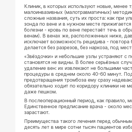
Клиник, в которых используют новые, менее 
малоинвазивных (малотравматичных) методик,
сложные названия, суть их проста: как при 
зонда по вене и в нужном месте прижигается 
болезни - кровь по вене перестаёт течь в об
венам). В венах же, расположенных ниже, дав
исключает возможность рецидива - повтора б
делается без разрезов, без наркоза, под ме
«Звёздочки» и небольшие узлы устраняют с п
становятся не видны. В более серьёзных случ
удаление вен: их извлекают не большими част
процедуры в среднем около 40-60 минут. Под
предотвращения тромбоза ему сразу надеваю
обязательно ходит по коридору клиники не ме
даже пешком.
В послеоперационный период, как правило, м
Единственное предписание врача - около мес
зарастают.
Преимущества такого лечения перед обычным 
десять лет в мире сотни тысяч пациентов изб