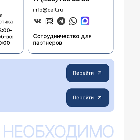
info@celt.ru
я
стика
8:00-
Сотрудничество для
сб-вс:
партнеров
0:00
Перейти
Перейти
 НЕОБХОДИМО