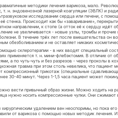
травматичные методики лечения варикоза, мало. Револ
 т. н. эндовенозной лазерной коагуляции (ЭВЛК) и рад
ультразвуковом исследовании сердца или печени, с пом
её стенка. Происходит как бы «заваривание», перекрыт
ратном направлении, к стопе (а отток её к сердцу идёт
ление не увеличивается - новые узлы, тромбы и прочие 
олезни. В течение трёх лет после вмешательства он во
стным обезболиванием и не оставляет никаких косметиче
омощью склеротерапии - в них вводят специальный соста
аях применяется т. н. мини-флебэктомия. В отличие от 
ями, а по чуть-чуть и без разрезов - через проколы в 
кожная травма при этом столь невелика, что пациент 
т компрессионный трикотаж (специальные сдавливающи
нее 30-40 минут. Через 1-1,5 часа пациент может покин
ожно вести привычный образ жизни. Можно ходить на ра
яца нужно носить компрессионные чулки. Они сжимают ве
хирургическим удалением вен неоспоримы, но пока его
авили от варикоза с помощью новых методик лечения. И 