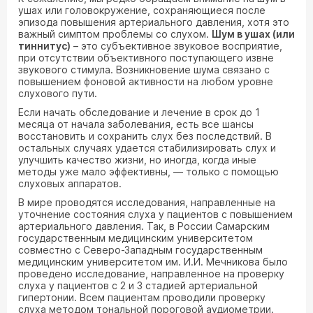
ушах или головокружение, сохраняющиеся после
эпизода повышения артериального давления, хотя это
важный симптом проблемы со слухом.
Шум в ушах (или
тиннитус)
– это субъективное звуковое восприятие,
при отсутствии объективного поступающего извне
звукового стимула. Возникновение шума связано с
повышением фоновой активности на любом уровне
слухового пути.
Если начать обследование и лечение в срок до 1
месяца от начала заболевания, есть все шансы
восстановить и сохранить слух без последствий. В
остальных случаях удается стабилизировать слух и
улучшить качество жизни, но иногда, когда иные
методы уже мало эффективны, — только с помощью
слуховых аппаратов.
В мире проводятся исследования, направленные на
уточнение состояния слуха у пациентов с повышением
артериального давления. Так, в России Самарским
государственным медицинским университетом
совместно с Северо-Западным государственным
медицинским университетом им. И.И. Мечникова было
проведено исследование, направленное на проверку
слуха у пациентов с 2 и 3 стадией артериальной
гипертонии. Всем пациентам проводили проверку
слуха методом тональной пороговой аудиометрии.