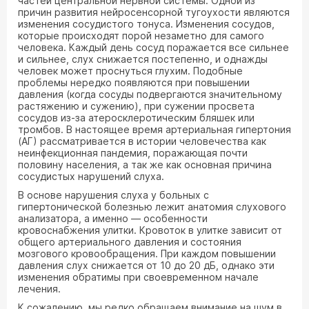
частей центральной нервной системы. Одной из
причин развития нейросенсорной тугоухости являются
изменения сосудистого тонуса. Изменения сосудов,
которые происходят порой незаметно для самого
человека. Каждый день сосуд поражается все сильнее
и сильнее, слух снижается постепенно, и однажды
человек может проснуться глухим. Подобные
проблемы нередко появляются при повышении
давления (когда сосуды подвергаются значительному
растяжению и сужению), при сужении просвета
сосудов из-за атеросклеротическим бляшек или
тромбов. В настоящее время артериальная гипертония
(АГ) рассматривается в истории человечества как
неинфекционная пандемия, поражающая почти
половину населения, а так же как основная причина
сосудистых нарушений слуха.
В основе нарушения слуха у больных с
гипертонической болезнью лежит анатомия слухового
анализатора, а именно — особенности
кровоснабжения улитки. Кровоток в улитке зависит от
общего артериального давления и состояния
мозгового кровообращения. При каждом повышении
давления слух снижается от 10 до 20 дБ, однако эти
изменения обратимы при своевременном начале
лечения.
К сожалению, мы редко обращаем внимание на шум в