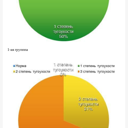
1-ая групппа