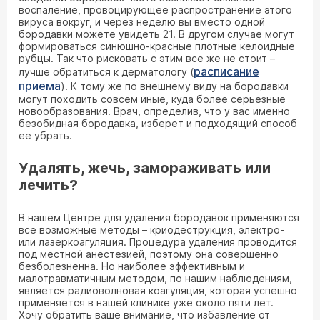
воспаление, провоцирующее распространение этого
вируса вокруг, и через неделю вы вместо одной
бородавки можете увидеть 21. В другом случае могут
формироваться синюшно-красные плотные келоидные
рубцы. Так что рисковать с этим все же не стоит –
расписание
лучше обратиться к дерматологу (
приема
). К тому же по внешнему виду на бородавки
могут походить совсем иные, куда более серьезные
новообразования. Врач, определив, что у вас именно
безобидная бородавка, изберет и подходящий способ
ее убрать.
Удалять, жечь, замораживать или
лечить?
В нашем Центре для удаления бородавок применяются
все возможные методы – криодеструкция, электро-
или лазеркоагуляция. Процедура удаления проводится
под местной анестезией, поэтому она совершенно
безболезненна. Но наиболее эффективным и
малотравматичным методом, по нашим наблюдениям,
является радиоволновая коагуляция, которая успешно
применяется в нашей клинике уже около пяти лет.
Хочу обратить ваше внимание, что избавление от