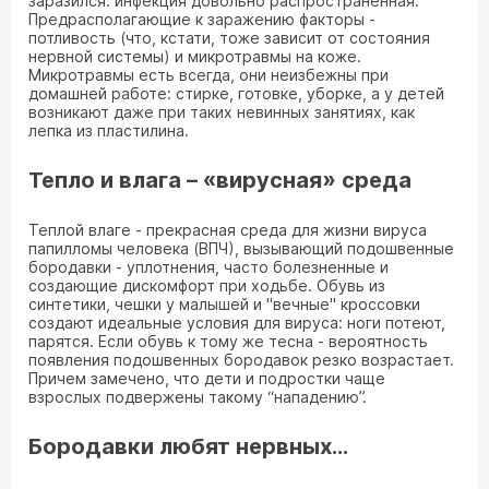
заразился: инфекция довольно распространенная.
Предрасполагающие к заражению факторы -
потливость (что, кстати, тоже зависит от состояния
нервной системы) и микротравмы на коже.
Микротравмы есть всегда, они неизбежны при
домашней работе: стирке, готовке, уборке, а у детей
возникают даже при таких невинных занятиях, как
лепка из пластилина.
Тепло и влага – «вирусная» среда
Теплой влаге - прекрасная среда для жизни вируса
папилломы человека (ВПЧ), вызывающий подошвенные
бородавки - уплотнения, часто болезненные и
создающие дискомфорт при ходьбе. Обувь из
синтетики, чешки у малышей и "вечные" кроссовки
создают идеальные условия для вируса: ноги потеют,
парятся. Если обувь к тому же тесна - вероятность
появления подошвенных бородавок резко возрастает.
Причем замечено, что дети и подростки чаще
взрослых подвержены такому “нападению”.
Бородавки любят нервных…