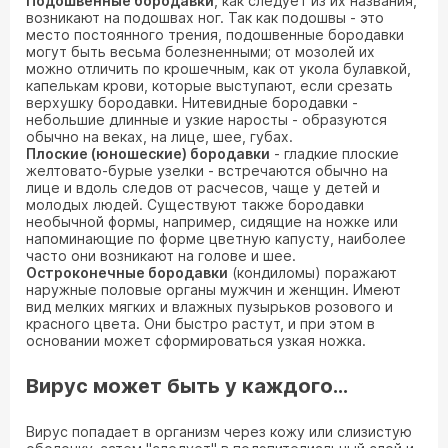
Подошвенные бородавки
, как следует из их названия,
возникают на подошвах ног. Так как подошвы - это
место постоянного трения, подошвенные бородавки
могут быть весьма болезненными; от мозолей их
можно отличить по крошечным, как от укола булавкой,
капелькам крови, которые выступают, если срезать
верхушку бородавки. Нитевидные бородавки -
небольшие длинные и узкие наросты - образуются
обычно на веках, на лице, шее, губах.
Плоские (юношеские) бородавки
- гладкие плоские
желтовато-бурые узелки - встречаются обычно на
лице и вдоль следов от расчесов, чаще у детей и
молодых людей. Существуют также бородавки
необычной формы, например, сидящие на ножке или
напоминающие по форме цветную капусту, наиболее
часто они возникают на голове и шее.
Остроконечные бородавки
(кондиломы) поражают
наружные половые органы мужчин и женщин. Имеют
вид мелких мягких и влажных пузырьков розового и
красного цвета. Они быстро растут, и при этом в
основании может сформироваться узкая ножка.
Вирус может быть у каждого…
Вирус попадает в организм через кожу или слизистую