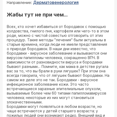
Дерматовенерология
Направление:
Жабы тут не при чем…
Всех, кто хочет избавиться от бородавок с помощью
колдовства, гнилого пня, картофеля или чего-то в этом
роде, можно с чистой совестью отговорить от этих
процедур. Такие методы "лечения" были актуальны в
старые времена, когда люди не имели представления
о природе бородавок. В наши дни известно, что
бородавки - вирусное заболевание и вызываются они
вирусом папилломы человека, сокращенно ВПЧ. В
зависимости от разновидности вируса и бородавки
бывают разными… Помните, как мама в детстве ругала
вас за то, что вы брали в руки лягушек? При этом она
всегда говорила, что от лягушек бывают бородавки. На
самом же деле это не так. Бородавки - вирусное
инфекционное заболевание кожи. Это часто
встречающиеся заразные эпителиальные опухоли,
вызываемые более чем 60 типами папилломавирусов
человека; некоторые из них могут становиться
злокачественными.
Бородавки могут появляться в любом возрасте, но
чаще встречаются у детей старшего возраста; у
пожилых людей они возникают редко. Внешний вид и