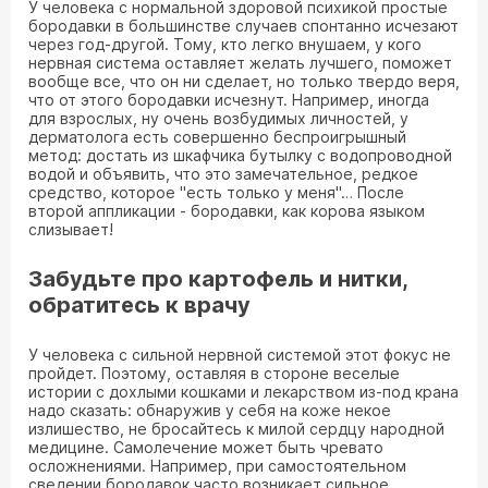
У человека с нормальной здоровой психикой простые
бородавки в большинстве случаев спонтанно исчезают
через год-другой. Тому, кто легко внушаем, у кого
нервная система оставляет желать лучшего, поможет
вообще все, что он ни сделает, но только твердо веря,
что от этого бородавки исчезнут. Например, иногда
для взрослых, ну очень возбудимых личностей, у
дерматолога есть совершенно беспроигрышный
метод: достать из шкафчика бутылку с водопроводной
водой и объявить, что это замечательное, редкое
средство, которое "есть только у меня"… После
второй аппликации - бородавки, как корова языком
слизывает!
Забудьте про картофель и нитки,
обратитесь к врачу
У человека с сильной нервной системой этот фокус не
пройдет. Поэтому, оставляя в стороне веселые
истории с дохлыми кошками и лекарством из-под крана
надо сказать: обнаружив у себя на коже некое
излишество, не бросайтесь к милой сердцу народной
медицине. Самолечение может быть чревато
осложнениями. Например, при самостоятельном
сведении бородавок часто возникает сильное