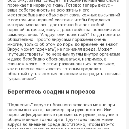
оболочку, затем "следует" в подэпителиальный слой и
проникает в нервную ткань. Готово: теперь вирус -
ваша собственность на всю жизнь и его
местопребывание объясняет связь кожных высыпаний
с состоянием нервной системы: чтобы бородавка
материализовалась, достаточно бывает любой
нервной встряски, испуга, расстройства, волнения или
самовнушения: “А вдруг они появятся!?” Тогда появятся
обязательно. Просто вирусами поражены очень
многие, только об этом до поры до времени не знают.
Вирус может “дремать”, не причиняя вреда. Может
“путешествовать” по нервным путям внутри организма
и даже безобидно обосновываться, например, в
спинном мозге. Но стоит разволноваться посильнее,
как он всегда оказывается готовым проделать
обратный путь к кожным покровам и наградить хозяина
“украшением”.
Берегитесь ссадин и порезов
"Подцепить" вирус от больного человека можно при
прямом контакте, например, при рукопожатии. Или
через инфицированные предметы: игрушки, поручни в
общественном транспорте. Двух-трех часов жизни
вируса во внешней среде достаточно, чтобы кто-то