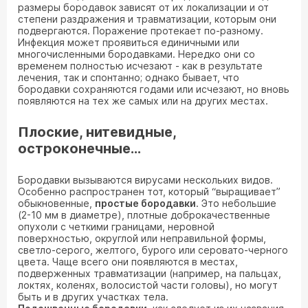
размеры бородавок зависят от их локализации и от
степени раздражения и травматизации, которым они
подвергаются. Поражение протекает по-разному.
Инфекция может проявиться единичными или
многочисленными бородавками. Нередко они со
временем полностью исчезают - как в результате
лечения, так и спонтанно; однако бывает, что
бородавки сохраняются годами или исчезают, но вновь
появляются на тех же самых или на других местах.
Плоские, нитевидные,
остроконечные…
Бородавки вызываются вирусами нескольких видов.
Особенно распространен тот, который “выращивает”
обыкновенные,
простые бородавки
. Это небольшие
(2-10 мм в диаметре), плотные доброкачественные
опухоли с четкими границами, неровной
поверхностью, округлой или неправильной формы,
светло-серого, желтого, бурого или серовато-черного
цвета. Чаще всего они появляются в местах,
подверженных травматизации (например, на пальцах,
локтях, коленях, волосистой части головы), но могут
быть и в других участках тела.