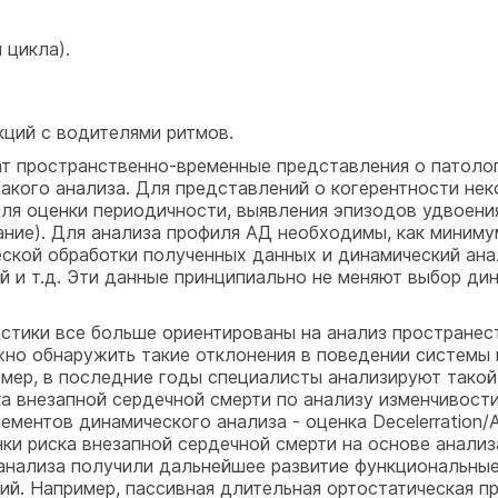
 цикла).
кций с водителями ритмов.
т пространственно-временные представления о патолог
такого анализа. Для представлений о когерентности нек
ля оценки периодичности, выявления эпизодов удвоения
ние). Для анализа профиля АД необходимы, как минимум
ской обработки полученных данных и динамический анал
й и т.д. Эти данные принципиально не меняют выбор ди
тики все больше ориентированы на анализ пространес
ожно обнаружить такие отклонения в поведении системы
мер, в последние годы специалисты анализируют такой
ка внезапной сердечной смерти по анализу изменчивос
ментов динамического анализа - оценка Decelerration/A
ки риска внезапной сердечной смерти на основе анализ
анализа получили дальнейшее развитие функциональные
ий. Например, пассивная длительная ортостатическая п