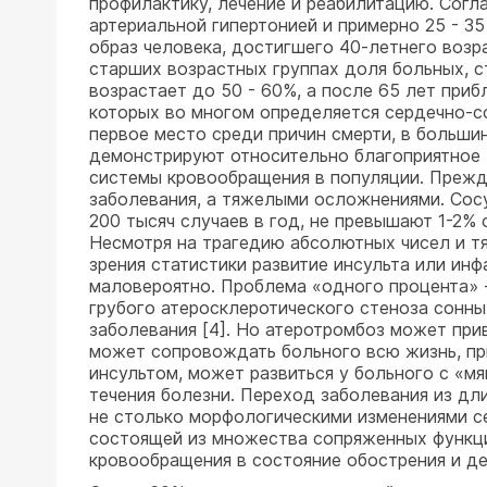
профилактику, лечение и реабилитацию. Согл
артериальной гипертонией и примерно 25 - 3
образ человека, достигшего 40-летнего возр
старших возрастных группах доля больных, 
возрастает до 50 - 60%, а после 65 лет приб
которых во многом определяется сердечно-с
первое место среди причин смерти, в больши
демонстрируют относительно благоприятное 
системы кровообращения в популяции. Прежд
заболевания, а тяжелыми осложнениями. Сосу
200 тысяч случаев в год, не превышают 1-2%
Несмотря на трагедию абсолютных чисел и т
зрения статистики развитие инсульта или ин
маловероятно. Проблема «одного процента» -
грубого атеросклеротического стеноза сонны
заболевания [4]. Но атеротромбоз может при
может сопровождать больного всю жизнь, пр
инсультом, может развиться у больного с «м
течения болезни. Переход заболевания из дл
не столько морфологическими изменениями с
состоящей из множества сопряженных функци
кровообращения в состояние обострения и де