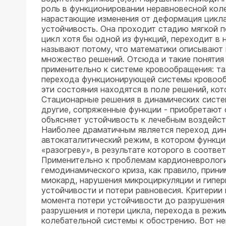
роль в функционировании неравновесной кол
нарастающие изменения от деформация цикла
устойчивость. Она проходит стадию мягкой п
цикл хотя бы одной из функций, переходит в
называют потому, что математики описывают
множество решений. Отсюда и такие понятия
применительно к системе кровообращения: та
перехода функционирующей системы кровообр
эти состояния находятся в поле решений, ко
Стационарные решения в динамических систе
другие, сопряженные функции - приобретают 
объясняет устойчивость к лечебным воздейств
Наиболее драматичным является переход дин
автокаталитический режим, в котором функц
«разогреву», в результате которого в соотв
Применительно к проблемам кардионеврологи
гемодинамического криза, как правило, прин
миокард, нарушения микроциркуляции и гиперк
устойчивости и потери равновесия. Критерии
момента потери устойчивости до разрушения 
разрушения и потери цикла, перехода в реж
колебательной системы к обострению. Вот не