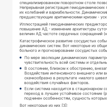
специализированном поворотном столе позво
Непрерывная регистрация гемодинамических 
их колебаний и вариабельности. Динамически
предшествующие аритмическими кризам - уско
Иллюстрацией гемодинамических предикторо
повышение АД - изменение архитектуры суточ
величин АД частоте сердечных сокращений (н
Катастрофическое развитие сосудистых событ
динамических систем. Вот некоторые из общи
больного и прогнозировании сосудистых соб
По мере эволюции динамических параметро
чувствительность всей системы и отдельн
В состоянии, близком к обострению, внеза
Воздействие интенсивного внешнего или в
скачкообразно в результате «малого шеве
воздействия случайных факторов.
Если система находится в стационарном с
переход в лучшее устойчивое состояние (р
подчинен особенностям, сущность которых
Вот некоторые из них [3]: