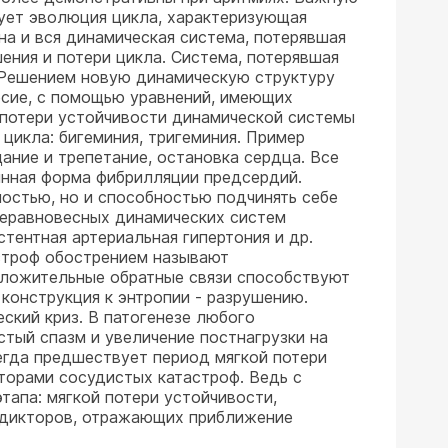
вует эволюция цикла, характеризующая
а и вся динамическая система, потерявшая
ения и потери цикла. Система, потерявшая
. Решением новую динамическую структуру
есие, с помощью уравнений, имеющих
 потери устойчивости динамической системы
цикла: бигеминия, тригеминия. Пример
ние и трепетание, остановка сердца. Все
оянная форма фибрилляции предсердий.
остью, но и способностью подчинять себе
 неравновесных динамических систем
тентная артериальная гипертония и др.
строф обострением называют
оложительные обратные связи способствуют
конструкция к энтропии - разрушению.
ский криз. В патогенезе любого
стый спазм и увеличение постнагрузки на
всегда предшествует период мягкой потери
торами сосудистых катастроф. Ведь с
тапа: мягкой потери устойчивости,
редикторов, отражающих приближение