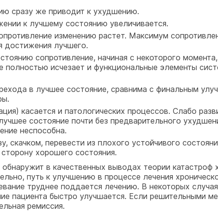
ию сразу же приводит к ухудшению.
ении к лучшему состоянию увеличивается.
опротивление изменению растет. Максимум сопротивлен
я достижения лучшего.
тоянию сопротивление, начиная с некоторого момента, 
е полностью исчезает и функциональные элементы сист
рехода в лучшее состояние, сравнима с финальным улу
ры.
ция) касается и патологических процессов. Слабо разв
лучшее состояние почти без предварительного ухудшения
ение неспособна.
у, скачком, перевести из плохого устойчивого состоян
 сторону хорошего состояния.
о обнаружит в качественных выводах теории катастроф
тельно, путь к улучшению в процессе лечения хроническ
вание труднее поддается лечению. В некоторых случая
ние пациента быстро улучшается. Если решительными ме
ельная ремиссия.