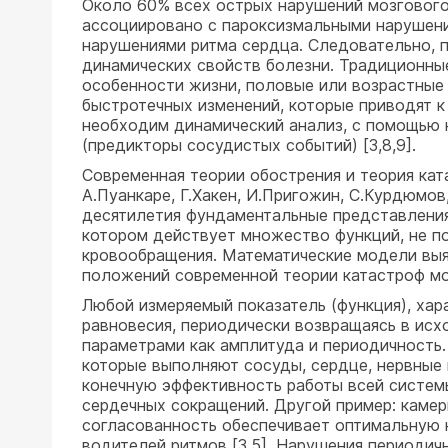
Около 60% всех острых нарушений мозгового 
ассоциировано с пароксизмальными нарушени
нарушениями ритма сердца. Следовательно,
динамических свойств болезни. Традиционные
особенности жизни, половые или возрастные 
быстротечных изменений, которые приводят к
необходим динамический анализ, с помощью 
(предикторы сосудистых событий) [3,8,9].
Современная теории обострения и теория кат
А.Пуанкаре, Г.Хакен, И.Пригожин, С.Курдюмов
десятилетия фундаментальные представления
котором действует множество функций, не п
кровообращения. Математические модели выя
положений современной теории катастроф мог
Любой измеряемый показатель (функция), хар
равновесия, периодически возвращаясь в исх
параметрами как амплитуда и периодичность
которые выполняют сосуды, сердце, нервные 
конечную эффективность работы всей систем
сердечных сокращений. Другой пример: камер
согласованность обеспечивает оптимальную 
водителей ритмов [3,5]. Нарушения периодич