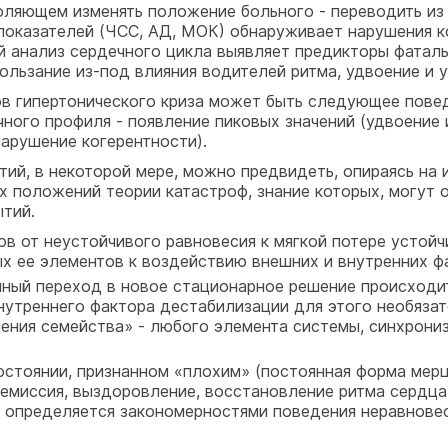
ляющем изменять положение больного - переводить из 
показателей (ЧСС, АД, МОК) обнаруживает нарушения к
й анализ сердечного цикла выявляет предикторы фаталь
льзание из-под влияния водителей ритма, удвоение и у
в гипертонического криза может быть следующее пове
ного профиля - появление пиковых значений (удвоение и
арушение когерентности).
ий, в некоторой мере, можно предвидеть, опираясь на
х положений теории катастроф, знание которых, могут 
ытий.
в от неустойчивого равновесия к мягкой потере устойч
ых ее элементов к воздействию внешних и внутренних ф
пный переход в новое стационарное решение происходит
нутреннего фактора дестабилизации для этого необяза
ления семейства» - любого элемента системы, синхрони
остоянии, признанном «плохим» (постоянная форма мерц
емиссия, выздоровление, восстановление ритма сердца, 
 определяется закономерностями поведения неравнове