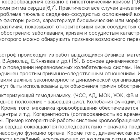
кровообращения связано с гипертоническим кризом [1,
ями ритма сердца[6,7]. Практически все случаи внезап
 проблема тяжелых сердечно-сосудистых осложнений в
 факторы риска, характеризуя биохимические или морфо
различия, показывают относительный риск сосудистых 
 обострению заболевания, кризам и сосудистым катаст
которого можно обнаружить признаки возможного пере
астроф происходит из работ выдающихся физиков, мате
, В.Арнольд, Е.Князева и др.) [5]. В основе динамичес
 о поведении неравновесных колебательных систем. Не
одчинен простым причинно-следственным отношениям. И
вили важные закономерности динамической организации
ут быть использованы для объяснения причин обострен
актеризующий гемодинамику, (ЧСС, АД, МОК, УОК, ФВ и т
одное положение - завершая цикл. Колебания функций, 
. Кроме того, механика кровообращения обеспечивается
центры и т.д. Когерентность (согласованность во време
ы. Пример когерентной работы системы кровообращения
ы сердца сокращаются последовательно - сначала пред
насосную функцию органа. Кроме того, динамическая ко
ности колебаний, ускользающих от водителя ритма, на