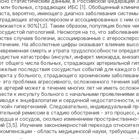
асно статистическим данным, в Российской Федерации 
5 млн больных, страдающих ИБС [1]. Обобщенный клинич
аста, вероятно, имеющего диагноз заболевания системы
страдающих атеросклерозом и ассоциированных с ним с
лижается к 90%[1,2]. Таким образом, популяция более ч
осудистой патологией. Несмотря на то, что заболевани
нстве случаев болезни, ассоциированные с атеросклеро
течение. На абсолютные цифры оказывает влияние высо
евременная смерть и утрата трудоспособности определ
дистые катастрофы (инсульт, инфаркт миокарда, внезапн
 от общего числа больных, страдающих артериальной гип
яжелые последствия сосудистых событий для каждого бо
фаркта у больного, страдающего хроническим заболеван
 это проблема агрессивного, осложненного течения за
х артерий может в течение многих лет не иметь ослож
вести к инсульту больного с начальными проявлениями а
иводя к энцефалопатии и сердечной недостаточности, н
ягкой» гипертензией. Следовательно, индивидуальный п
ительной ремиссии в стадию обострения - это процесс,
ердца и сосудов, сколько изменением пространственно
й [3,5]. Изучение закономерностей перехода относите
компенсации - область медицинской науки, требующая 