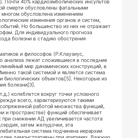
6]. Почти 40% кардиоэмболических инсультов
ной смерти обусловлены фатальными
о многом обусловлена изменением
логические изменения органов и систем,
событий. Но большинство из них не отражает
рофам. Для индивидуального прогноза
хода болезни в стадию обострения
матиков и философов (Р.Клаузиус,
кого анализа лежат сложившиеся в последние
линейный мир динамических конструкций, в
менно такой системой и является система
 биологических объектов[5]. Некоторые из
ия болезни[3].
.д.) колеблется вокруг точки условного
прежде всего, характеризуются такими
 сопряженной работой множества функций,
ни и пространстве) функций обеспечивает
: при снижении АД увеличивается частота
сердия, затем желудочки, эта
лебательная система подчинена иерархии
иболее демонстративны при аритмиях. Важную