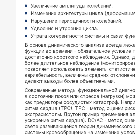
Увеличение амплитуды колебаний.
Изменение архитектуры цикла (деформация
Нарушение периодичности колебаний.
Удвоение и утроение цикла.
Утрата когерентности системы и связи фун
В основе динамического анализа всегда лежа
функции во времени - обязательное условие 
достаточно короткого наблюдения. Однако, д
более длительное наблюдение (мониторирова
позволяет использовать элементы статистиче
вариабельность, величины средних отклонени
делают выводы более объективными.
Современные методы функциональной диагнос
в состоянии покоя или стресса (нагрузки) м
как предикторы сосудистых катастроф. Напри
ритма сердца (ТРС). ТРС - метод оценки рис
экстрасистолы. Другой пример применения эле
ускорение ритма сердца). DC/AC - метод оцен
свете развивающейся теории динамического 
системы кровообращение на изменение услов