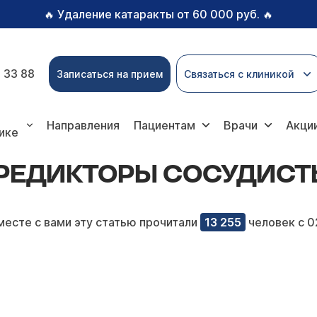
Удаление катаракты от 60 000 руб.
🔥
🔥
 33 88
Записаться на прием
Связаться с клиникой
осудистых катастроф
Направления
Пациентам
Врачи
Акци
ике
РЕДИКТОРЫ СОСУДИСТ
месте с вами эту статью прочитали
13 255
человек с 0