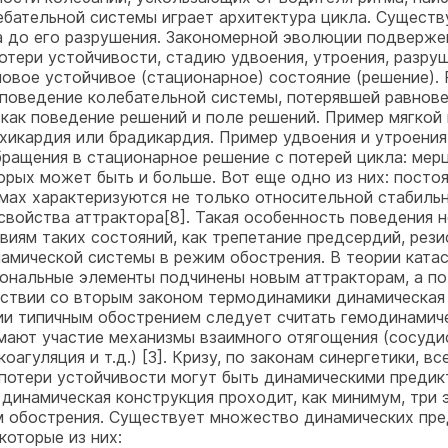
ебательной системы играет архитектура цикла. Сущест
 до его разрушения. Закономерной эволюции подвержен
отери устойчивости, стадию удвоения, утроения, разруш
 новое устойчивое (стационарное) состояние (решение)
 поведение колебательной системы, потерявшей равнов
 как поведение решений и поле решений. Пример мягкой
хикардия или брадикардия. Пример удвоения и утроения 
ащения в стационарное решение с потерей цикла: мерца
торых может быть и больше. Вот еще одно из них: пост
мах характеризуются не только относительной стабильн
свойства аттрактора[8]. Такая особенность поведения
иям таких состояний, как трепетание предсердий, резис
амической системы в режим обострения. В теории ката
иональные элементы подчинены новым аттракторам, а п
етствии со вторым законом термодинамики динамическая 
и типичным обострением следует считать гемодинамиче
имают участие механизмы взаимного отягощения (сосуди
оагуляция и т.д.) [3]. Кризу, по законам синергетики, 
 потери устойчивости могут быть динамическими предик
динамическая конструкция проходит, как минимум, три э
им обострения. Существует множество динамических п
которые из них: