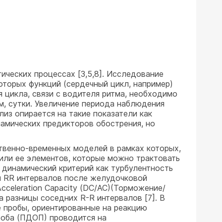
ических процессах [3,5,8]. Исследование
оторых функций (сердечный цикл, например)
 цикла, связи с водителя ритма, необходимо
, сутки. Увеличение периода наблюдения
из опирается на такие показатели как
намических предикторов обострения, но
твенно-временных моделей в рамках которых,
 или ее элементов, которые можно трактовать
 динамический критерий как турбулентность
ти RR интервалов после желудочковой
cceleration Capacity (DC/AC)(Торможение/
а разницы соседних R-R интервалов [7]. В
 пробы, ориентированные на реакцию
роба (ПДОП) проводится на