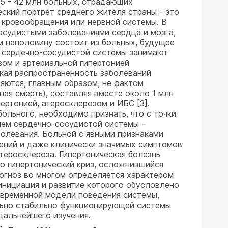
35 - 42 млн больных, страдающих
еский портрет среднего жителя страны - это
 кровообращения или нервной системы. В
осудистыми заболеваниями сердца и мозга,
ем наполовину состоит из больных, будущее
я сердечно-сосудистой системы занимают
зом и артериальной гипертонией
кая распространенность заболеваний
яются, главным образом, не фактом
ая смерть), составляя вместе около 1 млн
ертонией, атеросклерозом и ИБС [3].
льного, необходимо признать, что с точки
ием сердечно-сосудистой системы -
болевания. Больной с явными признаками
нений и даже клинически значимых симптомов
теросклероза. Гипертоническая болезнь
о гипертонический криз, осложнившийся
рогноз во многом определяется характером
 инициация и развитие которого обусловлено
-временной модели поведения системы,
льно стабильно функционирующей системы
дальнейшего изучения.