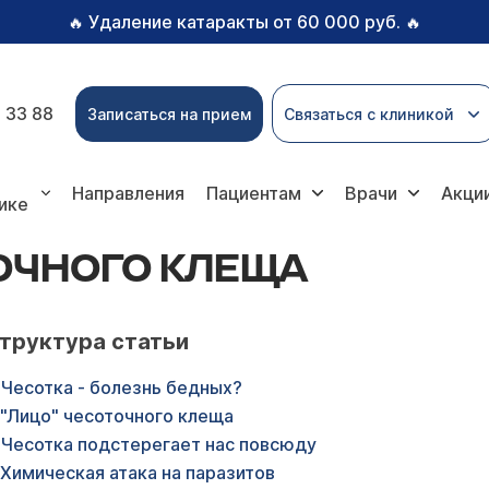
Удаление катаракты от 60 000 руб.
🔥
🔥
 33 88
Записаться на прием
Связаться с клиникой
ща
Направления
Пациентам
Врачи
Акци
ике
ТОЧНОГО КЛЕЩА
труктура статьи
Чесотка - болезнь бедных?
"Лицо" чесоточного клеща
Чесотка подстерегает нас повсюду
Химическая атака на паразитов