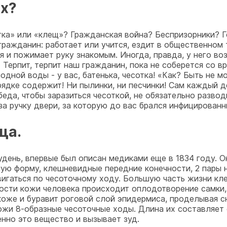
ых?
тка» или «клещ»? Гражданская война? Беспризорники? Г
ражданин: работает или учится, ездит в общественном 
я и пожимает руку знакомым. Иногда, правда, у него во
.. Терпит, терпит наш гражданин, пока не соберется со в
одной воды - у вас, батенька, чесотка! «Как? Быть не 
орядке содержит! Ни пылинки, ни песчинки! Сам каждый 
беда, чтобы заразиться чесоткой, не обязательно разво
за ручку двери, за которую до вас брался инфицированн
ща.
зудень, впервые был описан медиками еще в 1834 году.
ую форму, клешневидные передние конечности, 2 пары н
игаться по чесоточному ходу. Большую часть жизни кл
сти кожи человека происходит оплодотворение самки, 
коже и буравит роговой слой эпидермиса, проделывая с
ожи 8-образные чесоточные ходы. Длина их составляет 
нно это вещество и вызывает зуд.