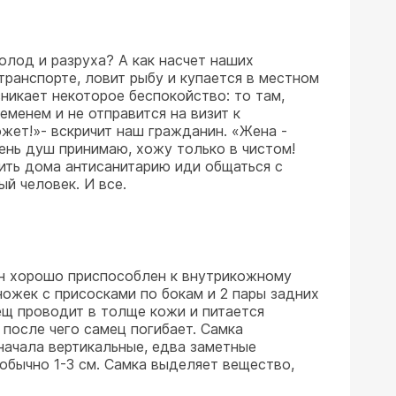
олод и разруха? А как насчет наших
транспорте, ловит рыбу и купается в местном
зникает некоторое беспокойство: то там,
ременем и не отправится на визит к
может!»- вскричит наш гражданин. «Жена -
день душ принимаю, хожу только в чистом!
дить дома антисанитарию иди общаться с
ый человек. И все.
 Он хорошо приспособлен к внутрикожному
ожек с присосками по бокам и 2 пары задних
ещ проводит в толще кожи и питается
после чего самец погибает. Самка
начала вертикальные, едва заметные
обычно 1-3 см. Самка выделяет вещество,