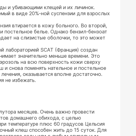
ды и убивающими клещей и их личинок.
емый в виде 20%-ной суспензии для взрослых
нзия втирается в кожу больного. Во второй,
 и постельное белье. Однако бензил-бензоат
адает на слизистые оболочки, то это может
ой лабораторией SСАТ (Франция) создан
анимает значительно меньше времени. Это
аэрозоль на всю поверхность кожи сверху
уш и снова поменять нательное и постельное
 лечения, оказывается вполне достаточно.
я не избежать.
лутора месяцев. Очень важно провести
етов домашнего обихода, с целью
при температуре плюс 60 градусов Цельсия
точный клеш способен жить до 15 суток. Для