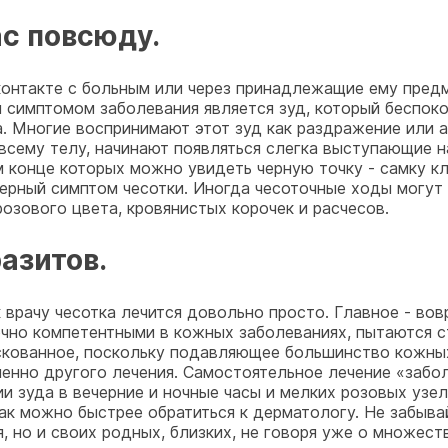
ас повсюду.
контакте с больным или через принадлежащие ему предм
м симптомом заболевания является зуд, который беспоко
. Многие воспринимают этот зуд как раздражение или ал
 всему телу, начинают появляться слегка выступающие н
ом конце которых можно увидеть черную точку - самку 
терный симптом чесотки. Иногда чесоточные ходы могут
озового цвета, кровянистых корочек и расчесов.
азитов.
 врачу чесотка лечится довольно просто. Главное - вов
очно компетентными в кожных заболеваниях, пытаются с
искованное, поскольку подавляющее большинство кожны
шенно другого лечения. Самостоятельное лечение «забо
и зуда в вечерние и ночные часы и мелких розовых узе
как можно быстрее обратиться к дерматологу. Не забыва
, но и своих родных, близких, не говоря уже о множес