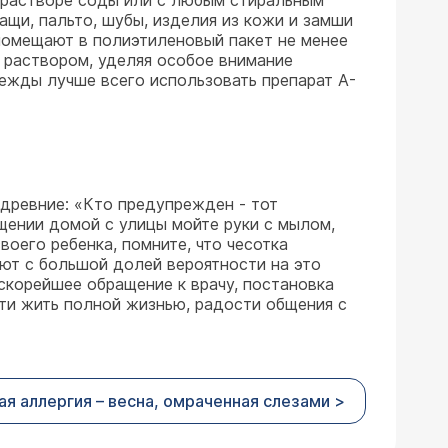
м растворе соды или с любым стиральным
щи, пальто, шубы, изделия из кожи и замши
 помещают в полиэтиленовый пакет не менее
 раствором, уделяя особое внимание
дежды лучше всего использовать препарат А-
 древние: «Кто предупрежден - тот
щении домой с улицы мойте руки с мылом,
воего ребенка, помните, что чесотка
ют с большой долей вероятности на это
 скорейшее обращение к врачу, постановка
сти жить полной жизнью, радости общения с
я аллергия – весна, омраченная слезами >