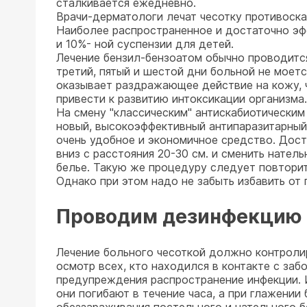
сталкивается ежедневно.
Врачи-дерматологи лечат чесотку противоск
Наиболее распространенное и достаточно эф
и 10%- ной суспензии для детей.
Лечение бензил-бензоатом обычно проводится 
третий, пятый и шестой дни больной не моет
оказывает раздражающее действие на кожу, ч
привести к развитию интоксикации организма.
На смену "классическим" антискабиотически
новый, высокоэффективный антипаразитарны
очень удобное и экономичное средство. Дост
вниз с расстояния 20-30 см. и сменить нател
белье. Такую же процедуру следует повторить
Однако при этом надо не забыть избавить от
Проводим дезинфекцию -
Лечение больного чесоткой должно контроли
осмотр всех, кто находился в контакте с за
предупреждения распространение инфекции. И
они погибают в течение часа, а при глажении