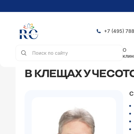
+7 (495) 788
Главная
Статьи
В клещах у чесоточного кле
О
клин
В КЛЕЩАХ У ЧЕСО
С