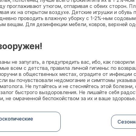
елья, полотенец лучше всего прокипятить их в 1-2%-но
у проглаживают утюгом, отпаривая с обеих сторон. Пла
ивая их на открытом воздухе. Детские игрушки и обувь
едневно проводить влажную уборку с 1-2%-ным содовым
ым вещам. Для дезинфекции мебели, ковров, верхней о
вооружен!
ны не запугать, а предупредить вас, ибо, как говорили
ые всем с детства, правила личной гигиены: по возвра
 поручни в общественных местах, оградите от инфекции с
сли вы почувствовали недомогание и симптомы указыва
матолога. Не путайтесь и не стесняйтесь этой болезни,
- залог быстрого выздоровления. Не лишайте себя радо
ти, не омраченной беспокойством за их и ваше здоровье.
роскопические
Сезонна