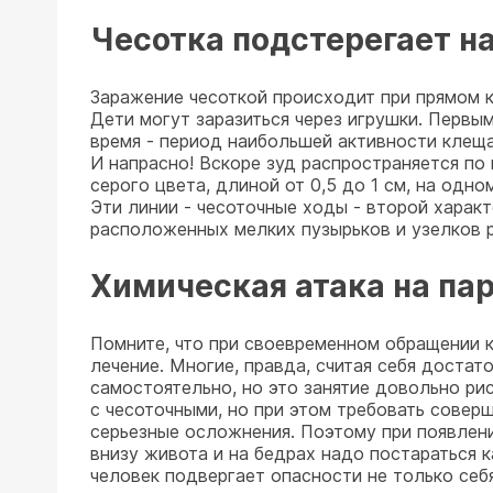
Чесотка подстерегает н
Заражение чесоткой происходит при прямом 
Дети могут заразиться через игрушки. Первы
время - период наибольшей активности клеща
И напрасно! Вскоре зуд распространяется по
серого цвета, длиной от 0,5 до 1 см, на одн
Эти линии - чесоточные ходы - второй харак
расположенных мелких пузырьков и узелков р
Химическая атака на пар
Помните, что при своевременном обращении к
лечение. Многие, правда, считая себя достат
самостоятельно, но это занятие довольно р
с чесоточными, но при этом требовать совер
серьезные осложнения. Поэтому при появлени
внизу живота и на бедрах надо постараться 
человек подвергает опасности не только себя