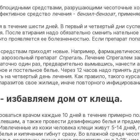
абпоцидными средствами, разрушающими чесоточные хо
фективное средство лечения -
бензил-бензоат
, применя
в течение шести дней. В первый и четвертый дни суспе
ся. После втирания надо обязательно сменить нательное
то проявляется ее болезненностью. Если препарат поп
м средствам приходят новые. Например, фармацевтическ
й аэрозольный препарат
Спрегаль
. Лечение Спрегалем з
аточно один раз, предварительно вымывшись, нанести 
ьное и постельное белье. Через 12 часов надо принять д
 на четвертый день лечения. Как правило, такого курса
 паразитов свое жилище, иначе повторного инфицировани
 избавляем дом от клеща.
роваться врачом каждые 10 дней в течение примерно по
болевшим, а также провести дезинфекцию белья и предм
звлеченные из кожи человека клещи живут 5-14 дней, 
 белья и кипячении гибнут сразу. Во влажной среде чесо