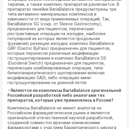
терапии, а также комплекс препаратов различается. В
препаратах линейки BariaBalance предусмотрены три
типа витаминно-минеральных комплексов в
зависимости от вида применяемых операций. Так,
BariaBalance SG (сокр. от Sleeve Gastrectomy),
предназначен для пациентов, перенесших
рестриктивные операции на желудке, наиболее
популярной из которых является продольная
(рукавная) резекция желудка; комплекс BariaBalance
GBP (Gastric ByPass) предназначен для пациентов,
которые перенесли различные модификации
гастрошунтирования и комплекс BariaBalance DS
(Duodenal Switch) предназначен для пациентов,
перенесших комбинированные операции, типа
билиопанкреатического шунтирования включая
модификацию SADI, либо операцию мини-
гастрошунтирования на длинной петле
- Являются ли комплексы
BariaBalance
оригинальной
Российской разработкой либо аналогами тех
препаратов, которые уже применялись в России?
Комплексы BariaBalance не имеют аналогов на
Российском фармацевтическом рынке и являются
оригинальной отечественной научной разработкой,
созданной совместно врачами-клиническими
фармакологами с участием бариатрического хирурга