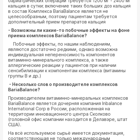
бариатрических операций требуется 1200 мг - 2400 мг
кальция в сутки; включение таких больших доз кальция
в состав Комплекса BariaBalance является не
целесообразным, поэтому пациентам требуется
дополнительный прием препаратов кальция
- Возможны ли какие-то побочные эффекты на фоне
приема комплексов
BariaBalance
?
Побочные эффекты, по нашим наблюдениям,
являются достаточно редкими, однако возможна
индивидуальная непереносимость компонентов
витаминно-минерального комплекса, а также
аллергические реакции у пациентов при наличии
сенсибилизации к компонентам комплекса (витамины
группы В и др.)
- Несколько слов о производителе комплексов
BariaBalance
?
Производителем витаминно-минеральных комплексов
BariaBalance является дочерняя компания Inbalance
International Corp в России, расположенная на
территории инновационного центра Сколково
(головной офис компании находится в Делавэре, штат
США).
На всё используемое сырьё имеется документация,
соответствующая не только международным