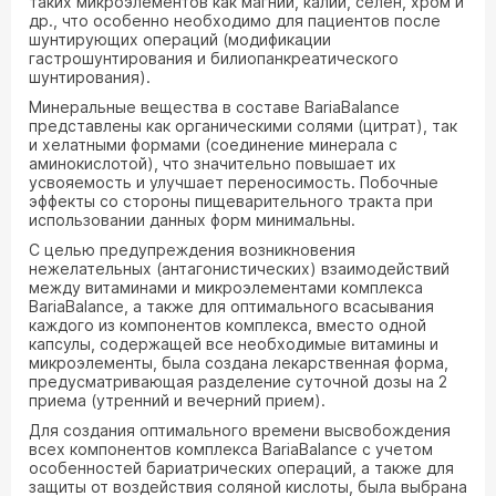
таких микроэлементов как магний, калий, селен, хром и
др., что особенно необходимо для пациентов после
шунтирующих операций (модификации
гастрошунтирования и билиопанкреатического
шунтирования).
Минеральные вещества в составе BariaBalance
представлены как органическими солями (цитрат), так
и хелатными формами (соединение минерала с
аминокислотой), что значительно повышает их
усвояемость и улучшает переносимость. Побочные
эффекты со стороны пищеварительного тракта при
использовании данных форм минимальны.
С целью предупреждения возникновения
нежелательных (антагонистических) взаимодействий
между витаминами и микроэлементами комплекса
BariaBalance, а также для оптимального всасывания
каждого из компонентов комплекса, вместо одной
капсулы, содержащей все необходимые витамины и
микроэлементы, была создана лекарственная форма,
предусматривающая разделение суточной дозы на 2
приема (утренний и вечерний прием).
Для создания оптимального времени высвобождения
всех компонентов комплекса BariaBalance с учетом
особенностей бариатрических операций, а также для
защиты от воздействия соляной кислоты, была выбрана