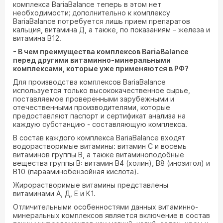
комплекса BariaBalance теперь в этом нет
необходимости; дополнительно к комплексу
BariaBalance потребуется лишь прием препаратов
кальция, витамина Д, а также, по показаниям – железа и
витамина В12.
- В чем преимущества комплексов
BariaBalance
перед другими витаминно-минеральными
комплексами, которые уже применяются в РФ?
Для производства комплексов BariaBalance
используется только высококачественное сырье,
поставляемое проверенными зарубежными и
отечественными производителями, которые
предоставляют паспорт и сертификат анализа на
каждую субстанцию - составляющую комплекса.
В состав каждого комплекса BariaBalance входят
водорастворимые витамины: витамин С и восемь
витаминов группы В, а также витаминоподобные
вещества группы В: витамин В4 (холин), В8 (инозитол) и
В10 (парааминобензойная кислота).
Жирорастворимые витамины представлены
витаминами А, Д, Е и К1.
Отличительными особенностями данных витаминно-
минеральных комплексов является включение в состав