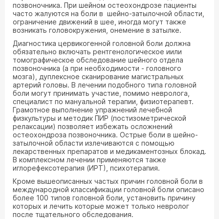
позвоночника. При шейном остеохондрозе пациенты
часто жалуются на боли в шейно-затылочной области,
ограничение движений в шее, иногда могут также
возникать головокружения, онемение в затылке.
Диагностика цервикогенной головной боли должна
обязательно включать рентгенологическое иили
томографическое обследование шейного отдела
позвоночника (а при необходимости - головного
мозга), дуплексное сканирование магистральных
артерий головы. В лечении подобного типа головной
боли могут принимать участие, помимо невролога,
специалист по мануальной терапии, физиотерапевт.
Грамотное выполнение упражнений лечебной
физкультуры и методик ПИР (постизометрической
релаксации) позволяет избежать осложнений
остеохондроза позвоночника. Острые боли в шейно-
затылочной области излечиваются с помощью
лекарственных препаратов и медикаментозных блокад.
В комплексном лечении применяются также
иглорефексотерапия (ИРТ), психотерапия.
Кроме вышеописанных частых причин головной боли в
международной классификации головной боли описано
более 100 типов головной боли, установить причину
которых и лечить которые может только невролог
после тщательного обследования.