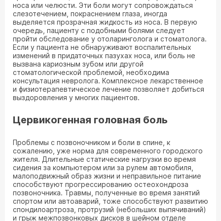
носа или челюсти. Эти боли могут сопровождаться
слезотечением, покраснением глаза, иногда
выделяется прозрачная жидкость из носа. В первую
очередь, пациенту с подобными болями следует
пройти обследование у отоларинголога и стоматолога.
Если у пациента не обнаруживают воспалительных
изменений в придаточных пазухах носа, или боль не
вызвана кариозным зубом или другой
стоматологической проблемой, необходима
консультация невролога. Комплексное лекарственное
и физиотерапевтическое лечение позволяет добиться
выздоровления у многих пациентов.
Цервикогенная головная боль
Проблемы с позвоночником и боли в спине, к
сожалению, уже норма для современного городского
жителя. Длительные статические нагрузки во время
сидения за компьютером или за рулем автомобиля,
малоподвижный образ жизни и неправильное питание
способствуют прогрессированию остеохондроза
позвоночника. Травмы, полученные во время занятий
спортом или автоаварий, тоже способствуют развитию
спондилоартроза, протрузий (небольших выпячиваний)
и грыж межпозвонковых дисков в шейном отделе