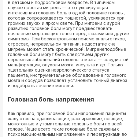
в детском и подростковом возрасте. В типичном
случае простая мигрень — это пульсирующая
интенсивная головная боль в одной половине головы,
которая сопровождается тошнотой, усиливается при
громких звуках и ярком свете. При мигрени с аурой
развитию головной боли могут предшествовать
появление мерцающих точек перед глазами или другие
симптомы. При бесконтрольном приеме анальгетиков,
стрессах, неправильном питании, недостатке сна
мигрень может стать хронической. Мигренеподобные
головные боли могут быть следствием других
серьезных заболеваний головного мозга — сосудистой
мальформации, опухоли мозга, инсульта и др. Только
тщательная оценка неврологического статуса
пациента, инструментальное обследование головного
мозга и сосудов позволяет установить точный диагноз
и подобрать лечение мигрени.
Головная боль напряжения
Как правило, при головной боли напряжения пациенты
жалуются на сдавливающие, распирающие, ноющие,
монотонные и утомительные головные боли по всей
голове. Чаще всего такие головные боли связаны с
психоэмоциональным напряжением и перегрузками во