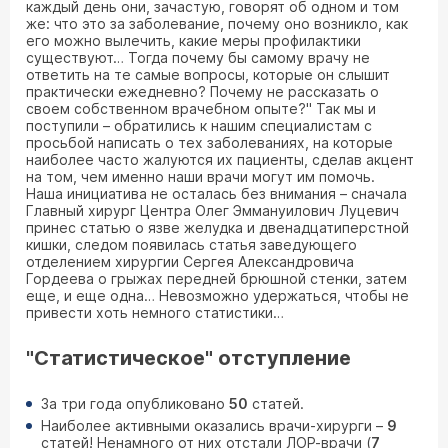
каждый день они, зачастую, говорят об одном и том
же: что это за заболевание, почему оно возникло, как
его можно вылечить, какие меры профилактики
существуют… Тогда почему бы самому врачу не
ответить на те самые вопросы, которые он слышит
практически ежедневно? Почему не рассказать о
своем собственном врачебном опыте?" Так мы и
поступили – обратились к нашим специалистам с
просьбой написать о тех заболеваниях, на которые
наиболее часто жалуются их пациенты, сделав акцент
на том, чем именно наши врачи могут им помочь.
Наша инициатива не осталась без внимания – сначала
Главный хирург Центра Олег Эммануилович Луцевич
принес статью о язве желудка и двенадцатиперстной
кишки, следом появилась статья заведующего
отделением хирургии Сергея Александровича
Гордеева о грыжах передней брюшной стенки, затем
еще, и еще одна… Невозможно удержаться, чтобы не
привести хоть немного статистики…
"Статистическое" отступление
За три года опубликовано
50
статей.
Наиболее активными оказались врачи-хирурги –
9
статей! Ненамного от них отстали ЛОР-врачи (
7