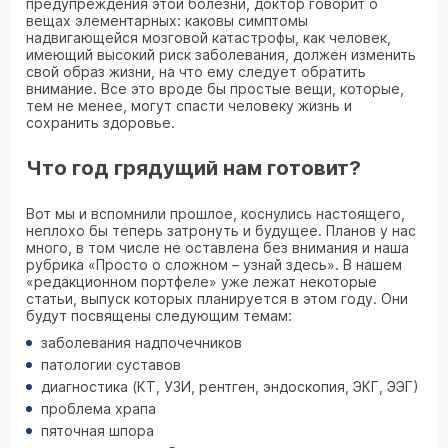
предупреждения этой болезни, доктор говорит о
вещах элементарных: каковы симптомы
надвигающейся мозговой катастрофы, как человек,
имеющий высокий риск заболевания, должен изменить
свой образ жизни, на что ему следует обратить
внимание. Все это вроде бы простые вещи, которые,
тем не менее, могут спасти человеку жизнь и
сохранить здоровье.
Что год грядущий нам готовит?
Вот мы и вспомнили прошлое, коснулись настоящего,
неплохо бы теперь затронуть и будущее. Планов у нас
много, в том числе не оставлена без внимания и наша
рубрика «Просто о сложном – узнай здесь». В нашем
«редакционном портфеле» уже лежат некоторые
статьи, выпуск которых планируется в этом году. Они
будут посвящены следующим темам:
заболевания надпочечников
патологии суставов
диагностика (КТ, УЗИ, рентген, эндоскопия, ЭКГ, ЭЭГ)
проблема храпа
пяточная шпора