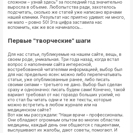
сложном – узнай здесь" за последний год значительно
выросла в объеме. Любопытства ради, захотелось
подсчитать, сколько же статей уже написано врачами
нашей клиники. Результат нас приятно удивил: ни много,
ни мало – ровно 50! Эта цифра заставила нас
вспомнить, как же все начиналось…
Первые "творческие" шаги
Для нас статьи, публикуемые на нашем сайте, вещь, в
своем роде, уникальная. Три года назад, когда встал
вопрос о наполнении сайта интересной,
востребованной читателями информацией, выбор был
для нас предельно ясен: можно либо перепечатывать
статьи, уже опубликованные ранее, либо писать
своими силами – третьего не дано. Выбор был сделан
сразу и однозначно: писать будем сами! Конечно, такой
вариант требовал от нас гораздо больших усилий, но
кто стал бы читать одни и те же тексты, которые
можно встретить в любом журнале или на
медицинском сайте?
Вот как мы рассуждали: "Наши врачи – профессионалы.
Они обладают огромным опытом во многих областях
медицины, каждый день они общаются с пациентами,
выслушивают их жалобы, дают советы, помогают. И