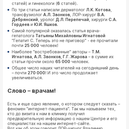
статей) и гинекологи (
6
статей).
По три статьи написали дерматолог
Л.К. Котова
,
трансфузиолог
А.Л. Звонков
, ЛОР-хирург
В.А.
Дебрянский
, уролог
Д.Л. Перепечай
, хирурги
С.А.
Гордеев
и
Ю.И. Яшков
.
Самой популярной оказалась статья врача-
гепатолога
Татьяны Михайловны Игнатовой
"Гепатит С. Теперь это не приговор" - ее прочитали
почти
25 000
человек!
Наиболее "востребованные" авторы –
Т.М.
Игнатова, А.Л. Звонков, Г.Г. Жарова
– в сумме их
статьи прочли около
65 000
человек.
Общее число наших читателей на сегодняшний день
– почти
270 000
! И это число продолжает
увеличиваться.
Слово – врачам!
Есть и еще одно явление, о котором следует сказать –
феномен "интернет-пациента". Так мы называем тех,
кто до визита к нам в клинику получил
предварительную информацию о нашем Центре и его
специалистах на нашем интернет-сайте.
Вот как об этом говорит ЛОР-хирург Владимир