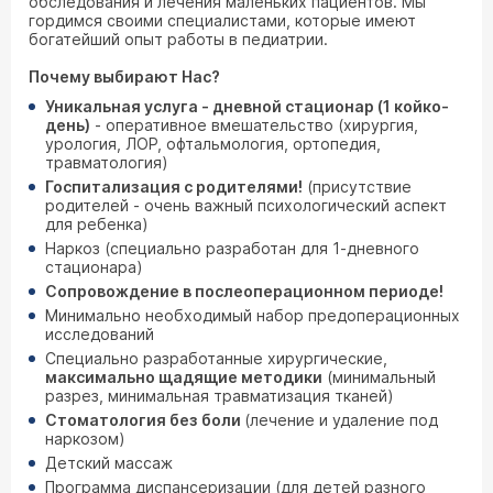
обследования и лечения маленьких пациентов. Мы
гордимся своими специалистами, которые имеют
богатейший опыт работы в педиатрии.
Почему выбирают Нас?
Уникальная услуга -
дневной стационар (1 койко-
день)
- оперативное вмешательство (хирургия,
урология, ЛОР, офтальмология, ортопедия,
травматология)
Госпитализация с родителями!
(присутствие
родителей - очень важный психологический аспект
для ребенка)
Наркоз (специально разработан для 1-дневного
стационара)
Сопровождение в послеоперационном периоде!
Минимально необходимый набор предоперационных
исследований
Специально разработанные хирургические,
максимально щадящие методики
(минимальный
разрез, минимальная травматизация тканей)
Стоматология без боли
(лечение и удаление под
наркозом)
Детский массаж
Программа диспансеризации (для детей разного