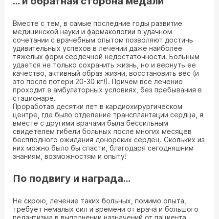
… и обратная сторона медали
Вместе с тем, в самые последние годы развитие
медицинской науки и фармакологии в удачном
сочетании с врачебным опытом позволяют достичь
удивительных успехов в лечении даже наиболее
тяжелых форм сердечной недостаточности. Больным
удается не только сохранить жизнь, но и вернуть ее
качество, активный образ жизни, восстановить вес (и
это после потери 20-30 кг!). Причем все лечение
проходит в амбулаторных условиях, без пребывания в
стационаре.
Проработав десятки лет в кардиохирургическом
центре, где было отделение трансплантации сердца, я
вместе с другими врачами была бессильным
свидетелем гибели больных после многих месяцев
бесплодного ожидания донорских сердец. Скольких из
них можно было бы спасти, благодаря сегодняшним
знаниям, возможностям и опыту!
По подвигу и награда…
Не скрою, лечение таких больных, помимо опыта,
требует немалых сил и времени от врача и большого
педантизма в выполнении назначений от пациента.