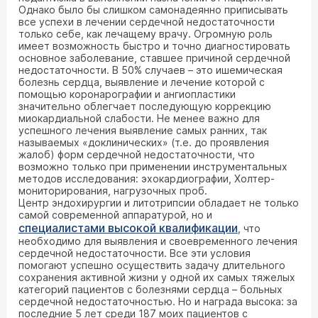
Однако было бы слишком самонадеянно приписывать
все успехи в лечении сердечной недостаточности
только себе, как лечащему врачу. Огромную роль
имеет возможность быстро и точно диагностировать
основное заболевание, ставшее причиной сердечной
недостаточности. В 50% случаев – это ишемическая
болезнь сердца, выявление и лечение которой с
помощью коронарографии и ангиопластики
значительно облегчает последующую коррекцию
миокардиальной слабости. Не менее важно для
успешного лечения выявление самых ранних, так
называемых «доклинических» (т.е. до проявления
жалоб) форм сердечной недостаточности, что
возможно только при применении инструментальных
методов исследования: эхокардиографии, Холтер-
мониторирования, нагрузочных проб.
Центр эндохирургии и литотрипсии обладает не только
самой современной аппаратурой, но и
специалистами высокой квалификации
, что
необходимо для выявления и своевременного лечения
сердечной недостаточности. Все эти условия
помогают успешно осуществить задачу длительного
сохранения активной жизни у одной их самых тяжелых
категорий пациентов с болезнями сердца – больных
сердечной недостаточностью. Но и награда высока: за
последние 5 лет среди 187 моих пациентов с