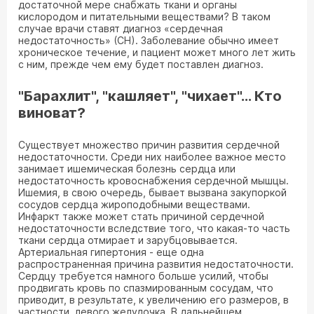
достаточной мере снабжать ткани и органы
кислородом и питательными веществами? В таком
случае врачи ставят диагноз «сердечная
недостаточность» (СН). Заболевание обычно имеет
хроническое течение, и пациент может много лет жить
с ним, прежде чем ему будет поставлен диагноз.
"Барахлит", "кашляет", "чихает"… Кто
виноват?
Существует множество причин развития сердечной
недостаточности. Среди них наиболее важное место
занимает ишемическая болезнь сердца или
недостаточность кровоснабжения сердечной мышцы.
Ишемия, в свою очередь, бывает вызвана закупоркой
сосудов сердца жироподобными веществами.
Инфаркт также может стать причиной сердечной
недостаточности вследствие того, что какая-то часть
ткани сердца отмирает и зарубцовывается.
Артериальная гипертония - еще одна
распространенная причина развития недостаточности.
Сердцу требуется намного больше усилий, чтобы
продвигать кровь по спазмированным сосудам, что
приводит, в результате, к увеличению его размеров, в
частности, левого желудочка. В дальнейшем