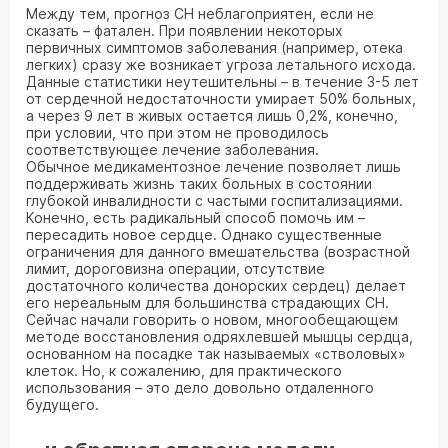
Между тем, прогноз СН неблагоприятен, если не
сказать – фатален. При появлении некоторых
первичных симптомов заболевания (например, отека
легких) сразу же возникает угроза летального исхода.
Данные статистики неутешительны – в течение 3-5 лет
от сердечной недостаточности умирает 50% больных,
а через 9 лет в живых остается лишь 0,2%, конечно,
при условии, что при этом не проводилось
соответствующее лечение заболевания.
Обычное медикаментозное лечение позволяет лишь
поддерживать жизнь таких больных в состоянии
глубокой инвалидности с частыми госпитализациями.
Конечно, есть радикальный способ помочь им –
пересадить новое сердце. Однако существенные
ограничения для данного вмешательства (возрастной
лимит, дороговизна операции, отсутствие
достаточного количества донорских сердец) делает
его нереальным для большинства страдающих СН.
Сейчас начали говорить о новом, многообещающем
методе восстановления одряхлевшей мышцы сердца,
основанном на посадке так называемых «стволовых»
клеток. Но, к сожалению, для практического
использования – это дело довольно отдаленного
будущего.