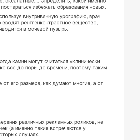
е, оксалатные…. Определить, какой именно
 постараться избежать образования новых.
спользуя внутривенную урографию, врач
о вводят рентгенконтрастное вещество,
ыводится в мочевой пузырь.
когда камни могут считаться «клинически
ако все до поры до времени, поэтому таким
 от его размера, как думают многие, а от
верения различных рекламных роликов, не
ек (а именно такие встречаются у
оторых случаях.