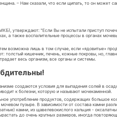
женщина. – Нам сказали, что если щипать, то он может с
Б), утверждают: "Если Вы не испытали приступ почечно
чках, а также воспалительные процессы в органах моче
стем возможна лишь в том случае, если «ядовитые» пр
: толстый кишечник, печень, кожные покровы, но, главн
традает весь организм, все органы и системы.
 бдительны!
низме создаются условия для выпадения солей в осадок
риводит к болезни, которую и называют мочекаменной.
ное употребление продуктов, содержащих большое кол
, мочевом пузыре. В зависимости от состава камни раз
атные) камни, из щавелевокислого кальция - оксалатны
ырастать до очень крупных размеров, иногда повторяю