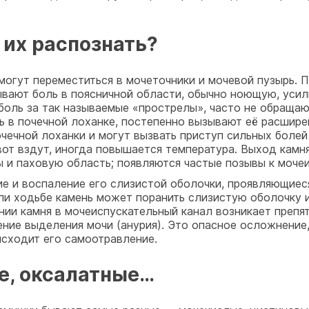
их распознать?
 могут переместиться в мочеточники и мочевой пузырь. 
ывают боль в поясничной области, обычно ноющую, усил
 боль за так называемые «прострелы», часто не обращаю
 в почечной лоханке, постепенно вызывают её расшире
чечной лоханки и могут вызвать приступ сильных болей
вот вздут, иногда повышается температура. Выход камн
ы и паховую область; появляются частые позывы к моче
е и воспаление его слизистой оболочки, проявляющиес
или ходьбе камень может поранить слизистую оболочку
нии камня в мочеиспускательный канал возникает препят
ние выделения мочи (анурия). Это опасное осложнение,
исходит его самоотравление.
е, оксалатные…