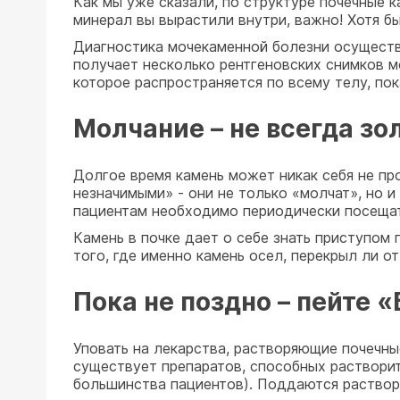
Как мы уже сказали, по структуре почечные 
минерал вы вырастили внутри, важно! Хотя б
Диагностика мочекаменной болезни осуществ
получает несколько рентгеновских снимков м
которое распространяется по всему телу, пок
Молчание – не всегда зо
Долгое время камень может никак себя не про
незначимыми» - они не только «молчат», но и
пациентам необходимо периодически посещат
Камень в почке дает о себе знать приступом п
того, где именно камень осел, перекрыл ли о
Пока не поздно – пейте 
Уповать на лекарства, растворяющие почечные
существует препаратов, способных растворит
большинства пациентов). Поддаются растворе