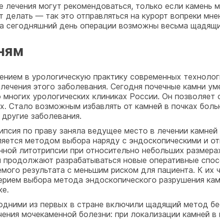
 лечения могут рекомендоваться, только если камень 
ит делать — так это отправляться на курорт вопреки мн
 на сегодняшний день операции возможны весьма щадящи
мням
рением в урологическую практику современных технолог
 лечения этого заболевания. Сегодня почечные камни у
 многих урологических клиниках России. Он позволяет
. Стало возможным избавлять от камней в почках больн
 другие заболевания.
псия по праву заняла ведущее место в лечении камней 
ляется методом выбора наряду с эндоскопическими и о
ной литотрипсии при относительно небольших размера
и продолжают разрабатываться новые оперативные спо
мого результата с меньшим риском для пациента. К их 
ерием выбора метода эндоскопического разрушения кам
ке.
дними из первых в стране включили щадящий метод бе
ения мочекаменной болезни: при локализации камней в 