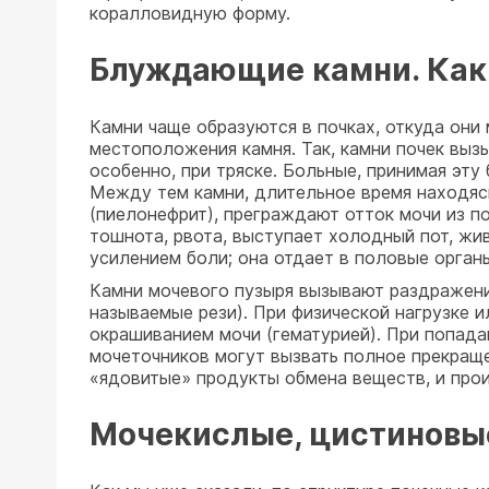
коралловидную форму.
Блуждающие камни. Как 
Камни чаще образуются в почках, откуда они
местоположения камня. Так, камни почек выз
особенно, при тряске. Больные, принимая эту
Между тем камни, длительное время находясь
(пиелонефрит), преграждают отток мочи из по
тошнота, рвота, выступает холодный пот, жи
усилением боли; она отдает в половые орган
Камни мочевого пузыря вызывают раздражени
называемые рези). При физической нагрузке 
окрашиванием мочи (гематурией). При попада
мочеточников могут вызвать полное прекраще
«ядовитые» продукты обмена веществ, и про
Мочекислые, цистиновы