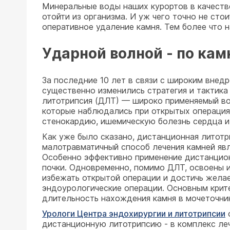
Минеральные воды наших курортов в качестве
отойти из организма. И уж чего точно не сто
оперативное удаление камня. Тем более что
Ударной волной - по ка
За последние 10 лет в связи с широким внед
существенно изменились стратегия и тактика
литотрипсия (ДЛТ) — широко применяемый во
которые наблюдались при открытых операциях
стенокардию, ишемическую болезнь сердца и
Как уже было сказано, дистанционная литотри
малотравматичный способ лечения камней яв
Особенно эффективно применение дистанцион
почки. Одновременно, помимо ДЛТ, освоены 
избежать открытой операции и достичь желае
эндоурологические операции. Основным крит
длительность нахождения камня в мочеточни
Урологи Центра эндохирургии и литотрипсии
о
дистанционную литотрипсию - в комплекс леч