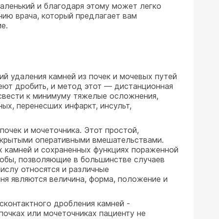
маленький и благодаря этому может легко
ению врача, который предлагает вам
е.
ий удаления камней из почек и мочевых путей
меют дробить, и метод этот — дистанционная
 свести к минимуму тяжелые осложнения,
ых, перенесших инфаркт, инсульт,
почек и мочеточника. Этот простой,
ткрытыми оперативными вмешательствами.
х камней и сохраненных функциях пораженной
собы, позволяющие в большинстве случаев
числу относятся и различные
ня являются величина, форма, положение и
сконтактного дробления камней -
почках или мочеточниках пациенту не