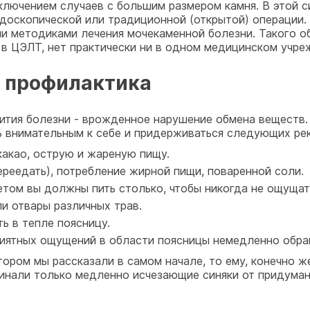
ключением случаев с большим размером камня. В этой 
ндоскопической или традиционной (открытой) операции.
и методиками лечения мочекаменной болезни. Такого о
в ЦЭЛТ, нет практически ни в одном медицинском учре
з профилактика
вития болезни - врожденное нарушение обмена веществ
ь внимательным к себе и придерживаться следующих ре
 какао, острую и жареную пищу.
ереедать), потребление жирной пищи, поваренной соли.
 Летом вы должны пить столько, чтобы никогда не ощуща
и отвары различных трав.
ь в тепле поясницу.
иятных ощущений в области поясницы немедленно обращ
тором мы рассказали в самом начале, то ему, конечно ж
минали только медленно исчезающие синяки от придума