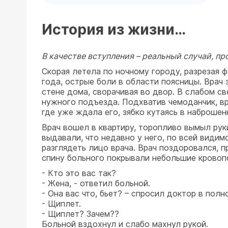
История из жизни…
В качестве вступления – реальный случай, п
Скорая летела по ночному городу, разрезая 
года, острые боли в области поясницы. Врач
стене дома, сворачивая во двор. В слабом с
нужного подъезда. Подхватив чемоданчик, вр
где уже ждала его, зябко кутаясь в наброшен
Врач вошел в квартиру, торопливо вымыл рук
выдавали, что недавно у него, по всей видимо
разглядеть лицо врача. Врач поздоровался, п
спину больного покрывали небольшие кровопо
- Кто это вас так?
- Жена, - ответил больной.
- Она вас что, бьет? – спросил доктор в по
- Щиплет.
- Щиплет? Зачем??
Больной вздохнул и слабо махнул рукой.