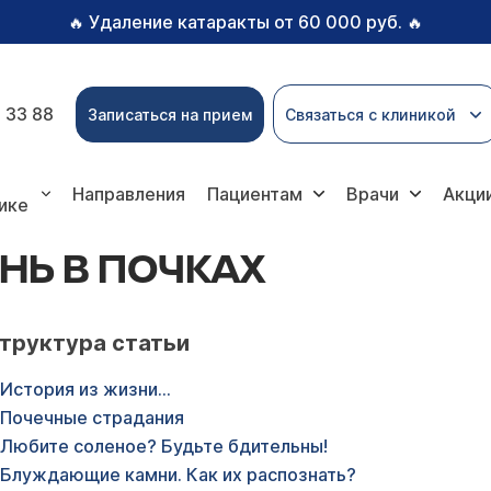
Удаление катаракты от 60 000 руб.
🔥
🔥
 33 88
Записаться на прием
Связаться с клиникой
Направления
Пациентам
Врачи
Акци
ике
НЬ В ПОЧКАХ
труктура статьи
История из жизни…
Почечные страдания
Любите соленое? Будьте бдительны!
Блуждающие камни. Как их распознать?