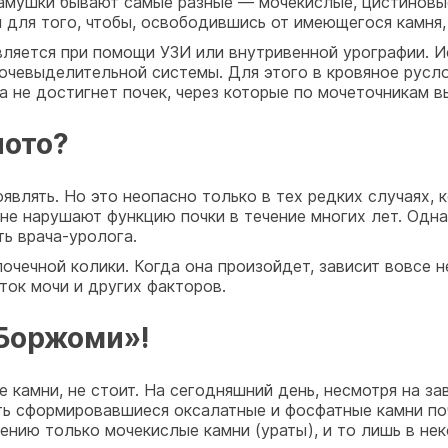
камушки бывают самые разные — мочекислые, цистиновы
ы для того, чтобы, освободившись от имеющегося камня,
ляется при помощи УЗИ или внутривенной урографии. И
очевыделительной системы. Для этого в кровяное русл
а не достигнет почек, через которые по мочеточникам в
лото?
являть. Но это неопасно только в тех редких случаях, 
 не нарушают функцию почки в течение многих лет. Одн
ь врача-уролога.
очечной колики. Когда она произойдет, зависит вовсе не
тток мочи и других факторов.
«Боржоми»!
 камни, не стоит. На сегодняшний день, несмотря на за
ь сформировавшиеся оксалатные и фосфатные камни поч
нию только мочекислые камни (ураты), и то лишь в нек