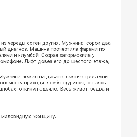
 из череды сотен других. Мужчина, сорок два
жный диагноз. Машина прочертила фарами по
елями и клумбой. Скорая затормозила у
домофоне. Лифт довез его до шестого этажа,
. Мужчина лежал на диване, смятые простыни
понемногу приходя в себя, щурился, пытаясь
алобах, откинул одеяло. Весь живот, бедра и
ом миловидную женщину.