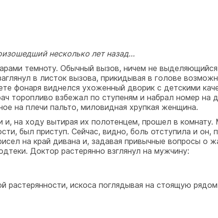
роизошедший несколько лет назад…
фарами темноту. Обычный вызов, ничем не выделяющийся
 заглянул в листок вызова, прикидывая в голове возмо
вете фонаря виднелся ухоженный дворик с детскими кач
ач торопливо взбежал по ступеням и набрал номер на 
ное на плечи пальто, миловидная хрупкая женщина.
и и, на ходу вытирая их полотенцем, прошел в комнату
сти, был приступ. Сейчас, видно, боль отступила и он, 
рисел на край дивана и, задавая привычные вопросы о ж
дтеки. Доктор растерянно взглянул на мужчину:
лной растерянности, искоса поглядывая на стоящую ряд