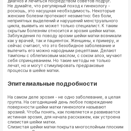
диагноз и лечиться посредством советов подруг.
Не думайте, что регулярный поход к гинекологу -
роскошь, это насущная необходимость. Некоторые
женские болезни протекают незаметно: без боли,
неприятных выделений и нарушений менструального
цикла, выявить их может только специалист. К таким
скрытым болезням относится и эрозия шейки матки.
Заблуждения по поводу эрозии шейки матки возникали
как у врачей, так и пациенток. Женщины, к примеру, и
сейчас считают, что это безобидное заболевание и
вылечить его можно народными рецептами. Делают
тампоны с облепиховым маслом, с соком алоэ, мучают
себя спринцеванием. Но такие методы не только
лечат, но и могут стимулировать предраковые
процессы в шейке матки.
Эпителиальные подробности
На самом деле эрозия - не одно заболевание, а целая
группа. На сегодняшний день любое повреждение
поверхности шейки матки гинекологи называют
эрозией. Чтобы понять, как появляется и развивается
истинная эрозия, для начала расскажем, как устроена
слизистая шейки матки.
Слизистая шейки матки покрыта многослойным плоским