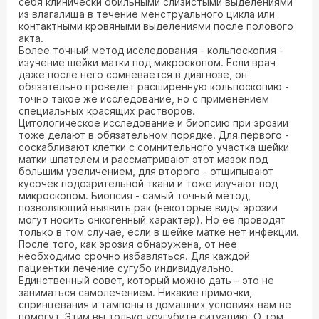
себя клинически обильными слизистыми выделениями
из влагалища в течение менструального цикла или
контактными кровяными выделениями после полового
акта.
Более точный метод исследования - кольпоскопия -
изучение шейки матки под микроскопом. Если врач
даже после него сомневается в диагнозе, он
обязательно проведет расширенную кольпоскопию -
точно такое же исследование, но с применением
специальных красящих растворов.
Цитологическое исследование и биопсию при эрозии
тоже делают в обязательном порядке. Для первого -
соскабливают клетки с сомнительного участка шейки
матки шпателем и рассматривают этот мазок под
большим увеличением, для второго - отщипывают
кусочек подозрительной ткани и тоже изучают под
микроскопом. Биопсия - самый точный метод,
позволяющий выявить рак (некоторые виды эрозии
могут носить онкогенный характер). Но ее проводят
только в том случае, если в шейке матке нет инфекции.
После того, как эрозия обнаружена, от нее
необходимо срочно избавляться. Для каждой
пациентки лечение сугубо индивидуально.
Единственный совет, который можно дать – это не
заниматься самолечением. Никакие примочки,
спринцевания и тампоны в домашних условиях вам не
помогут. Этим вы только усугубите ситуацию. О том,