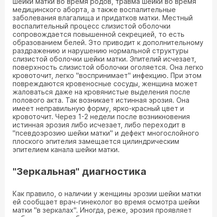
шейки матки во время родов, травма шейки во время
медицинского аборта, а также воспалительные
заболевания влагалища и придатков матки. Местный
воспалительный процесс слизистой оболочки
сопровождается повышенной секрецией, то есть
образованием белей. Это приводит к дополнительному
раздражению и нарушению нормальной структуры
слизистой оболочки шейки матки. Эпителий исчезает,
поверхность слизистой оболочки оголяется. Она легко
кровоточит, легко "воспринимает" инфекцию. При этом
повреждаются кровеносные сосуды, женщина может
жаловаться даже на кровянистые выделения после
полового акта. Так возникает истинная эрозия. Она
имеет неправильную форму, ярко-красный цвет и
кровоточит. Через 1-2 недели после возникновения
истинная эрозия либо исчезает, либо переходит в
"псевдоэрозию шейки матки" и дефект многослойного
плоского эпителия замещается цилиндрическим
эпителием канала шейки матки.
"Зеркальная" диагностика
Как правило, о наличии у женщины эрозии шейки матки
ей сообщает врач-гинеколог во время осмотра шейки
матки "в зеркалах". Иногда, реже, эрозия проявляет