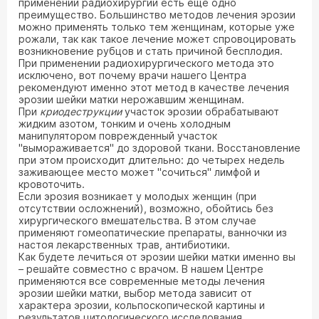
применении радиохирургии есть еще одно
преимущество. Большинство методов лечения эрозии
можно применять только тем женщинам, которые уже
рожали, так как такое лечение может спровоцировать
возникновение рубцов и стать причиной бесплодия.
При применении радиохирургического метода это
исключено, вот почему врачи нашего Центра
рекомендуют именно этот метод в качестве лечения
эрозии шейки матки нерожавшим женщинам.
При
криодеструкции
участок эрозии обрабатывают
жидким азотом, тонким и очень холодным
манипулятором поврежденный участок
"вымораживается" до здоровой ткани. Восстановление
при этом происходит длительно: до четырех недель
заживающее место может "сочиться" лимфой и
кровоточить.
Если эрозия возникает у молодых женщин (при
отсутствии осложнений), возможно, обойтись без
хирургического вмешательства. В этом случае
применяют гомеопатические препараты, ванночки из
настоя лекарственных трав, антибиотики.
Как будете лечиться от эрозии шейки матки именно вы
– решайте совместно с врачом. В нашем Центре
применяются все современные методы лечения
эрозии шейки матки, выбор метода зависит от
характера эрозии, кольпоскопической картины и
результатов цитологического исследования.