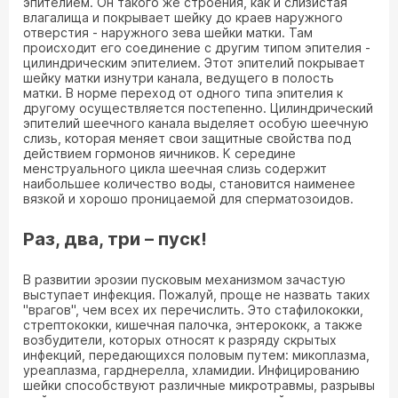
эпителием. Он такого же строения, как и слизистая
влагалища и покрывает шейку до краев наружного
отверстия - наружного зева шейки матки. Там
происходит его соединение с другим типом эпителия -
цилиндрическим эпителием. Этот эпителий покрывает
шейку матки изнутри канала, ведущего в полость
матки. В норме переход от одного типа эпителия к
другому осуществляется постепенно. Цилиндрический
эпителий шеечного канала выделяет особую шеечную
слизь, которая меняет свои защитные свойства под
действием гормонов яичников. К середине
менструального цикла шеечная слизь содержит
наибольшее количество воды, становится наименее
вязкой и хорошо проницаемой для сперматозоидов.
Раз, два, три – пуск!
В развитии эрозии пусковым механизмом зачастую
выступает инфекция. Пожалуй, проще не назвать таких
"врагов", чем всех их перечислить. Это стафилококки,
стрептококки, кишечная палочка, энтерококк, а также
возбудители, которых относят к разряду скрытых
инфекций, передающихся половым путем: микоплазма,
уреаплазма, гарднерелла, хламидии. Инфицированию
шейки способствуют различные микротравмы, разрывы