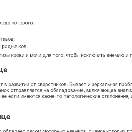
ходе которого:
тавов;
 родничков.
лизы крови и мочи для того, чтобы исключить анемию и 
це
т в развитии от сверстников. Бывает и зеркальная про
ебенок отправляется на обследование, включающее анали
ае если имеются какие-то патологические отклонения, 
яце
о обладает рядом моторных навыков, оценка которых п