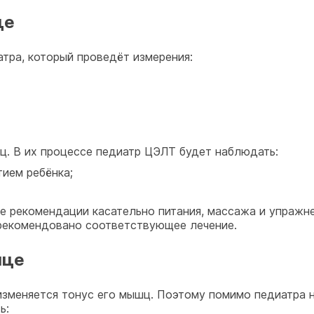
це
тра, который проведёт измерения:
ц. В их процессе педиатр ЦЭЛТ будет наблюдать:
тием ребёнка;
е рекомендации касательно питания, массажа и упражн
рекомендовано соответствующее лечение.
яце
 изменяется тонус его мышц. Поэтому помимо педиатра 
ь: