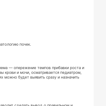
патологию почек.
блема — опережение темпов прибавки роста и
зы крови и мочи, осматривается педиатром,
их можно будет выявить сразу и назначить
озволит сделать вывод о правильном и