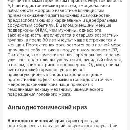
женщин в климактерическом периоде. Неустойчивость
АД, ангиодистонические реакции, эмоциональная
лабильность – хорошо известные клиницистам
признаки снижения адаптационных возможностей,
предрасполагающих к кардиальным и церебральным
сосудистым событиям. В целом, женщины меньше
подвержены ОНМК, чем мужчины, однако эта
закономерность нивелируется в старших возрастных
группах, в после 80 лет инсульт чаще встречается у
женщин. Протективная роль эстрогенов в полной мере
проявляет себя только в продуктивном возрасте [33].
Считается, что заместительная гормональная терапия
улучшает эндотелиальную функцию, липидный обмен и,
в целом, снижает риск атеросклероза. Однако, прием
синтетический гормонов увеличивает
прокоагуляционные свойства крови и в целом
протективный эффект оказывается недостаточным.
Нейроэндокринный криз чаще приводит к
гемодинамическому механизму ишемического
повреждения головного мозга.
Ангиодистонический криз
Ангиодистонический криз
характерен для
вертеброгенных нарушений сосудистого тонуса. При