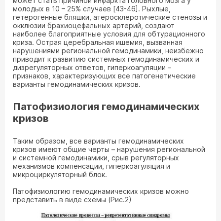
может стать причиной инфаркта головного мозга у
молодых в 10 – 25% случаев [43-46]. Рыхлые,
гетерогенные бляшки, атеросклеротические стенозы и
окклюзии брахиоцефальных артерий, создают
наиболее благоприятные условия для обтурационного
криза. Острая церебральная ишемия, вызванная
нарушениями региональной гемодинамики, неизбежно
приводит к развитию системных гемодинамических и
дизрегуляторных ответов, гиперкоагуляции –
признаков, характеризующих все патогенетические
варианты гемодинамических кризов.
Патофизиология гемодинамических
кризов
Таким образом, все варианты гемодинамических
кризов имеют общие черты – нарушения региональной
и системной гемодинамики, срыв регуляторных
механизмов компенсации, гиперкоагуляция и
микроциркуляторный блок.
Патофизиологию гемодинамических кризов можно
представить в виде схемы (Рис.2)