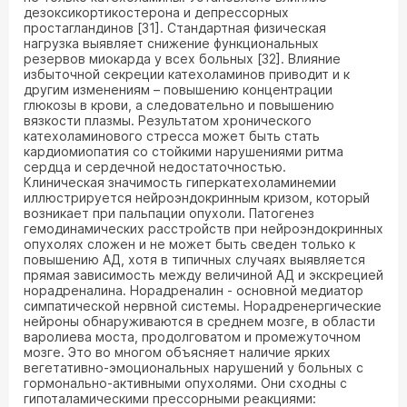
дезоксикортикостерона и депрессорных
простагландинов [31]. Стандартная физическая
нагрузка выявляет снижение функциональных
резервов миокарда у всех больных [32]. Влияние
избыточной секреции катехоламинов приводит и к
другим изменениям – повышению концентрации
глюкозы в крови, а следовательно и повышению
вязкости плазмы. Результатом хронического
катехоламинового стресса может быть стать
кардиомиопатия со стойкими нарушениями ритма
сердца и сердечной недостаточностью.
Клиническая значимость гиперкатехоламинемии
иллюстрируется нейроэндокринным кризом, который
возникает при пальпации опухоли. Патогенез
гемодинамических расстройств при нейроэндокринных
опухолях сложен и не может быть сведен только к
повышению АД, хотя в типичных случаях выявляется
прямая зависимость между величиной АД и экскрецией
норадреналина. Норадреналин - основной медиатор
симпатической нервной системы. Норадренергические
нейроны обнаруживаются в среднем мозге, в области
варолиева моста, продолговатом и промежуточном
мозге. Это во многом объясняет наличие ярких
вегетативно-эмоциональных нарушений у больных с
гормонально-активными опухолями. Они сходны с
гипоталамическими прессорными реакциями: