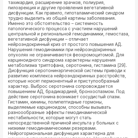
тахикардия, расширение зрачков, полиурия,
пилоэрекция и другие проявления вегетативной
дисфункции. Как правило, гипоталамический синдром
трудно выделить из общей картины заболевания.
Именно это обстоятельство – системность
патологического процесса с участием нарушений
центральной и региональной гемодинамики, гемостаза,
вегетативной дисфункции – отличает
нейроэндокринный криз от простого повышения АД.
Нарушения гемодинамики при нейроэндокринных
опухолях не ограничиваются феохромоцитомой. Для
карциноидного синдрома характерны нарушения
метаболизма триптофана, серотонина, гистамина [29].
Дисфункция серотонинэргической системы приводи к
развитию комплекса нейроэндокринных расстройств,
которые носят пермонентный и приступообразный
характер. Выброс серотонина сопровождается
повышением АД, брадикардией, бронхоспазмом. Под
действие серотонина возникает сосудистый спазм.
Гистамин, кинины, полипептидные гормоны,
выделяемые карциноидом, способны вызывать
разноообразные эффекты гемодинамической
нестабильности, которые могут стать
непосредственной причиной инсульта у больных с
низкими гемодинамическими резервами.
Нейрогормональная дисфункция характерна для