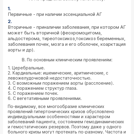
Первичные - при наличии эссенциальной АГ
Вторичные - приналичии заболевания, при котором АГ
может быть вторичной (феохромоцитома,
альдостерома, тиреотоксикоз,токсикоз беременных,
заболевания почек, мозга и его оболочек, коарктация
аорты и др).
В. По основным клиническим проявлениям:
1. Церебральные.
2. Кардиальные: ишемические, аритмические, с
левожелудочковой недостаточностью.
3. С возможным поражением аорты (расслоение).
4. С поражением структур глаза.
5. С поражением почек.
6. С вегетативными проявлениями.
По-видимому, все многообразие клинических
проявлений гипертонических кризов обусловлено
индивидуальными особенностями и характером
заболеваний пациента, состоянием гемодинамических
и гемостатических резервов. Поэтому даже у одного
больного кризы могут протекать по-разному. Частота и