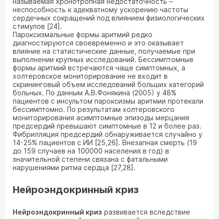
называемая хронотропная недостаточность –
неспособность к адекватному ускорению частоты
сердечных сокращений под влиянием физиологических
стимулов [24].
Пароксизмальные формы аритмий редко
диагностируются своевременно и это оказывает
влияние на статистические данные, получаемые при
выполнении крупных исследований. Бессимптомные
формы аритмий встречаются чаще симптомных, а
холтеровское мониторирование не входит в
скрининговый объем исследований больших категорий
больных. По данным А.В.Фонякина (2005) у 48%
пациентов с инсультом пароксизмы аритмии протекали
бессимптомно. По результатам холтеровского
мониторирования асимптомные эпизоды мерцания
предсердий превышают симптомные в 12 и более раз.
Фибрилляция предсердий обнаруживается случайно у
14-25% пациентов с ИИ [25,26]. Внезапная смерть (19
до 159 случаев на 100000 населения в год) в
значительной степени связана с фатальными
нарушениями ритма сердца [27,28].
Нейроэндокринный криз
Нейроэндокринный криз
развивается вследствие