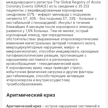
международного регистра The Global Registry of Acute
Coronary Events (GRACE) есть сведения о 35 233
пациентах с верифицированным коронарным
синдромом (37% - инфаркт миокарда с подъемом
сегмента ST, 30% - без подъема ST, 33% - больные с
нестабильной стенокардией). Инсульт в течение
ближайших 6 месяцев после коронарного эпизода
развился у 1,6% больных. Тем не менее, острый
коронарный эпизод, при определенных
обстоятельствах (выраженные атеросклеротические
изменения магистральных артерий головного мозга,
микроциркуляторные нарушения, макро- и
микроангиопатия), способен инициировать каскадные
патофизиологические реакции, протекающие с
нарушением системного и регионального
кровообращения - гемодинамический криз.
К коронарному кризу чаще приводит стресс,
избыточная физическая нагрузка и другие факторы
дестабилизации, способствующие активации
атеросклероза и внутрисосудистому
тромбообразованию.
Аритмический криз
Аритмический криз
– острое нарушение системной и