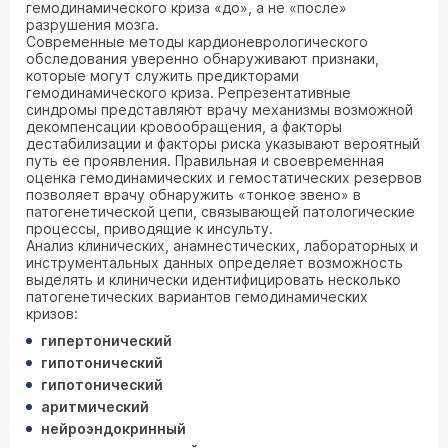
гемодинамического криза «до», а не «после»
разрушения мозга.
Современные методы кардионеврологического
обследования уверенно обнаруживают признаки,
которые могут служить предикторами
гемодинамического криза. Репрезентативные
синдромы представляют врачу механизмы возможной
декомпенсации кровообращения, а факторы
дестабилизации и факторы риска указывают вероятный
путь ее проявления. Правильная и своевременная
оценка гемодинамических и гемостатических резервов
позволяет врачу обнаружить «тонкое звено» в
патогенетической цепи, связывающей патологические
процессы, приводящие к инсульту.
Анализ клинических, анамнестических, лабораторных и
инструментальных данных определяет возможность
выделять и клинически идентифицировать несколько
патогенетических вариантов гемодинамических
кризов:
гипертонический
гипотонический
гипотонический
аритмический
нейроэндокринный