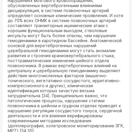
нарушениях мозгового кровообращения,
обусловленных вертеброгенными влияниями
дисциркуляция, в системе позвоночных артерий
определяет основные клинические проявления. И хотя
до 70% всех ОНМК в системе позвоночных артерий
составляют транзиторные ишемические атаки с
хорошим функциональным выходом, стволовые
инсульты могут быть более опасны, чем нарушения
гемодинамики в каротидном бассейне. Анатомической
основой для веретеброгенных нарушений
церебральной гемодинамики могут стать аномалии
развития и строения краниовертебрального стыка,
посттравматические изменения шейного отдела
позвоночника. В рамках вертеброгенных влияний на
центральну и церебральную гемодинамику выделяют
действие многочисленных факторов (мышечно-
тонического, вегетативно-сосудистого, ирритативно-
компрессионного и других), клиническая
идентификация которых зачастую весьма
затруднительна [34]. Принципиально важно, что
патологические процессы, нарушения статики
позвоночника в шейном и грудном отделах приводят к
нарушению регуляции сосудистого тонуса, сердечной
деятельности и эти влияния верифицированы
современными методами исследования
(допплерография, холетровское мониторирование ЭГК,
МРТ) [34,35].