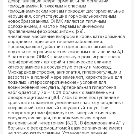
дезорганизации нейрогормональной регуляции
гемодинамики. К тяжелым и опасным
гемодинамическим кризам приводят дисгормональные
нарушения, сопутствующие гормональноактивным
новообразованиям. ОНМК являются типичным
осложнением, а часто и первым клиническим
проявлением феохромоцитомы [29].
Внезапные массивные выбросы в кровь катехоламинов
определяют кризовое течение заболевания.
Повреждающее действие гормонально-активной
опухоли не ограничивается кризовым повышением АД.
В патогенезе ОНМК значительную роль играет спазм
периферических артерий и токсическое влияние
катехоламинов на сосудистую стенку и миокард.
Миокардиодистрофия, ангиопатия, гиперкоагуляция и
вазоспазм в полной мере заменяют, характерные для
пожилых «атеросклеротические» условия для
возникновения инсульта. Артериальная гипертония
наблюдается у 76 – 100% больных с выявленными
феохромоцитомами [30]. Избыточное поступление в
кровь катехоламинов увеличивает частоту сердечных
сокращений, системный сосудистый тонус. При
феохромоцитоме формируется гиперкинетическая,
сосудосуживающая, гиповолемическая форма
артериальной гипертензии [8,29]. В формировании АГ у
больных с феохромоцитомой важное значение имеют
не только катехоламины. Установлено влиняие