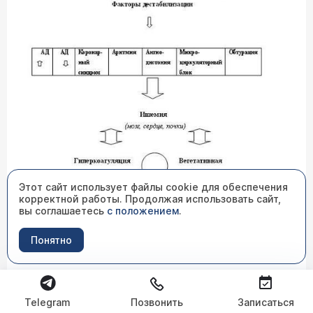
Этот сайт использует файлы cookie для обеспечения
корректной работы. Продолжая использовать сайт,
вы соглашаетесь
с положением
.
Понятно
Рис. 2. Патофизиология гемодинамических кризов
Независимо от инициирующих механизмов
(нестабильность показателей центральной
Telegram
Позвонить
Записаться
гемодинамики, микроциркуляторный блок, обтурация