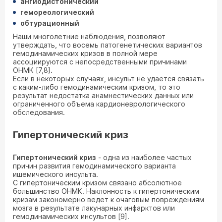
ангиодистонический
гемореологический
обтурационный
Наши многолетние наблюдения, позволяют
утверждать, что восемь патогенетических вариантов
гемодинамических кризов в полной мере
ассоциируются с непосредственными причинами
ОНМК [7,8]
.
Если в некоторых случаях, инсульт не удается связать
с каким-либо гемодинамическим кризом, то это
результат недостатка анамнестических данных или
ограниченного объема кардионеврологического
обследования.
Гипертонический криз
Гипертонический криз
- одна из наиболее частых
причин развития гемодинамического варианта
ишемического инсульта.
С гипертоническим кризом связано абсолютное
большинство ОНМК. Наклонность к гипертоническим
кризам закономерно ведет к очаговым повреждениям
мозга в результате лакунарных инфарктов или
гемодинамических инсультов [9].