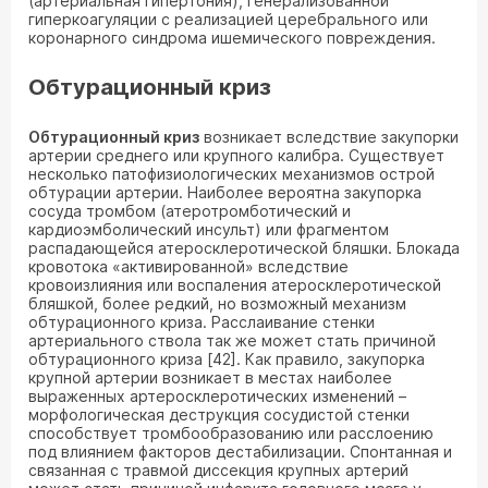
(артериальная гипертония), генерализованной
гиперкоагуляции с реализацией церебрального или
коронарного синдрома ишемического повреждения.
Обтурационный криз
Обтурационный криз
возникает вследствие закупорки
артерии среднего или крупного калибра. Существует
несколько патофизиологических механизмов острой
обтурации артерии. Наиболее вероятна закупорка
сосуда тромбом (атеротромботический и
кардиоэмболический инсульт) или фрагментом
распадающейся атеросклеротической бляшки. Блокада
кровотока «активированной» вследствие
кровоизлияния или воспаления атеросклеротической
бляшкой, более редкий, но возможный механизм
обтурационного криза. Расслаивание стенки
артериального ствола так же может стать причиной
обтурационного криза [42]. Как правило, закупорка
крупной артерии возникает в местах наиболее
выраженных артеросклеротических изменений –
морфологическая деструкция сосудистой стенки
способствует тромбообразованию или расслоению
под влиянием факторов дестабилизации. Спонтанная и
связанная с травмой диссекция крупных артерий