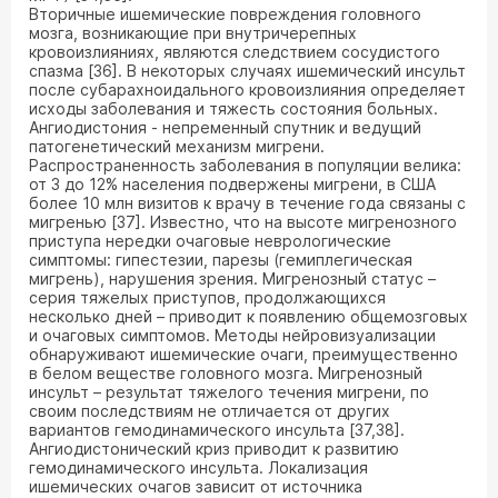
Вторичные ишемические повреждения головного
мозга, возникающие при внутричерепных
кровоизлияниях, являются следствием сосудистого
спазма [36]. В некоторых случаях ишемический инсульт
после субарахноидального кровоизлияния определяет
исходы заболевания и тяжесть состояния больных.
Ангиодистония - непременный спутник и ведущий
патогенетический механизм мигрени.
Распространенность заболевания в популяции велика:
от 3 до 12% населения подвержены мигрени, в США
более 10 млн визитов к врачу в течение года связаны с
мигренью [37]. Известно, что на высоте мигренозного
приступа нередки очаговые неврологические
симптомы: гипестезии, парезы (гемиплегическая
мигрень), нарушения зрения. Мигренозный статус –
серия тяжелых приступов, продолжающихся
несколько дней – приводит к появлению общемозговых
и очаговых симптомов. Методы нейровизуализации
обнаруживают ишемические очаги, преимущественно
в белом веществе головного мозга. Мигренозный
инсульт – результат тяжелого течения мигрени, по
своим последствиям не отличается от других
вариантов гемодинамического инсульта [37,38].
Ангиодистонический криз приводит к развитию
гемодинамического инсульта. Локализация
ишемических очагов зависит от источника