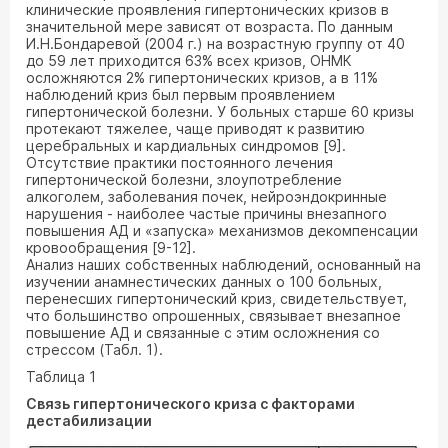
клинические проявления гипертонических кризов в
значительной мере зависят от возраста. По данным
И.Н.Бондаревой (2004 г.) на возрастную группу от 40
до 59 лет приходится 63% всех кризов, ОНМК
осложняются 2% гипертонических кризов, а в 11%
наблюдений криз был первым проявлением
гипертонической болезни. У больных старше 60 кризы
протекают тяжелее, чаще приводят к развитию
церебральных и кардиальных синдромов [9].
Отсутствие практики постоянного лечения
гипертонической болезни, злоупотребление
алкоголем, заболевания почек, нейроэндокринные
нарушения - наиболее частые причины внезапного
повышения АД и «запуска» механизмов декомпенсации
кровообращения [9-12].
Анализ наших собственных наблюдений, основанный на
изучении анамнестических данных о 100 больных,
перенесших гипертонический криз, свидетельствует,
что большинство опрошенных, связывает внезапное
повышение АД и связанные с этим осложнения со
стрессом (Табл. 1).
Таблица 1
Связь гипертонического криза с факторами
дестабилизации