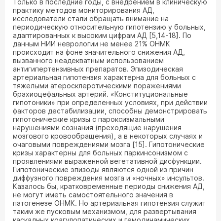
Только в последние годы, с внедрением в клиническую
практику методов мониторирования АД,
исследователи стали обращать внимание на
периодическую относительную гипотензию у больных,
адаптированных к высоким цифрам АД [5,14-18]. По
данным НИИ неврологии не менее 21% ОНМК
происходит на фоне значительного снижения АД,
вызванного неадекватным использованием
антигипертензивных препаратов. Эпизодическая
артериальная гипотензия характерна для больных с
тяжелыми атеросклеротическими поражениями
брахиоцефальных артерий. «Конституциональные
гипотоники» при определенных условиях, при действии
факторов дестабилизации, способны демонстрировать
гипотонические кризы с пароксизмальными
нарушениями сознания (преходящие нарушения
мозгового кровообращения), а в некоторых случаях и
очаговыми повреждениями мозга [15]. Гипотонические
кризы характерны для больных паркинсонизмом с
проявлениями выраженной вегетативной дисфункции.
Гипотонические эпизоды являются одной из причин
диффузного повреждения мозга и «ночных» инсультов.
Казалось бы, кратковременные периоды снижения АД,
не могут иметь самостоятельного значения в
патогенезе ОНМК. Но артериальная гипотензия служит
таким же пусковым механизмом, для развертывания
каскадных коагулопатических и гемодинамических