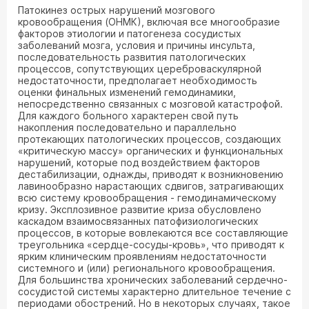
Патокинез острых нарушений мозгового
кровообращения (ОНМК), включая все многообразие
факторов этиологии и патогенеза сосудистых
заболеваний мозга, условия и причины инсульта,
последовательность развития патологических
процессов, сопутствующих цереброваскулярной
недостаточности, предполагает необходимость
оценки финальных изменений гемодинамики,
непосредственно связанных с мозговой катастрофой.
Для каждого больного характерен свой путь
накопления последовательно и параллельно
протекающих патологических процессов, создающих
«критическую массу» органических и функциональных
нарушений, которые под воздействием факторов
дестабилизации, однажды, приводят к возникновению
лавинообразно нарастающих сдвигов, затрагивающих
всю систему кровообращения - гемодинамическому
кризу. Эксплозивное развитие криза обусловлено
каскадом взаимосвязанных патофизиологических
процессов, в которые вовлекаются все составляющие
треугольника «сердце-сосуды-кровь», что приводят к
ярким клиническим проявлениям недостаточности
системного и (или) регионального кровообращения.
Для большинства хронических заболеваний сердечно-
сосудистой системы характерно длительное течение с
периодами обострений. Но в некоторых случаях, такое