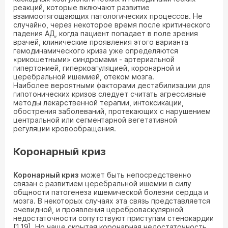
реакций, которые включают развитие
взаимоотягощающих патологических процессов. Не
случайно, через некоторое время после критического
падения АД, когда пациент попадает в поле зрения
врачей, клинические проявления этого варианта
гемодинамического криза уже определяются
«рикошетными» синдромами - артериальной
гипертонией, гиперкоагуляцией, коронарной и
церебральной ишемией, отеком мозга.
Наиболее вероятными факторами дестабилизации для
гипотонических кризов следует считать агрессивные
методы лекарственной терапии, интоксикации,
обострения заболеваний, протекающих с нарушением
центральной или сегментарной вегетативной
регуляции кровообращения.
Коронарный криз
Коронарный криз
может быть непосредственно
связан с развитием церебральной ишемии в силу
общности патогенеза ишемической болезни сердца и
мозга. В некоторых случаях эта связь представляется
очевидной, и проявления цереброваскулярной
недостаточности сопутствуют приступам стенокардии
[1,19]. Но чаще скрытая коронарная недостаточность