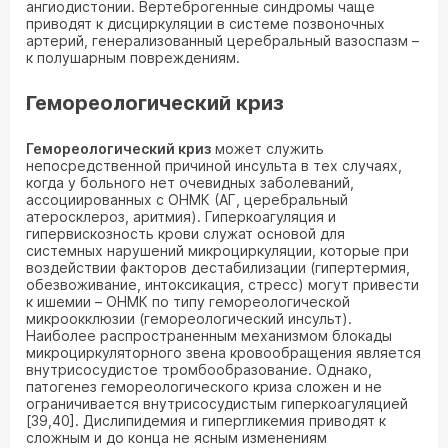
ангиодистонии. Вертеброгенные синдромы чаще
приводят к дисциркуляции в системе позвоночных
артерий, генерализованный церебральный вазоспазм –
к полушарным повреждениям.
Гемореологический криз
Гемореологический криз
может служить
непосредственной причиной инсульта в тех случаях,
когда у больного нет очевидных заболеваний,
ассоциированных с ОНМК (АГ, церебральный
атеросклероз, аритмия). Гиперкоагуляция и
гипервискозность крови служат основой для
системных нарушений микроциркуляции, которые при
воздействии факторов дестабилизации (гипертермия,
обезвоживание, интоксикация, стресс) могут привести
к ишемии – ОНМК по типу гемореологической
микроокклюзии (гемореологический инсульт).
Наиболее распространенным механизмом блокады
микроциркуляторного звена кровообращения является
внутрисосудистое тромбообразование. Однако,
патогенез гемореологического криза сложен и не
ограничивается внутрисосудистым гиперкоагуляцией
[39,40]. Дислипидемия и гипергликемия приводят к
сложным и до конца не ясным изменениям