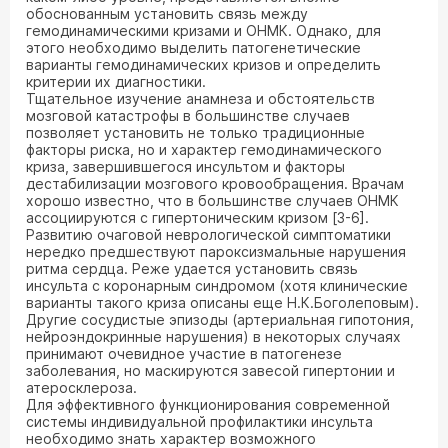
обоснованным установить связь между
гемодинамическими кризами и ОНМК. Однако, для
этого необходимо выделить патогенетические
варианты гемодинамических кризов и определить
критерии их диагностики.
Тщательное изучение анамнеза и обстоятельств
мозговой катастрофы в большинстве случаев
позволяет установить не только традиционные
факторы риска, но и характер гемодинамического
криза, завершившегося инсультом и факторы
дестабилизации мозгового кровообращения. Врачам
хорошо известно, что в большинстве случаев ОНМК
ассоциируются с гипертоническим кризом [3-6].
Развитию очаговой неврологической симптоматики
нередко предшествуют пароксизмальные нарушения
ритма сердца. Реже удается установить связь
инсульта с коронарным синдромом (хотя клинические
варианты такого криза описаны еще Н.К.Боголеповым).
Другие сосудистые эпизоды (артериальная гипотония,
нейроэндокринные нарушения) в некоторых случаях
принимают очевидное участие в патогенезе
заболевания, но маскируются завесой гипертонии и
атеросклероза.
Для эффективного функционирования современной
системы индивидуальной профилактики инсульта
необходимо знать характер возможного