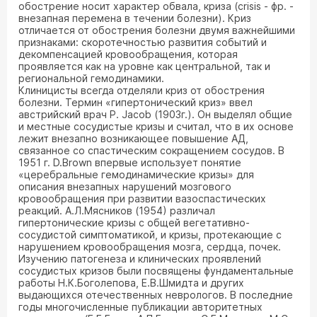
обострение носит характер обвала, криза (crisis - фр. -
внезапная перемена в течении болезни). Криз
отличается от обострения болезни двумя важнейшими
признаками: скоротечностью развития событий и
декомпенсацией кровообращения, которая
проявляется как на уровне как центральной, так и
региональной гемодинамики.
Клиницисты всегда отделяли криз от обострения
болезни. Термин «гипертонический криз» ввел
австрийский врач P. Jacob (1903г.). Он выделял общие
и местные сосудистые кризы и считал, что в их основе
лежит внезапно возникающее повышение АД,
связанное со спастическим сокращением сосудов. В
1951 г. D.Brown впервые использует понятие
«церебральные гемодинамические кризы» для
описания внезапных нарушений мозгового
кровообращения при развитии вазоспастических
реакций. А.Л.Мясников (1954) различал
гипертонические кризы с общей вегетативно-
сосудистой симптоматикой, и кризы, протекающие с
нарушением кровообращения мозга, сердца, почек.
Изучению патогенеза и клинических проявлений
сосудистых кризов были посвящены фундаментальные
работы Н.К.Боголепова, Е.В.Шмидта и других
выдающихся отечественных неврологов. В последние
годы многочисленные публикации авторитетных