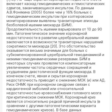
включает каскад гемодинамических и гемостатических
сдвигов, заканчивающихся инсультом. По данным
А.В.Фонякина (2005) более чем у 16% больных с
гемодинамическим инсультом при холтеровском
мониторировании выявлены транзиторные эпизоды
безболевой ишемии миокарда (БИМ).
Продолжительность ишемии варьировала от 10 до 90
мин. Патогенетическое значение коронарной
недостаточности в развитии церебральной ишемии
заключается в возможности транзиторных нарушений
сократимости миокарда [20]. Это обстоятельство
оказывается весьма значимым для больных с
субкомпенсированной церебральной гемодинамикой и
низкими гемодинамическими резервами. БИМ в
некоторых случаях проявляется компенсаторным
увеличением частоты сердечных сокращений и
ухудшением диастолической функции миокарда. В
конечном счете, явная и скрытая коронарная
недостаточность приводит к снижению МОК (и) или АД.
Риск ОНМК при коронарном синдроме связан с
кардиогенной эмболией или относительной
недостаточностью кровоснабжения головного мозга
при критическом снижении МОК. Коронарный криз
является относительно редкой причиной инсульта (в
сравнении с другими патогенетическими варианта
гемодинамических кризов). В базе данных