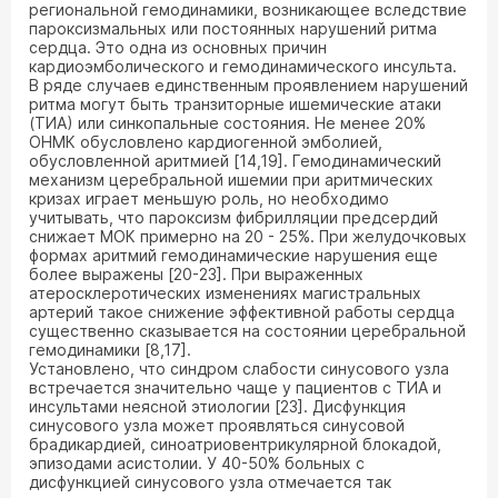
региональной гемодинамики, возникающее вследствие
пароксизмальных или постоянных нарушений ритма
сердца. Это одна из основных причин
кардиоэмболического и гемодинамического инсульта.
В ряде случаев единственным проявлением нарушений
ритма могут быть транзиторные ишемические атаки
(ТИА) или синкопальные состояния. Не менее 20%
ОНМК обусловлено кардиогенной эмболией,
обусловленной аритмией [14,19]. Гемодинамический
механизм церебральной ишемии при аритмических
кризах играет меньшую роль, но необходимо
учитывать, что пароксизм фибрилляции предсердий
снижает МОК примерно на 20 - 25%. При желудочковых
формах аритмий гемодинамические нарушения еще
более выражены [20-23]. При выраженных
атеросклеротических изменениях магистральных
артерий такое снижение эффективной работы сердца
существенно сказывается на состоянии церебральной
гемодинамики [8,17].
Установлено, что синдром слабости синусового узла
встречается значительно чаще у пациентов с ТИА и
инсультами неясной этиологии [23]. Дисфункция
синусового узла может проявляться синусовой
брадикардией, синоатриовентрикулярной блокадой,
эпизодами асистолии. У 40-50% больных с
дисфункцией синусового узла отмечается так