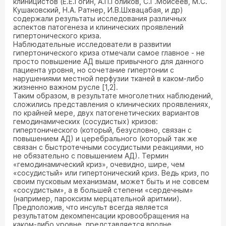
клиницистов (Е.Е.Гогин, А.П.Голиков, С.Г.Моисеев, М.С.
Кушаковский, Н.А. Ратнер, И.В.Шхвацабая, и др)
содержали результаты исследования различных
аспектов патогенеза и клинических проявлений
гипертонического криза.
Наблюдательные исследователи в развитии
гипертонического криза отмечали самое главное - не
просто повышение АД выше привычного для данного
пациента уровня, но сочетание гипертонии с
нарушениями местной перфузии тканей в каком-либо
жизненно важном русле [1,2].
Таким образом, в результате многолетних наблюдений,
сложились представления о клинических проявлениях,
по крайней мере, двух патогенетических вариантов
гемодинамических (сосудистых) кризов:
гипертонического (который, безусловно, связан с
повышением АД) и церебрального (который так же
связан с быстротечными сосудистыми реакциями, но
не обязательно с повышением АД). Термин
«гемодинамический криз», очевидно, шире, чем
«сосудистый» или гипертонический криз. Ведь криз, по
своим пусковым механизмам, может быть и не совсем
«сосудистым», а в большей степени «сердечным»
(например, пароксизм мерцательной аритмии).
Предположив, что инсульт всегда является
результатом декомпенсации кровообращения на
каком-либо уровне, представляется вполне