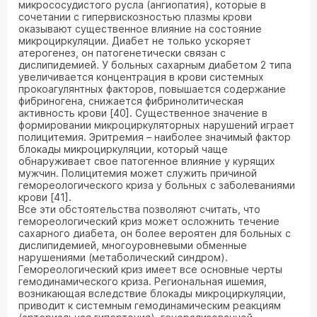
микрососудистого русла (ангиопатия), которые в
сочетании с гипервискозностью плазмы крови
оказывают существенное влияние на состояние
микроциркуляции. Диабет не только ускоряет
атерогенез, он патогенетически связан с
дислипидемией. У больных сахарным диабетом 2 типа
увеличивается концентрация в крови системных
прокоагулянтных факторов, повышается содержание
фибриногена, снижается фибринолитическая
активность крови [40]. Существенное значение в
формировании микроциркуляторных нарушений играет
полицитемия. Эритремия – наиболее значимый фактор
блокады микроциркуляции, который чаще
обнаруживает свое патогенное влияние у курящих
мужчин. Полицитемия может служить причиной
гемореологического криза у больных с заболеваниями
крови [41].
Все эти обстоятельства позволяют считать, что
гемореологический криз может осложнить течение
сахарного диабета, он более вероятен для больных с
дислипидемией, многоуровневыми обменные
нарушениями (метаболический синдром).
Гемореологический криз имеет все основные черты
гемодинамического криза. Региональная ишемия,
возникающая вследствие блокады микроциркуляции,
приводит к системным гемодинамическим реакциям