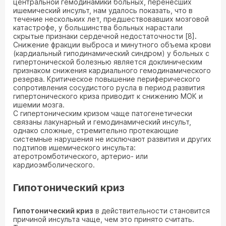
центральной гемодинамики больных, перенесших
ишемический инсульт, нам удалось показать, что в
течение нескольких лет, предшествовавших мозговой
катастрофе, у большинства больных нарастали
скрытые признаки сердечной недостаточности [8]
.
Снижение фракции выброса и минутного объема крови
(кардиальный гиподинамический синдром) у больных с
гипертонической болезнью является доклиническим
признаком снижения кардиального гемодинамического
резерва. Критическое повышение периферического
сопротивления сосудистого русла в период развития
гипертонического криза приводит к снижению МОК и
ишемии мозга.
С гипертоническим кризом чаще патогенетически
связаны лакунарный и гемодинамический инсульт,
однако сложные, стремительно протекающие
системные нарушения не исключают развития и других
подтипов ишемического инсульта:
атеротромботического, артерио- или
кардиоэмболического.
Гипотонический криз
Гипотонический криз
в действительности становится
причиной инсульта чаще, чем это принято считать.