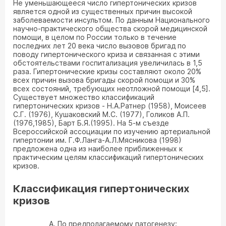
Не уменьшающееся число гипертонических кризов
является одной из существенных причин высокой
заболеваемости инсультом. По данным Национального
научно-практического общества скорой медицинской
помощи, в целом по России только в течение
последних лет 20 века число вызовов бригад по
поводу гипертонического криза и связанная с этими
обстоятельствами госпитализация увеличилась в 1,5
раза. Гипертонические кризы составляют около 20%
всех причин вызова бригады скорой помощи и 30%
всех состояний, требующих неотложной помощи [4,5].
Существует множество классификаций
гипертонических кризов - Н.А.Ратнер (1958), Моисеев
С.Г. (1976), Кушаковский М.С. (1977), Голиков А.П.
(1976,1985), Барт Б.Я.(1995). На 5-м съезде
Всероссийской ассоциации по изучению артериальной
гипертонии им. Г.Ф.Ланга-А.Л.Мясникова (1998)
предложена одна из наиболее приближенных к
практическим целям классификаций гипертонических
кризов.
Классификация гипертонических
кризов
А. По предполагаемому патогенезу: