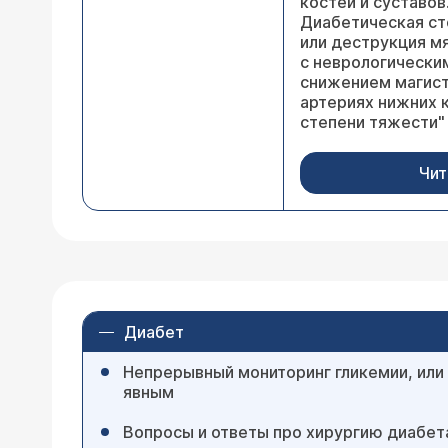
костей и суставо
Диабетическая сто
или деструкция мя
с неврологически
снижением магист
артериях нижних 
степени тяжести"
Чит
Диабет
Непрерывный мониторинг гликемии, или
явным
Вопросы и ответы про хирургию диабет