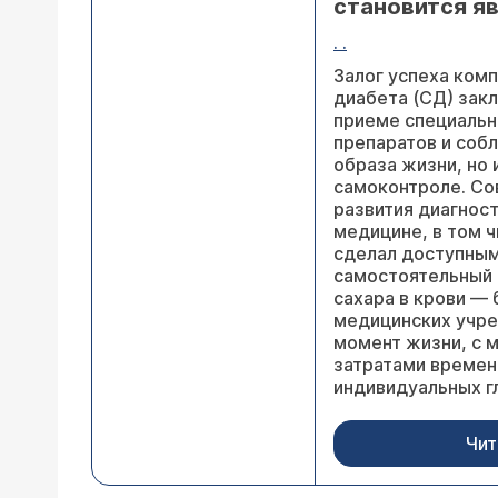
становится я
. .
Залог успеха ком
диабета (СД) закл
приеме специаль
препаратов и соб
образа жизни, но 
самоконтроле. Со
развития диагнос
медицине, в том ч
сделал доступным
самостоятельный
сахара в крови — 
медицинских учре
момент жизни, с 
затратами времен
индивидуальных г
Чит