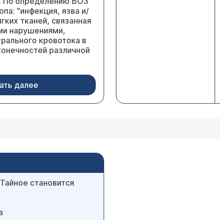
в. По определению ВОЗ
па: "инфекция, язва и/
гких тканей, связанная
ми нарушениями,
рального кровотока в
конечностей различной
ать далее
 Тайное становится
а