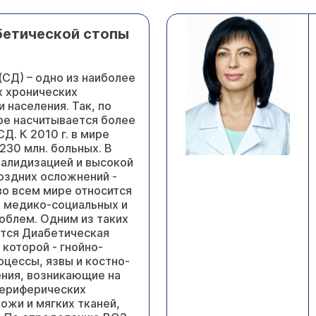
етической стопы
(СД) – одно из наиболее
 хронических
 населения. Так, по
ре насчитывается более
Д. К 2010 г. в мире
230 млн. больных. В
валидизацией и высокой
оздних осложнений -
во всем мире относится
х медико-социальных и
облем. Одним из таких
тся Диабетическая
 которой - гнойно-
оцессы, язвы и костно-
ния, возникающие на
периферических
кожи и мягких тканей,