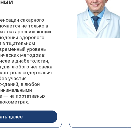
вным
пенсации сахарного
ючается не только в
ных сахароснижающих
людении здорового
и в тщательном
временный уровень
тических методов в
исле в диабетологии,
 для любого человека
 контроль содержания
без участия
ждений, в любой
минимальными
и — на портативных
люкометрах.
ать далее