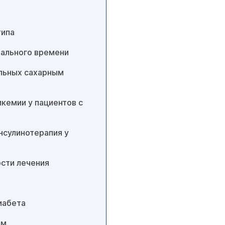
типа
еального времени
ольных сахарным
кемии у пациентов с
нсулинотерапия у
сти лечения
иабета
ом