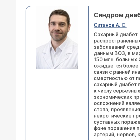
Синдром диаб
Ситанов А. С.
Сахарный диабет 
распространенных
заболеваний среди
данным ВОЗ, в ми
150 млн. больных С
ожидается более 
связи с ранней ин
смертностью от п
сахарный диабет 
к числу серьезны
экономических пр
осложнений являе
стопа, проявления
некротические пр
суставных пораже
фоне поражения 
артерий, нервов, 