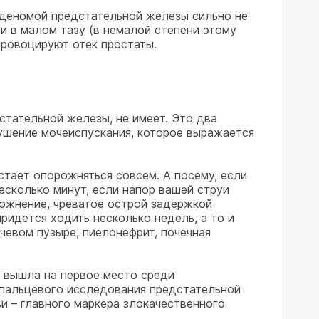
аденомой предстательной железы сильно не
ви в малом тазу (в немалой степени этому
провоцируют отек простаты.
стательной железы, не имеет. Это два
рушение мочеиспускания, которое выражается
стает опорожняться совсем. А посему, если
есколько минут, если напор вашей струи
сложнение, чреватое острой задержкой
ридется ходить несколько недель, а то и
чевом пузыре, пиелонефрит, почечная
 вышла на первое место среди
 пальцевого исследования предстательной
и – главного маркера злокачественного