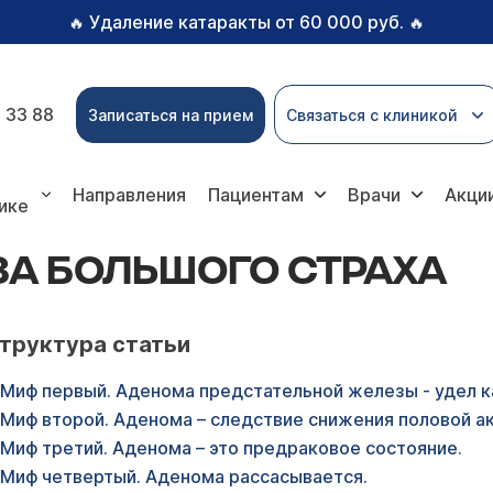
Удаление катаракты от 60 000 руб.
🔥
🔥
 33 88
Записаться на прием
Связаться с клиникой
 страха
Направления
Пациентам
Врачи
Акци
ике
А БОЛЬШОГО СТРАХА
труктура статьи
Миф первый. Аденома предстательной железы - удел 
Миф второй. Аденома – следствие снижения половой ак
Миф третий. Аденома – это предраковое состояние.
Миф четвертый. Аденома рассасывается.