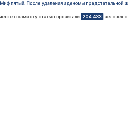
Миф пятый. После удаления аденомы предстательной 
месте с вами эту статью прочитали
204 433
человек с 