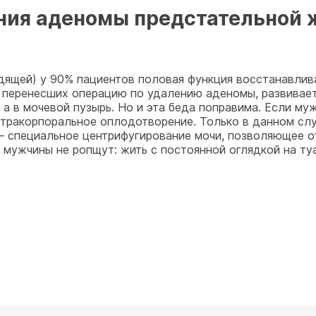
ния аденомы предстательной 
адящей) у 90% пациентов половая функция восстанавли
% перенесших операцию по удалению аденомы, развивает
 а в мочевой пузырь. Но и эта беда поправима. Если му
тракорпоральное оплодотворение. Только в данном слу
 специальное центрифугирование мочи, позволяющее от
о мужчины не ропщут: жить с постоянной оглядкой на ту