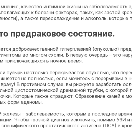
 мнению, качество интимной жизни на заболеваемость 
асполагающих к болезни факторах, таких, как застой кро
вности), а также переохлаждение и алкоголь, которые 
то предраковое состояние.
яется доброкачественной гиперплазией (опухолью) пред
 симптомы во многом схожи. В первую очередь – это на
ом приключающихся в ночное время.
ой пузырь настолько перекрывается опухолью, что пере
ожняется не полностью, если мочитесь с перерывами в н
 врачу! В противном случае, вы рискуете заработать о
льной цистостомической дренажной трубки, с которой п
почки. Которые также страдают. Образование камей в мо
ных форм аденомы.
й железы – заболеваемость, которым в последнее время
ляции. Чтобы грозный диагноз исключить, помимо УЗИ и
 специфического простатического антигена (ПСА) в кров