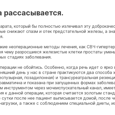
 рассасывается.
парата, который бы полностью излечивал эту доброкачес
рые снижают спазм и отек предстательной железы, а зна
я.
акие неоперационные методы лечения, как СВЧ-гипертер
аря чему разросшиеся железистые клетки простаты умен
ных стадиях заболевания.
 операции не обойтись. Особенно, когда речь идет о ярк
дняшний день у нас в стране практикуются два способа 
спузырная, позадилонная) и трансуреатральная резекци
равматична и показана при запущенных формах заболева
м инструментом через мочеиспускательный канал, имее
ния к данной операции, которая считается золотым стан
 сутки после нее пациент выписывается домой, после ч
 нагрузки, а также с соблюдением специальной диеты, 