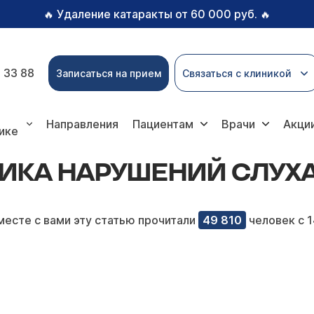
Удаление катаракты от 60 000 руб.
🔥
🔥
 33 88
Записаться на прием
Связаться с клиникой
й слуха у детей
Направления
Пациентам
Врачи
Акци
ике
ИКА НАРУШЕНИЙ СЛУХА
месте с вами эту статью прочитали
49 810
человек с 1