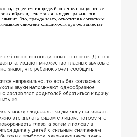
лению, существует определённое число пациентов с
ховых образов, недостаточных для правильного
 слышит. Это, прежде всего, относится к согласным
аксимальное снижение слышимости при большинстве
 всё больше интонационных оттенков. До тех
вая рта, издают множество гласных звуков с
но знают, что ребенок хочет сообщить.
тся неправильно, то есть без согласных
глухоты звуки напоминают однообразное
но заставляет родителей обратиться к врачу.
ить её.
же у новорожденного звуки могут вызывать
ужно это делать рядом с лицом, потому что
ворачивать глаза, а затем и голову в
ляться даже у детей с сильным снижением
и бытовых приборов, закрывающаяся дверь,