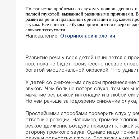
По статистке проблемы со слухом у новорожденных и д
полной глухотой, вызванной различными причинами. Е
развития речи и правильной ориентации в звуковом пр
звукам. Все согласные буквы произносятся в верхнеч
случаев тугоухости.
Направление:
Оториноларингология
Развитие речи у всех детей начинается с пр
пор, пока не будет произнесено первое слов
богатой эмоциональной окраской. Что удивит
У детей со сниженным слухом произнесение п
звуков. Чем больше потеря слуха, тем меньш
мычание без всякой интонации и в любой ситу
Но чем раньше заподозрено снижение слуха, 
Простейшими способами проверить слух у ре
ответные реакции. Например, громкий хлопок
резкое движение воздуха приводит к такой же
сторону громкого звука. Однако надо понима
слуха и полностью глухих. Это звуки низкой 