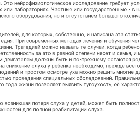
. Это нейрофизиологическое исследование требует усл
 или лабораториях. Частные или государственные - в на
ского оборудования, но и отсутствием большого количе
дителей, для которых, собственно, и написана эта стать
гедия. При современных методах лечения и обучения ч
изни. Трагедией можно назвать те случаи, когда ребено
етственность за это в равной степени несет и семья, и 
ым двигателем должны быть и по-прежнему остаются род
а снижение слуха у ребенка необходимо, прежде всего
юдений и простом осмотре уха можно решить многие диа
тью проведения специальных обследований. Правильна
 года жизни позволяет выявить тугоухость, её характе
 возникшая потеря слуха у детей, может быть полность
ожностей для полной реабилитации слуха.