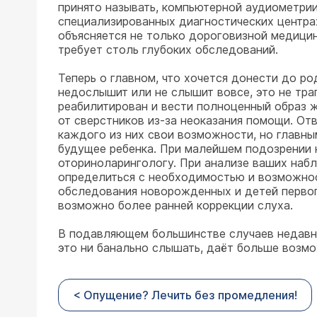
принято называть, компьютерной аудиометрии
специализированных диагностических центрах
объясняется не только дороговизной медицин
требует столь глубоких обследований.
Теперь о главном, что хочется донести до ро
недослышит или не слышит вовсе, это не тра
реабилитирован и вести полноценный образ ж
от сверстников из-за неоказания помощи. Отв
каждого из них свои возможности, но главн
будущее ребенка. При малейшем подозрении н
оториноларингологу. При анализе ваших набл
определиться с необходимостью и возможнос
обследования новорожденных и детей первого
возможно более ранней коррекции слуха.
В подавляющем большинстве случаев недавно
это ни банально слышать, даёт больше возм
< Опущение? Лечить без промедления!