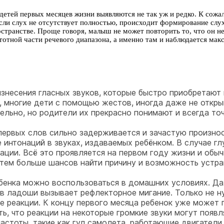
етей первых месяцев жизни выявляются не так уж и редко. К сожа
сли слух не отсутствует полностью, происходит формирование слу
остранстве. Проще говоря, малыш не может повторить то, что он не
астотной части речевого диапазона, а именно там и наблюдается м
оизнесения гласных звуков, которые быстро приобретают
о, многие дети с помощью жестов, иногда даже не откры
ельно, но родители их прекрасно понимают и всегда точ
ервых слов сильно задерживается и зачастую произноси
е интонаций в звуках, издаваемых ребёнком. В случае 
ации. Всё это проявляется на первом году жизни и обыч
тем больше шансов найти причину и возможность устран
бенка можно воспользоваться в домашних условиях. Да
 в ладоши вызывает рефлекторное мигание. Только не н
 реакции. К концу первого месяца ребенок уже может по
ть, что реакции на некоторые громкие звуки могут появ
частоты, такие как гул самолета, работающие двигател