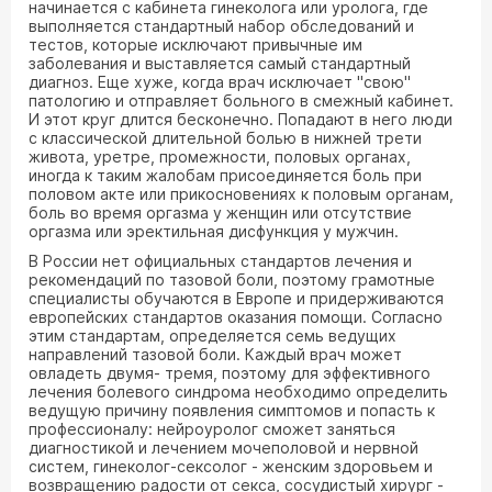
начинается с кабинета гинеколога или уролога, где
выполняется стандартный набор обследований и
тестов, которые исключают привычные им
заболевания и выставляется самый стандартный
диагноз. Еще хуже, когда врач исключает "свою"
патологию и отправляет больного в смежный кабинет.
И этот круг длится бесконечно. Попадают в него люди
с классической длительной болью в нижней трети
живота, уретре, промежности, половых органах,
иногда к таким жалобам присоединяется боль при
половом акте или прикосновениях к половым органам,
боль во время оргазма у женщин или отсутствие
оргазма или эректильная дисфункция у мужчин.
В России нет официальных стандартов лечения и
рекомендаций по тазовой боли, поэтому грамотные
специалисты обучаются в Европе и придерживаются
европейских стандартов оказания помощи. Согласно
этим стандартам, определяется семь ведущих
направлений тазовой боли. Каждый врач может
овладеть двумя- тремя, поэтому для эффективного
лечения болевого синдрома необходимо определить
ведущую причину появления симптомов и попасть к
профессионалу: нейроуролог сможет заняться
диагностикой и лечением мочеполовой и нервной
систем, гинеколог-сексолог - женским здоровьем и
возвращению радости от секса, сосудистый хирург -