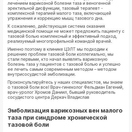
лечением варикозной болезни таза и веногенной
эректильной дисфункции, тазовый терапевт -
комплексной терапией малого таза, включающей
упражнения и коррекцию мышц тазового дна.
К сожалению, действующая система оказания
медицинской помощи не может предложить пациенту с
тазовой болью комплексный и эффективный подход,
реализуемый многопрофильной командой врачей.
Именно поэтому в клинике ЦЭЛТ мы подходим к
решению проблем тазовой боли коллегиально, мы
стали первыми, кто начал выявлять варикозную
болезнь таза у пациентов с тазовой болью и успешно
ее лечить самым современным методом – методом
внутрисосудистой эмболизации.
Проконсультируйтесь у наших специалистов, мы знаем
о тазовой боли все! Врач-гинеколог Фельдман Евгений,
врач-уролог Хромов Даниил, бывший руководитель
сосудистого центра Деркач Владислав
Эмболизация варикозных вен малого
таза при синдроме хронической
тазовой боли