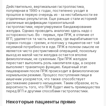
Действительно, вертикальная гастропластика,
популярная в 1990-х годах, постепенно уходит в
прошлое в первую очередь из - за нестабильности ее
отдаленных результатов. Еще раньше стали историей
различные модификации горизонтальной
гастропластики, нерегулируемое бандажирование
желудка. Однако проводить аналогию здесь надо с
осторожностью. Во - первых, при ПРЖ, в отличие от
ВГП, удаляется та часть желудка, где вырабатывается
гормон голода – грелин, и поэтому у пациентов нет той
неуемной потребности в еде. ПРЖ в полном смысле не
является чисто рестриктивной операцией, поскольку
выход из малой части желудка остается вполне
физиологичным, не суженным. При ПРЖ желудок
перестает выполнять роль накопителя еды, а скорее
выполняет транзитную функцию. Кишечный этап
пищеварения после ПРЖ происходит в физиологически
нормальном режиме. Процесс поступления пищи в
кишечник ускоряется, что также способствует
достижению раннего насыщения. Таким образом, есть
вероятность того, что ПРЖ будет иметь преимущества
перед ВГП и другими способами гастропластики.
Некоторые пациенты прямо