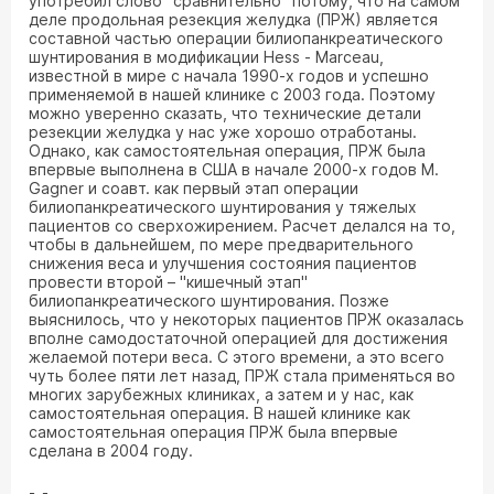
употребил слово "сравнительно" потому, что на самом
деле продольная резекция желудка (ПРЖ) является
составной частью операции билиопанкреатического
шунтирования в модификации Hess - Marceau,
известной в мире с начала 1990-х годов и успешно
применяемой в нашей клинике с 2003 года. Поэтому
можно уверенно сказать, что технические детали
резекции желудка у нас уже хорошо отработаны.
Однако, как самостоятельная операция, ПРЖ была
впервые выполнена в США в начале 2000-х годов M.
Gagner и соавт. как первый этап операции
билиопанкреатического шунтирования у тяжелых
пациентов со сверхожирением. Расчет делался на то,
чтобы в дальнейшем, по мере предварительного
снижения веса и улучшения состояния пациентов
провести второй – "кишечный этап"
билиопанкреатического шунтирования. Позже
выяснилось, что у некоторых пациентов ПРЖ оказалась
вполне самодостаточной операцией для достижения
желаемой потери веса. С этого времени, а это всего
чуть более пяти лет назад, ПРЖ стала применяться во
многих зарубежных клиниках, а затем и у нас, как
самостоятельная операция. В нашей клинике как
самостоятельная операция ПРЖ была впервые
сделана в 2004 году.