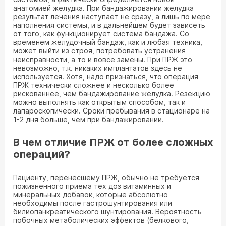
анатомией желудка. При бандажировании желудка
результат лечения наступает не сразу, а лишь по мере
наполнения системы, и в дальнейшем будет зависеть
от того, как функционирует система бандажа. Со
временем желудочный бандаж, как и любая техника,
может выйти из строя, потребовать устранения
неисправности, а то и вовсе замены. При ПРЖ это
невозможно, т.к. никаких имплантатов здесь не
используется. Хотя, надо признаться, что операция
ПРЖ технически сложнее и несколько более
рискованнее, чем бандажирование желудка. Резекцию
можно выполнять как открытым способом, так и
лапароскопически. Сроки пребывания в стационаре на
1-2 дня больше, чем при бандажировании.
В чем отличие ПРЖ от более сложных
операций?
Пациенту, перенесшему ПРЖ, обычно не требуется
пожизненного приема тех доз витаминных и
минеральных добавок, которые абсолютно
необходимы после гастрошунтирования или
билиопанкреатического шунтирования. Вероятность
побочных метаболических эффектов (белкового,