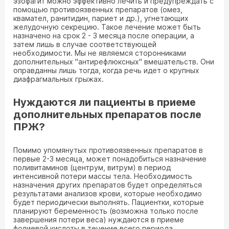
эзофагит можно эффективно лечить и предупреждать с
помощью противоязвенных препаратов (омез,
квамател, ранитидин, париет и др.), угнетающих
желудочную секрецию. Такое лечение может быть
назначено на срок 2 - 3 месяца после операции, а
затем лишь в случае соответствующей
необходимости. Мы не являемся сторонниками
дополнительных "антирефлюксных" вмешательств. Они
оправданны лишь тогда, когда речь идет о крупных
диафрагмальных грыжах.
Нуждаются ли пациенты в приеме
дополнительных препаратов после
ПРЖ?
Помимо упомянутых противоязвенных препаратов в
первые 2-3 месяца, может понадобиться назначение
поливитаминов (центрум, витрум) в период
интенсивной потери массы тела. Необходимость
назначения других препаратов будет определяться
результатами анализов крови, которые необходимо
будет периодически выполнять. Пациентки, которые
планируют беременность (возможна только после
завершения потери веса) нуждаются в приеме
фолиевой кислоты в течение всего периода