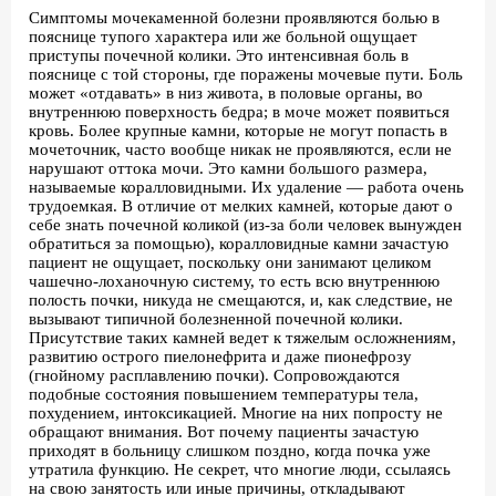
Симптомы мочекаменной болезни проявляются болью в
пояснице тупого характера или же больной ощущает
приступы почечной колики. Это интенсивная боль в
пояснице с той стороны, где поражены мочевые пути. Боль
может «отдавать» в низ живота, в половые органы, во
внутреннюю поверхность бедра; в моче может появиться
кровь. Более крупные камни, которые не могут попасть в
мочеточник, часто вообще никак не проявляются, если не
нарушают оттока мочи. Это камни большого размера,
называемые коралловидными. Их удаление — работа очень
трудоемкая. В отличие от мелких камней, которые дают о
себе знать почечной коликой (из-за боли человек вынужден
обратиться за помощью), коралловидные камни зачастую
пациент не ощущает, поскольку они занимают целиком
чашечно-лоханочную систему, то есть всю внутреннюю
полость почки, никуда не смещаются, и, как следствие, не
вызывают типичной болезненной почечной колики.
Присутствие таких камней ведет к тяжелым осложнениям,
развитию острого пиелонефрита и даже пионефрозу
(гнойному расплавлению почки). Сопровождаются
подобные состояния повышением температуры тела,
похудением, интоксикацией. Многие на них попросту не
обращают внимания. Вот почему пациенты зачастую
приходят в больницу слишком поздно, когда почка уже
утратила функцию. Не секрет, что многие люди, ссылаясь
на свою занятость или иные причины, откладывают