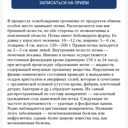
ЗАПИСАТЬСЯ НА ПРИЕМ
В процессах освобождения организма от продуктов обмена
особое место занимают почки. Располагаются они вне
брюшной полости, по обе стороны от позвоночника в
поясничной области. Почка имеет бобовидную форму. Ее
длина у взрослого человека: 10—12 см, ширина: 5—6 см,
толщина: 4 см, масса: 120—200 г. Правая почка находится
на 2—3 см ниже левой. Внутренняя полость почки —
почечная лоханка. Именно в почках осуществляется
постоянная фильтрация крови (примерно 150 л за 24 часа),
при которой происходит образование мочи — жидкости,
содержащей ненужные организму вещества. Нарушения ее
физико-химического состояния приводят к выпадению в
осадок кристаллов и аморфных солей, которые в сочетании
с органической основой (сгусток крови, фибрин, клеточный
детрит, бактерии и др.) образуют камни. Их самый
распространенный по составу конкремент — оксалатный
(кальциевая соль щавелевой кислоты). Следующие по
частоте встречаемости — уратные и фосфатные камни.
Редко наблюдаются цистиновые конкременты. Название
этого заболевания — почечнокаменная болезнь или
нефролитиаз, однако более широко известна она, как
мочекаменная болезнь.