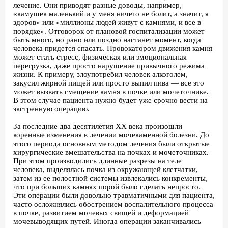
лечение. Они приводят разные доводы, например,
«камушек маленький и у меня ничего не болит, а значит, я
здоров» или «миллионы людей живут с камнями, и все в
порядке». Отговорок от плановой госпитализации может
быть много, но рано или поздно настанет момент, когда
человека придется спасать. Провокатором движения камня
может стать стресс, физическая или эмоциональная
перегрузка, даже просто нарушение привычного режима
жизни. К примеру, злоупотребил человек алкоголем,
закусил жирной пищей или просто выпил пива — все это
может вызвать смещение камня в почке или мочеточнике.
В этом случае пациента нужно будет уже срочно вести на
экстренную операцию.
За последние два десятилетия ХХ века произошли
коренные изменения в лечении мочекаменной болезни. До
этого периода основным методом лечения были открытые
хирургические вмешательства на почках и мочеточниках.
При этом производились длинные разрезы на теле
человека, выделялась почка из окружающей клетчатки,
затем из ее полостной системы извлекались конкременты,
что при больших камнях порой было сделать непросто.
Эти операции были довольно травматичными для пациента,
часто осложнялись обострением воспалительного процесса
в почке, развитием мочевых свищей и деформацией
мочевыводящих путей. Иногда операции заканчивались