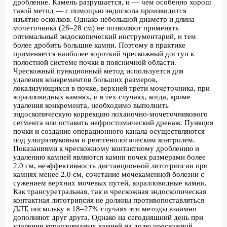
дробление. Камень разрушается, и — чем особенно хорош
такой метод — с помощью эндоскопа производится
изъятие осколков. Однако небольшой диаметр и длина
мочеточника (26–28 см) не позволяют применять
оптимальный эндоскопический инструментарий, и тем
более дробить большие камни. Поэтому в практике
применяется наиболее короткий чрескожный доступ к
полостной системе почки в поясничной области.
Чрескожный пункционный метод используется для
удаления конкрементов больших размеров,
локализующихся в почке, верхней трети мочеточника, при
коралловидных камнях, и в тех случаях, когда, кроме
удаления конкремента, необходимо выполнить
эндоскопическую коррекцию лоханочно-мочеточникового
сегмента или оставить нефростомический дренаж. Пункция
почки и создание операционного канала осуществляются
под ультразвуковым и рентгенологическим контролем.
Показаниями к чрескожному контактному дроблению и
удалению камней являются камни почек размерами более
2.0 см, неэффективность дистанционной литотрипсии при
камнях менее 2.0 см, сочетание мочекаменной болезни с
сужением верхних мочевых путей, коралловидные камни.
Как трансуретральная, так и чрескожная эндоскопическая
контактная литотрипсия не должны противопоставляться
ДЛТ, поскольку в 18–27% случаях эти методы взаимно
дополняют друг друга. Однако на сегодняшний день при
удалении коралловидных камней на долю чрескожной