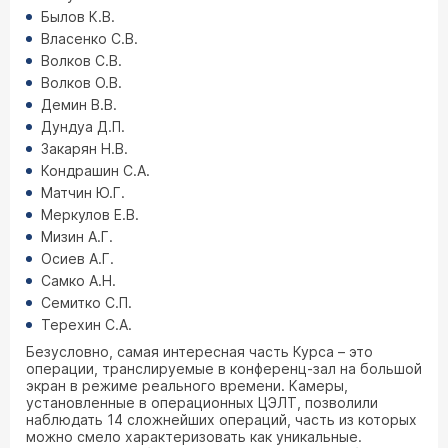
Былов К.В.
Власенко С.В.
Волков С.В.
Волков О.В.
Демин В.В.
Дундуа Д.П.
Закарян Н.В.
Кондрашин С.А.
Матчин Ю.Г.
Меркулов Е.В.
Мизин А.Г.
Осиев А.Г.
Самко А.Н.
Семитко С.П.
Терехин С.А.
Безусловно, самая интересная часть Курса – это
операции, транслируемые в конференц-зал на большой
экран в режиме реального времени. Камеры,
установленные в операционных ЦЭЛТ, позволили
наблюдать 14 сложнейших операций, часть из которых
можно смело характеризовать как уникальные.