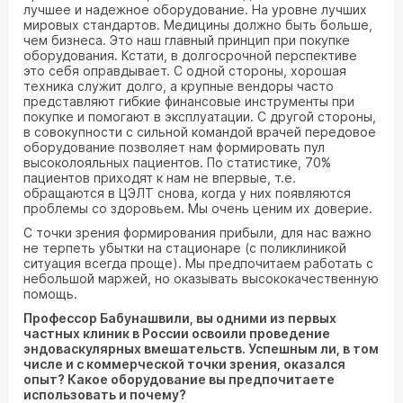
лучшее и надежное оборудование. На уровне лучших
мировых стандартов. Медицины должно быть больше,
чем бизнеса. Это наш главный принцип при покупке
оборудования. Кстати, в долгосрочной перспективе
это себя оправдывает. С одной стороны, хорошая
техника служит долго, а крупные вендоры часто
представляют гибкие финансовые инструменты при
покупке и помогают в эксплуатации. С другой стороны,
в совокупности с сильной командой врачей передовое
оборудование позволяет нам формировать пул
высоколояльных пациентов. По статистике, 70%
пациентов приходят к нам не впервые, т.е.
обращаются в ЦЭЛТ снова, когда у них появляются
проблемы со здоровьем. Мы очень ценим их доверие.
C точки зрения формирования прибыли, для нас важно
не терпеть убытки на стационаре (с поликлиникой
ситуация всегда проще). Мы предпочитаем работать с
небольшой маржей, но оказывать высококачественную
помощь.
Профессор Бабунашвили, вы одними из первых
частных клиник в России освоили проведение
эндоваскулярных вмешательств. Успешным ли, в том
числе и с коммерческой точки зрения, оказался
опыт? Какое оборудование вы предпочитаете
использовать и почему?