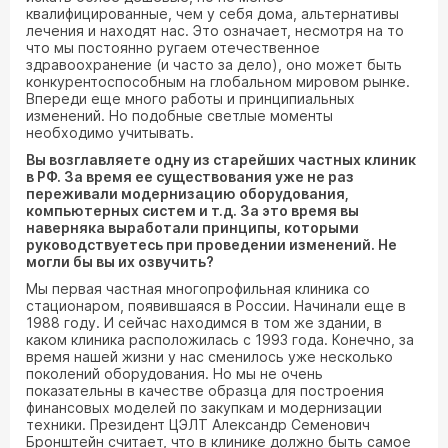
квалифицированные, чем у себя дома, альтернативы
лечения и находят нас. Это означает, несмотря на то
что мы постоянно ругаем отечественное
здравоохранение (и часто за дело), оно может быть
конкурентоспособным на глобальном мировом рынке.
Впереди еще много работы и принципиальных
изменений. Но подобные светлые моменты
необходимо учитывать.
Вы возглавляете одну из старейших частных клиник
в РФ. За время ее существования уже не раз
переживали модернизацию оборудования,
компьютерных систем и т.д. За это время вы
наверняка выработали принципы, которыми
руководствуетесь при проведении изменений. Не
могли бы вы их озвучить?
Мы первая частная многопрофильная клиника со
стационаром, появившаяся в России. Начинали еще в
1988 году. И сейчас находимся в том же здании, в
каком клиника расположилась с 1993 года. Конечно, за
время нашей жизни у нас сменилось уже несколько
поколений оборудования. Но мы не очень
показательны в качестве образца для построения
финансовых моделей по закупкам и модернизации
техники. Президент ЦЭЛТ Александр Семенович
Бронштейн считает, что в клинике должно быть самое