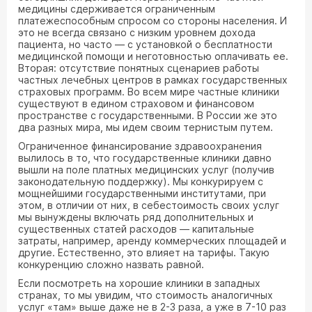
медицины сдерживается ограниченным
платежеспособным спросом со стороны населения. И
это не всегда связано с низким уровнем дохода
пациента, но часто — с установкой о бесплатности
медицинской помощи и неготовностью оплачивать ее.
Вторая: отсутствие понятных сценариев работы
частных лечебных центров в рамках государственных
страховых программ. Во всем мире частные клиники
существуют в едином страховом и финансовом
пространстве с государственными. В России же это
два разных мира, мы идем своим тернистым путем.
Ограниченное финансирование здравоохранения
вылилось в то, что государственные клиники давно
вышли на поле платных медицинских услуг (получив
законодательную поддержку). Мы конкурируем с
мощнейшими государственными институтами, при
этом, в отличии от них, в себестоимость своих услуг
мы вынуждены включать ряд дополнительных и
существенных статей расходов — капитальные
затраты, например, аренду коммерческих площадей и
другие. Естественно, это влияет на тарифы. Такую
конкуренцию сложно назвать равной.
Если посмотреть на хорошие клиники в западных
странах, то мы увидим, что стоимость аналогичных
услуг «там» выше даже не в 2-3 раза, а уже в 7-10 раз