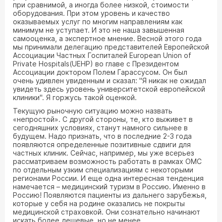
при сравнимой, а иногда более низкой, стоимости
оборудования. При этом уровень и качество
оказываемых услуг по многим направлениям как
минимум не уступает. И это не наша завышенная
самооценка, а экспертное мнение. Весной этого года
мы принимали делегацию представителей Европейской
Ассоциации Частных Госпиталей European Union of
Private Hospitals(UEHP) во главе с Президентом
Ассоциации доктором Полем Гарассусом. Он был
очень удивлен увиденным и сказал: "Я никак не ожидал
увидеть здесь уровень университетской европейской
клиники". Я горжусь такой оценкой.
Текущую рыночную ситуацию можно назвать
«непростой». С другой стороны, те, кто выживет в
сегодняшних условиях, станут намного сильнее в
будущем. Надо признать, что в последние 2-3 года
появляются определенные позитивные сдвиги для
частных клиник. Сейчас, например, мы уже всерьез
рассматриваем возможность работать в рамках ОМС
по отдельным узким специализациям с некоторыми
регионами России. И еще одна интересная тенденция
намечается – медицинский туризм в Россию. Именно в
Россию! Появляются пациенты из дальнего зарубежья,
которые у себя на родине оказались не покрыты
медицинской страховкой. Они сознательно начинают
искать более дешевые, но не менее