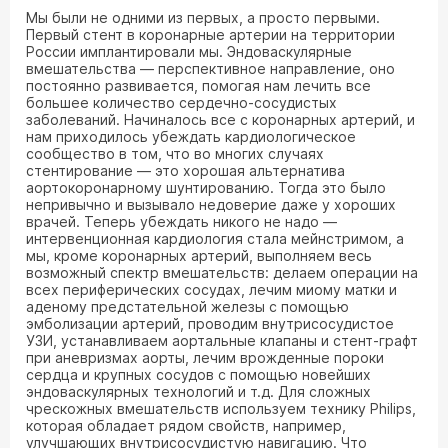
Мы были не одними из первых, а просто первыми.
Первый стент в коронарные артерии на территории
России имплантировали мы. Эндоваскулярные
вмешательства — перспективное направление, оно
постоянно развивается, помогая нам лечить все
большее количество сердечно-сосудистых
заболеваний. Начиналось все с коронарных артерий, и
нам приходилось убеждать кардиологическое
сообщество в том, что во многих случаях
стентирование — это хорошая альтернатива
аортокоронарному шунтированию. Тогда это было
непривычно и вызывало недоверие даже у хороших
врачей. Теперь убеждать никого не надо —
интервенционная кардиология стала мейнстримом, а
мы, кроме коронарных артерий, выполняем весь
возможный спектр вмешательств: делаем операции на
всех периферических сосудах, лечим миому матки и
аденому предстательной железы с помощью
эмболизации артерий, проводим внутрисосудистое
УЗИ, устанавливаем аортальные клапаны и стент-графт
при аневризмах аорты, лечим врожденные пороки
сердца и крупных сосудов с помощью новейших
эндоваскулярных технологий и т.д. Для сложных
чрескожных вмешательств используем технику Philips,
которая обладает рядом свойств, например,
улучшающих внутрисосудистую навигацию. Что