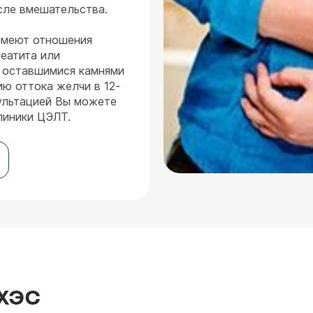
сле вмешательства.
имеют отношения
еатита или
 оставшимися камнями
ию оттока желчи в 12-
ультацией Вы можете
линики ЦЭЛТ.
ХЭС