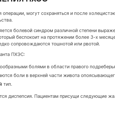
 операции, могут сохраняться и после холецистэ
ьства.
ется болевой синдром различной степени выражен
который беспокоит на протяжении более 3-х месяц
ередко сопровождаются тошнотой или рвотой.
анта ПХЭС:
пообразными болями в области правого подреберья
чаются боли в верхней части живота опоясывающег
й
тип.
ется диспепсия. Пациентам присущи следующие жа