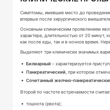
Симптомы, имевшие место до проведения
впервые после хирургического вмешател
Основным клиническим проявлением явля
характера, длительностью от 20 минут, 
как после еды, так и в ночное время. Н
Выделяют три клинически значимых вари
Билиарный
– характеризуется присту
Панкреатический
, при котором отме
Сочетанный желчно-панкреатически
Второй по частоте встречаемости счита
тошнота (рвота);