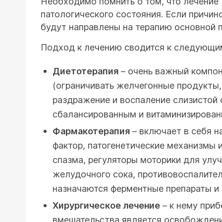
Необходимо помнить о том, что лечение
патологического состояния. Если причин
будут направлены на терапию основной п
Подход к лечению сводится к следующим
Диетотерапия
– очень важный компо
(ограничивать желчегонные продукты,
раздражение и воспаление слизистой о
сбалансированным и витаминизирован
Фармакотерапия
– включает в себя н
фактор, патогенетические механизмы и
спазма, регуляторы моторики для улу
желудочного сока, противовоспалител
назначаются ферментные препараты и
Хирургическое лечение
– к нему при
вмешательства является освобождение