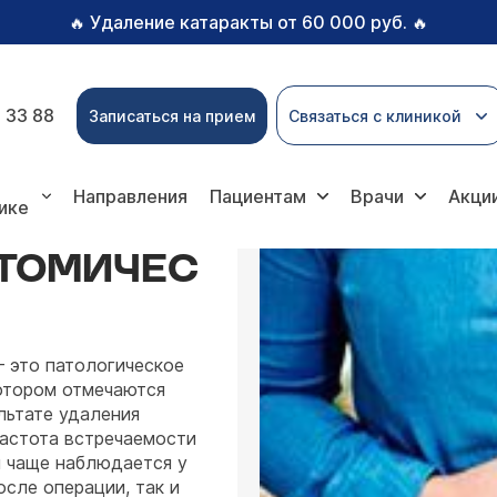
Удаление катаракты от 60 000 руб.
🔥
🔥
 33 88
Записаться на прием
Связаться с клиникой
остхолецистэктомический синдром
Направления
Пациентам
Врачи
Акци
ике
ТОМИЧЕС
 это патологическое
котором отмечаются
льтате удаления
Частота встречаемости
и чаще наблюдается у
осле операции, так и