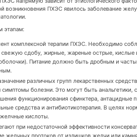
 ПХЭС напрямую зависит от этиологического факто
ой возникновения ПХЭС явилось заболевание желу
атологии.
 этапам:
нент комплексной терапии ПХЭС. Необходимо соб
 свежую сдобу, жирные, жареные острые, кислые 
болочки). Питание должно быть дробным и частым 
ным.
азначение различных групп лекарственных средст
 симптомы болезни. Это могут быть анальгетики, 
чшения функционирования сфинктера, антацидные
ьные средства и антибиотикотерапия. В целях но
 желчные кислоты.
бегают при недостаточной эффективности консерва
 желчных протоков от излишков желчи или камня