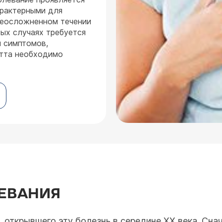
арактерными для
неосложненном течении
рых случаях требуется
и симптомов,
етта необходимо
ЕВАНИЯ
 открывшего эту болезнь в середине XX века. Сна