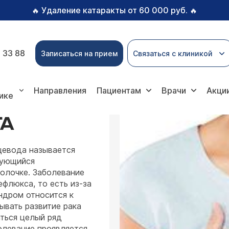
Удаление катаракты от 60 000 руб.
🔥
🔥
 33 88
Записаться на прием
Связаться с клиникой
ищевод Барретта
Направления
Пациентам
Врачи
Акци
ике
ТА
щевода называется
зующийся
олочке. Заболевание
ефлюкса, то есть из-за
ндром относится к
ывать развитие рака
ться целый ряд
олевание проявляется