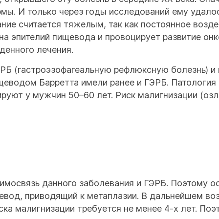
мы. И только через годы исследований ему удало
ание считается тяжелым, так как постоянное воз
 на эпителий пищевода и провоцирует развитие онк
денного лечения.
ЭРБ (гастроэзофагеальную рефлюксную болезнь) и 
щеводом Барретта имели ранее и ГЭРБ. Патология 
руют у мужчин 50–60 лет. Риск малигнизации (озл
имосвязь данного заболевания и ГЭРБ. Поэтому 
щевод, приводящий к метаплазии. В дальнейшем 
иска малигнизации требуется не менее 4-х лет. П