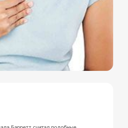
чала Барретт считал подобные