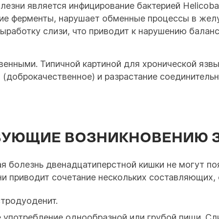
лезни является инфицирование бактерией Helicoba
ие ферменты, нарушает обменные процессы в жел
ыработку слизи, что приводит к нарушению баланс
енными. Типичной картиной для хронической язвы
 (доброкачественное) и разрастание соединительн
ВУЮЩИЕ ВОЗНИКНОВЕНИЮ 
ая болезнь двенадцатиперстной кишки не могут п
зни приводит сочетание нескольких составляющих,
стродуоденит.
 употребление однообразной или грубой пищи. Сл