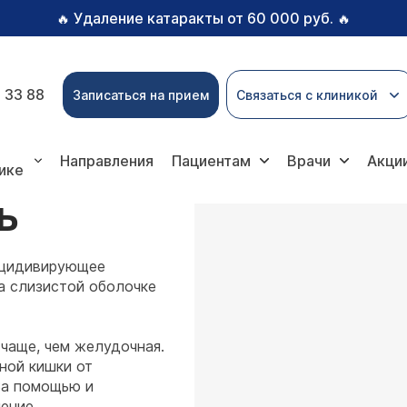
Удаление катаракты от 60 000 руб.
🔥
🔥
 33 88
Записаться на прием
Связаться с клиникой
звенная болезнь
Направления
Пациентам
Врачи
Акци
ике
Ь
ецидивирующее
на слизистой оболочке
чаще, чем желудочная.
ной кишки от
За помощью и
ление