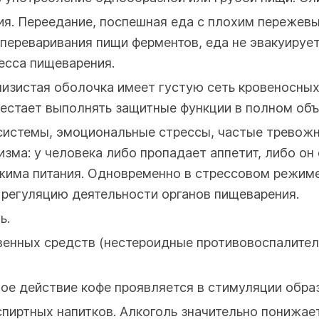
я. Переедание, поспешная еда с плохим пережевы
ереваривания пищи ферментов, еда не эвакуирует
есса пищеварения.
изистая оболочка имеет густую сеть кровеносных
ерестает выполнять защитные функции в полном объ
истемы, эмоциональные стрессы, частые тревожны
ма: у человека либо пропадает аппетит, либо он 
жима питания. Одновременно в стрессовом режиме
а регуляцию деятельности органов пищеварения.
ь.
венных средств (нестероидные противовоспалите
ое действие кофе проявляется в стимуляции обра
спиртных напитков. Алкоголь значительно понижа