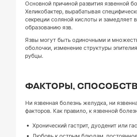
Основной причиной развития язвенной бо
Хеликобактер, вырабатывая специфическ
секреции соляной кислоты и замедляет в
образованию язв.
Язвы могут быть одиночными и множеств
оболочки, изменение структуры эпителия
рубцы.
ФАКТОРЫ, СПОСОБСТ
Ни язвенная болезнь желудка, ни язвенн
факторов. Как правило, к язвенной боле
Хронический гастрит, дуоденит или га
Любовь к острым блюдам, постоянное