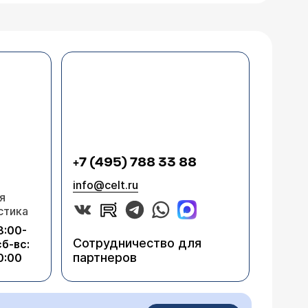
+7 (495) 788 33 88
info@celt.ru
я
стика
8:00-
Сотрудничество для
сб-вс:
партнеров
0:00