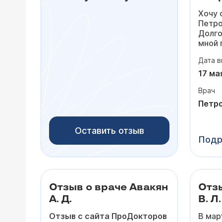
Хочу 
Петро
Долго
мной 
то по
Дата в
падал
посто
17 ма
сердц
Врач
лишни
потом
Петро
тольк
На пр
Оставить отзыв
очень
Подр
выслу
задав
внима
мои с
Вперв
Отзыв о враче Авакян
Отзы
почув
А. Д.
В. Л.
дейст
разоб
Отзыв с сайта ПроДокторов
В мар
прост