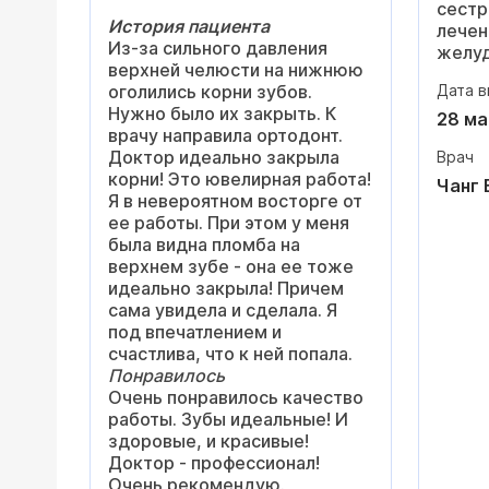
сестр
нибуд
История пациента
лечен
Из-за сильного давления
желуд
После
верхней челюсти на нижнюю
сопро
скорр
оголились корни зубов.
Дата в
этапа
подро
Нужно было их закрыть. К
докто
28 ма
зачем
врачу направила ортодонт.
Одним
неско
Доктор идеально закрыла
Врач
был В
намно
корни! Это ювелирная работа!
докто
Чанг 
давле
Я в невероятном восторге от
распо
просы
ее работы. При этом у меня
внима
сердц
была видна пломба на
всегд
верхнем зубе - она ее тоже
любые
Очень
идеально закрыла! Причем
с ним
врач.
сама увидела и сделала. Я
даже 
подго
под впечатлением и
диагн
отнош
счастлива, что к ней попала.
В его
Сейча
Понравилось
поряд
неё.
Очень понравилось качество
Викто
работы. Зубы идеальные! И
объяс
здоровые, и красивые!
сдела
Доктор - профессионал!
гисто
Очень рекомендую.