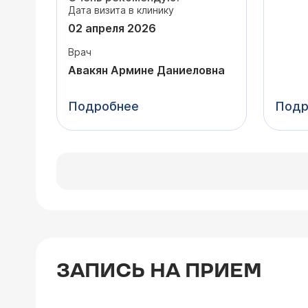
что в
Дата визита в клинику
подоб
иммун
02 апреля 2026
измен
Врач
Спаси
профе
Авакян Армине Даниеловна
благо
Понра
Подробнее
Подр
Поряд
внима
заинт
ЗАПИСЬ НА ПРИЕМ