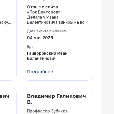
Отзыв с сайта
«ПроДокторов».
Делала у Ивана
ескую
Валентиновича виниры на всю
я
зону улыбки - результат
Дата визита в клинику
ие на
просто потрясающий! Я и не
думала, что виниры могут
04 мая 2026
25
выглядеть
настолько
Врач
естественно,
а не только
«как унитаз».
Гайворонский Иван
нию и
Цвет, форму и размер вы
Валентинович
сть
выбираете сами, а доктор
внимательно прислушивается
Подробнее
этапы
и предлагает оптимальные
 что
решения.
Теперь хожу и улыбаюсь
во
этому
все 28 :)
ть за
вич
Владимир Галикович
В.
,
Профессор Зубиков
се