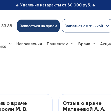
Удаление катаракты от 60 000 руб.
🔥
🔥
 33 88
Записаться на прием
Связаться с клиникой
Направления
Пациентам
Врачи
Акци
ике
ыв о враче
Отзыв о враче
осян М. В.
Матвеевой А. А.