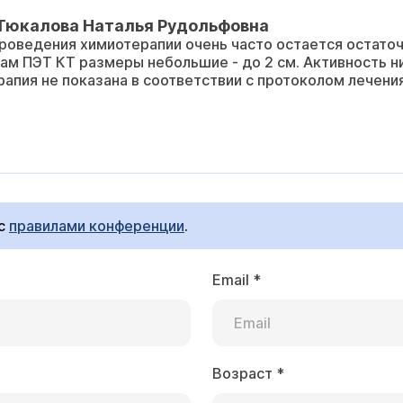
 Тюкалова Наталья Рудольфовна
роведения химиотерапии очень часто остается остаточ
там ПЭТ КТ размеры небольшие - до 2 см. Активность н
рапия не показана в соответствии с протоколом лечения
 с
правилами конференции
.
Email
*
Возраст
*