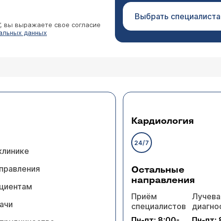
Выбрать специалиста
”, вы выражаете свое согласие
альных данных
Кардиология
24/7
клинике
правления
Остальные
направления
циентам
Приём
Лучева
ачи
специалистов
диагно
Пн-пт: 8:00-
Пн-пт: 