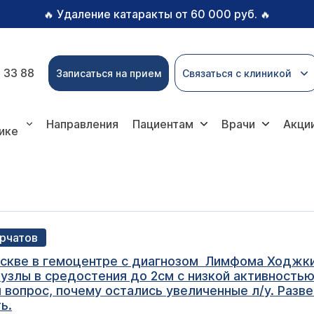
Удаление катаракты от 60 000 руб.
🔥
🔥
 33 88
Записаться на прием
Связаться с клиникой
Направления
Пациентам
Врачи
Акци
ике
урчатов
оскве в гемоцентре с диагнозом Лимфома Ходжки
злы в средостения до 2см с низкой активностью.
я вопрос, почему остались увеличенные л/у. Разв
ь.