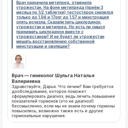
Врач назначила метипред, отменила
утрожестан. На фоне метипреда (приём 3
месяца по 1/2 таблетки) тестостерон снизился
только до 1.94 и 17опг до 1.57 и менструация
опять исчезла. Сказали пить циклодинон,
утрожестан и метипред. Но есть ли смысл
принимать циклодинон вместе с
утрожестаном? И не будет ли утрожестан
мешать восстановлению собственной
менструации и овуляции?
Врач — гинеколог Шульга Наталья
Валериевна
Здравствуйте, Дарья. Что лечим? Вам требуется
дообследование, которое поможет
сформулировать диагноз, ведь лечить повышение
показателей гормонов (это не диагноз!)
бессмысленно, если мы не знаем почему гормоны
повысились, возможно также есть и другие
гормональные нарушения.