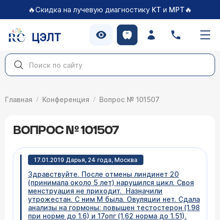
🔥Скидка на лучевую диагностику
и
🔥
КТ
МРТ
ЦЭЛТ
Главная
Конференция
Вопрос № 101507
ВОПРОС № 101507
17.01.2019 Дарья, 24 года, Москва
Здравствуйте. После отмены линдинет 20
(принимала около 5 лет) нарушился цикл. Своя
менструация не приходит. Назначили
утрожестан. С ним М была. Овуляции нет. Сдала
анализы на гормоны: повышен тестостерон (1.98
при норме до 1.6) и 17опг (1,62 норма до 1.51).