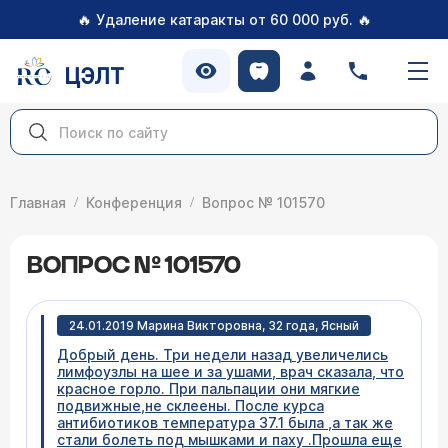
🔥
🔥
Удаление катаракты от 60 000 руб.
ЦЭЛТ
Главная
Конференция
Вопрос № 101570
ВОПРОС № 101570
24.01.2019 Марина Викторовна, 32 года, Ясный
Добрый день. Три недели назад увеличелись
лимфоузлы на шее и за ушами, врач сказала, что
красное горло. При пальпации они мягкие
подвижные,не склеены. После курса
антибиотиков температура 37.1 была ,а так же
стали болеть под мышками и паху .Прошла еще