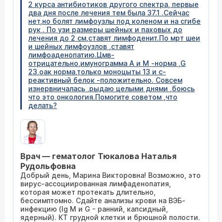
2 курса антибиотиков другого спектра, первые
два дня после лечения тем была 37.1 .Сейчас
нет,но болят лимфоузлы под коленом и на сгибе
рук . По узи размеры шейных и паховых до
лечения до 2 см,ставят лимфоденит.По мрт шеи
и шейных лимфоузлов ,ставят
лимфоаденопатию.Цмв-
отрицательно,имунограмма А и М -норма ,G
23,оак норма,только моноцыты 13 и с-
реактивный белок -положительно. Совсем
изнервничалась ,рыдаю целыми днями ,боюсь
что это онкология.Помогите советом ,что
делать?
Врач — гематолог Тюкалова Наталья
Рудольфовна
Добрый день, Марина Викторовна! Возможно, это
вирус-ассоциированная лимфаденопатия,
которая может протекать длительно,
бессимптомно. Сдайте анализы крови на ВЭБ-
инфекцию (Ig M и G - ранний, капсидный,
ядерный). КТ грудной клетки и брюшной полости.