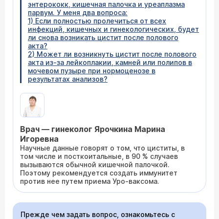
энтерококк, кишечная палочка и уреаплазма
парвум. У меня два вопроса:
1) Если полностью пролечиться от всех
инфекций, кишечных и гинекологических, будет
ли снова возникать цистит после полового
акта?
2) Может ли возникнуть цистит после полового
акта из-за лейкоплакии, камней или полипов в
мочевом пузыре при нормоценозе в
результатах анализов?
Врач — гинеколог Ярочкина Марина
Игоревна
Научные данные говорят о том, что циститы, в
том числе и посткоитальные, в 90 % случаев
вызываются обычной кишечной палочкой.
Поэтому рекомендуется создать иммунитет
против нее путем приема Уро-ваксома.
Прежде чем задать вопрос, ознакомьтесь с