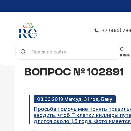
+7 (495) 788
Главная
Конференция
Вопрос № 102891
О
клин
ВОПРОС № 102891
08.03.2019 Магсуд, 31 год, Баку
Просьба помочь мне понять правиль
вводить, чтоб Т клетки киллеры пут
длится около 1,5 года. Фото имеется