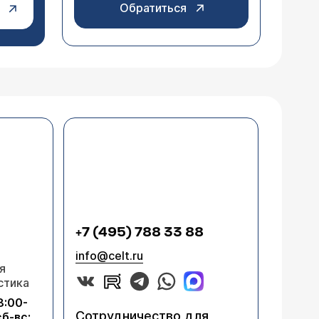
Обратиться
+7 (495) 788 33 88
info@celt.ru
я
стика
8:00-
Сотрудничество для
сб-вс: