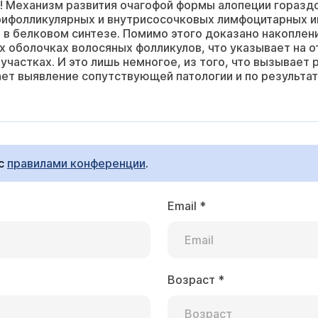
! Механизм развития очагофой формы алопеции горазд
ифолликулярных и внутрисосочковых лимфоцитарных ин
 в белковом синтезе. Помимо этого доказано накоплен
х оболочках волосяных фолликулов, что указывает на
участках. И это лишь немногое, из того, что вызывает 
ет выявление сопутствующей патологии и по результа
 с
правилами конференции
.
Email
*
Возраст
*