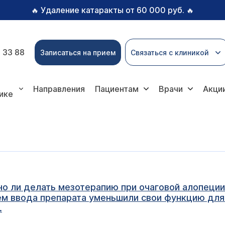
Удаление катаракты от 60 000 руб.
🔥
🔥
 33 88
Записаться на прием
Связаться с клиникой
Направления
Пациентам
Врачи
Акци
ике
но ли делать мезотерапию при очаговой алопеци
ем ввода препарата уменьшили свои функцию для 
.