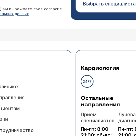
Выбрать специалиста
”, вы выражаете свое согласие
альных данных
Кардиология
24/7
клинике
правления
Остальные
направления
циентам
Приём
Лучева
ачи
специалистов
диагно
Пн-пт: 8:00-
Пн-пт: 
трудничество
21:00; сб-вс:
21:00; 