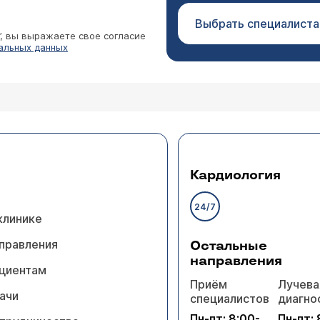
Выбрать специалиста
”, вы выражаете свое согласие
альных данных
Кардиология
24/7
клинике
правления
Остальные
направления
циентам
Приём
Лучева
ачи
специалистов
диагно
Пн-пт: 8:00-
Пн-пт: 