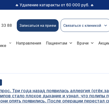
Удаление катаракты от 60 000 руб.
🔥
🔥
 33 88
Записаться на прием
Связаться с клиникой
Направления
Пациентам
Врачи
Акци
ике
прос. Три года назад появилась аллергия (отёк,з
липов стало плохое дыхание и узнал, что полипы п
 они опять появились. После операции перестал с