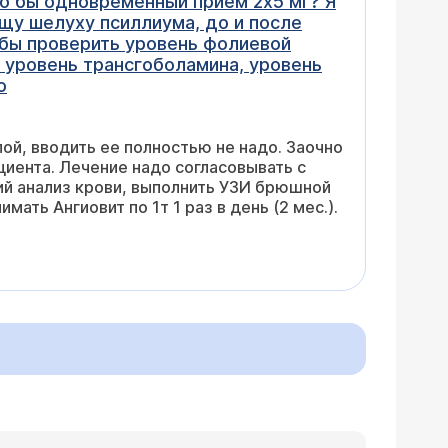
о бы одновременный прием 2х5 мг? Я
щу шелуху псиллиума, до и после
 бы проверить уровень фолиевой
 уровень трансгоболамина, уровень
о
й, вводить ее полностью не надо. Заочно
циента. Лечение надо согласовывать с
ий анализ крови, выполнить УЗИ брюшной
ать Ангиовит по 1т 1 раз в день (2 мес.).