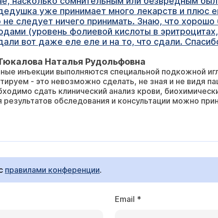
ае, насколько сомнительным или безвредным был
 дедушка уже принимает много лекарств и плюс е
 не следует ничего принимать. Знаю, что хорошо
одами (уровень фолиевой кислоты в эритроцитах,
сдали вот даже еле еле и на то, что сдали. Спасиб
 Тюкалова Наталья Рудольфовна
ые инъекции выполняются специальной подкожной игло
тируем - это невозможно сделать, не зная и не видя па
ходимо сдать клинический анализ крови, биохимическ
 результатов обследования и консультации можно приним
 с
правилами конференции
.
Email
*