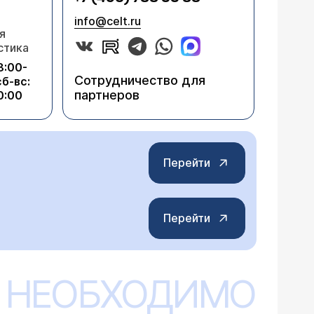
info@celt.ru
я
стика
8:00-
Сотрудничество для
сб-вс:
партнеров
0:00
Перейти
Перейти
 НЕОБХОДИМО