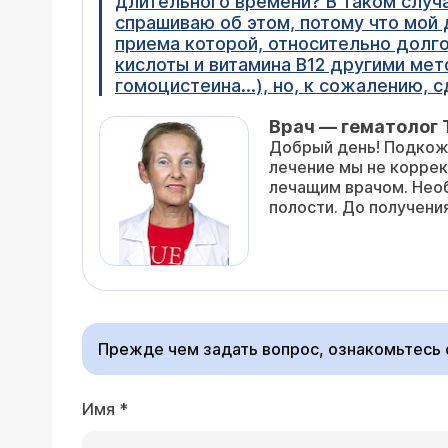
длительного времени? В таком случ
спрашиваю об этом, потому что мой
приема которой, относительно долго
кислоты и витамина B12 другими мет
гомоцистеина...), но, к сожалению, 
Врач — гематолог
Добрый день! Подкожн
лечение мы не коррек
лечащим врачом. Необ
полости. До получения
Прежде чем задать вопрос, ознакомьтесь
Имя
*