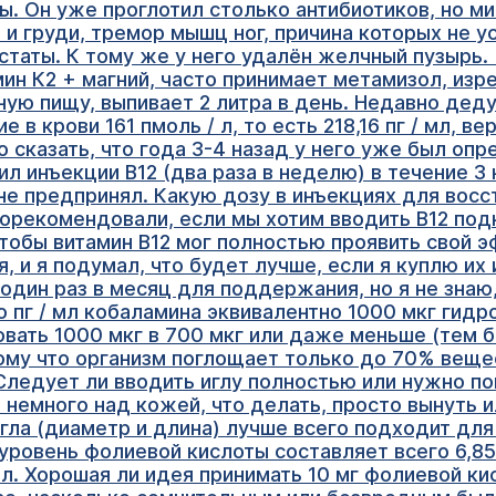
. Он уже проглотил столько антибиотиков, но м
е и груди, тремор мышц ног, причина которых не 
таты. К тому же у него удалён желчный пузырь. 
ин К2 + магний, часто принимает метамизол, изре
ную пищу, выпивает 2 литра в день. Недавно деду
 в крови 161 пмоль / л, то есть 218,16 пг / мл, в
сказать, что года 3-4 назад у него уже был опре
чил инъекции B12 (два раза в неделю) в течение 3
не предпринял. Какую дозу в инъекциях для восс
 порекомендовали, если мы хотим вводить B12 под
чтобы витамин B12 мог полностью проявить свой э
 и я подумал, что будет лучше, если я куплю их 
один раз в месяц для поддержания, но я не знаю,
 пг / мл кобаламина эквивалентно 1000 мкг гидр
вать 1000 мкг в 700 мкг или даже меньше (тем б
ому что организм поглощает только до 70% вещес
Следует ли вводить иглу полностью или нужно п
 немного над кожей, что делать, просто вынуть и
гла (диаметр и длина) лучше всего подходит дл
уровень фолиевой кислоты составляет всего 6,85 
 л. Хорошая ли идея принимать 10 мг фолиевой ки