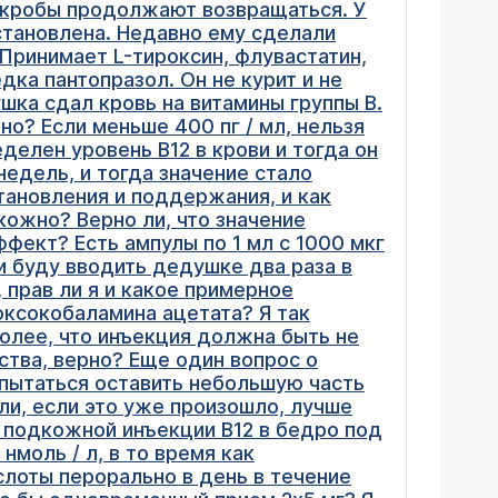
икробы продолжают возвращаться. У
установлена. Недавно ему сделали
Принимает L-тироксин, флувастатин,
дка пантопразол. Он не курит и не
шка сдал кровь на витамины группы В.
ерно? Если меньше 400 пг / мл, нельзя
делен уровень B12 в крови и тогда он
 недель, и тогда значение стало
тановления и поддержания, и как
кожно? Верно ли, что значение
ффект? Есть ампулы по 1 мл с 1000 мкг
и буду вводить дедушке два раза в
 прав ли я и какое примерное
оксокобаламина ацетата? Я так
олее, что инъекция должна быть не
тва, верно? Еще один вопрос о
опытаться оставить небольшую часть
ли, если это уже произошло, лучше
я подкожной инъекции B12 в бедро под
нмоль / л, в то время как
слоты перорально в день в течение