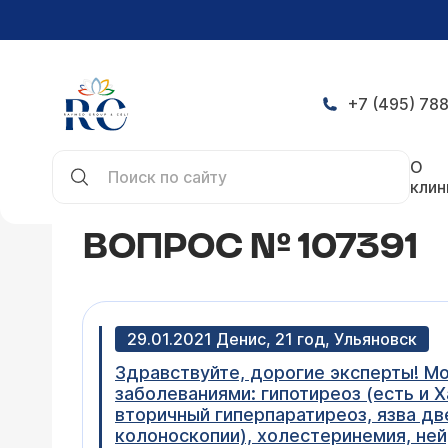
+7 (495) 788
Главная
Конференция
Вопрос № 107391
О
клин
ВОПРОС № 107391
29.01.2021 Денис, 21 год, Ульяновск
Здравствуйте, дорогие эксперты! Мо
заболеваниями: гипотиреоз (есть и 
вторичный гиперпаратиреоз, язва д
колоноскопии), холестеринемия, ней