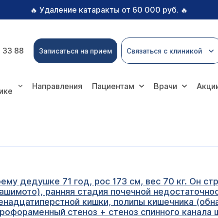
Удаление катаракты от 60 000 руб.
🔥
🔥
 33 88
Записаться на прием
Связаться с клиникой
Направления
Пациентам
Врачи
Акци
ике
ему дедушке 71 год, рос 173 см, вес 70 кг. Он 
Хашимото), ранняя стадия почечной недостаточнос
венадцатиперстной кишки, полипы кишечника (об
рофораменный стеноз + стеноз спинного канала ш