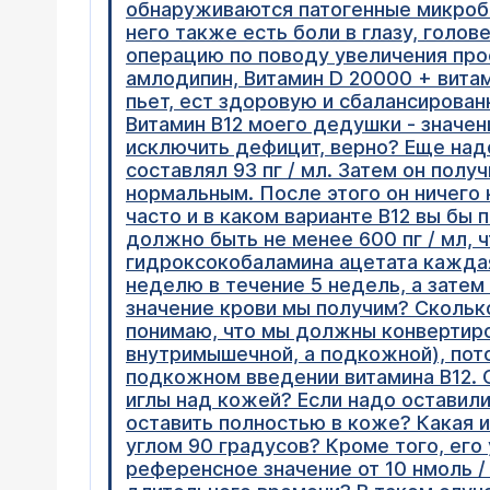
обнаруживаются патогенные микробы
него также есть боли в глазу, голов
операцию по поводу увеличения прос
амлодипин, Витамин D 20000 + витам
пьет, ест здоровую и сбалансирован
Витамин B12 моего дедушки - значение
исключить дефицит, верно? Еще надо 
составлял 93 пг / мл. Затем он полу
нормальным. После этого он ничего 
часто и в каком варианте B12 вы бы
должно быть не менее 600 пг / мл, 
гидроксокобаламина ацетата каждая,
неделю в течение 5 недель, а затем 
значение крови мы получим? Сколько
понимаю, что мы должны конвертиро
внутримышечной, а подкожной), пот
подкожном введении витамина B12. 
иглы над кожей? Если надо оставили
оставить полностью в коже? Какая и
углом 90 градусов? Кроме того, его 
референсное значение от 10 нмоль /