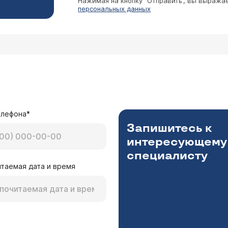
Нажимая на кнопку “Отправить”, вы выража
персональных данных
елефона*
Запишитесь к
интересующему
специалисту
таемая дата и время