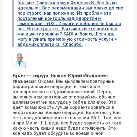
больше. Слив выполнял Феденко В. Всё было
идеально!. Все рекомендации выполняю до сих
пор строго, как положено. Из проблем это
постоянный контроль над ферритин и
гемоглобин . +D3 . Изжоги и побочек не было и
нет. Но вес растёт. Вы выполняете повторно
минишунтирования? SADI я боюсь. Если да,
могу я узнать примерную стоимость услуги +
абдоминопластика. Спасибо.
Врач — хирург Яшков Юрий Иванович
Уважаемая Оксана, Мы выполняем повторные
бариатрические операции, в том числе
одновременно с абдоминопластикой. Перед
выполнением повторных операций мы обычно
делаем рентген желудка у себя в клинике. Это
дает возможность лучше сориентироваться в
необходимом обьеме операции. Вероятно, у Вас
есть предубеждения в отношении SADI. Там, как
и при Мини- ГШ ведь все будет зависеть от того,
какую часть кишки надо будет отключить. Это
все надо будет обсудить во время очной