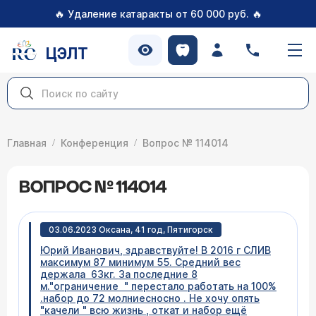
🔥
🔥
Удаление катаракты от 60 000 руб.
ЦЭЛТ
Главная
Конференция
Вопрос № 114014
ВОПРОС № 114014
03.06.2023 Оксана, 41 год, Пятигорск
Юрий Иванович, здравствуйте! В 2016 г СЛИВ
максимум 87 минимум 55. Средний вес
держала 63кг. За последние 8
м."ограничение " перестало работать на 100%
.набор до 72 молниесносно . Не хочу опять
"качели " всю жизнь , откат и набор ещё