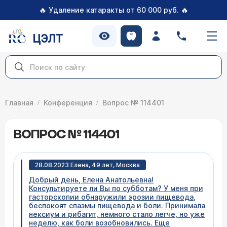
🔥
🔥
Удаление катаракты от 60 000 руб.
ЦЭЛТ
Главная
Конференция
Вопрос № 114401
ВОПРОС № 114401
28.08.2023 Елена, 49 лет, Москва
Добрый день, Елена Анатольевна!
Консультируете ли Вы по субботам? У меня при
гасторскопии обнаружили эрозии пищевода,
беспокоят спазмы пищевода и боли. Принимала
нексиум и рибагит, немного стало легче, но уже
неделю, как боли возобновились. Еще