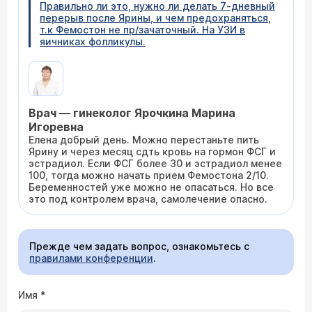
Правильно ли это, нужно ли делать 7-дневный
перерыв после Ярины, и чем предохраняться,
т.к Фемостон не пр/зачаточный. На УЗИ в
яичниках фолликулы.
Врач — гинеколог Ярочкина Марина
Игоревна
Елена добрый день. Можно перестаньте пить
Ярину и через месяц сдть кровь на гормон ФСГ и
эстрадиол. Если ФСГ более 30 и эстрадиол менее
100, тогда можно начать прием Фемостона 2/10.
Беременностей уже можно не опасаться. Но все
это под контролем врача, самолечение опасно.
Прежде чем задать вопрос, ознакомьтесь с
правилами конференции
.
Имя
*