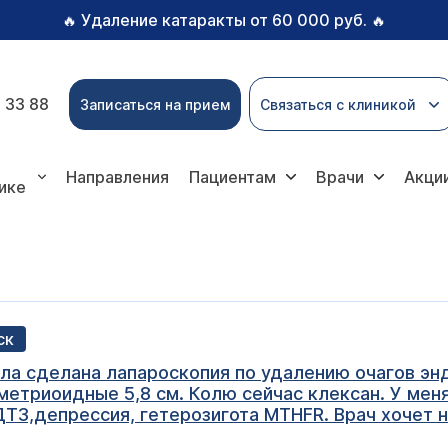
Удаление катаракты от 60 000 руб.
🔥
🔥
 33 88
Записаться на прием
Связаться с клиникой
Направления
Пациентам
Врачи
Акци
ике
ск
ла сделана лапароскопия по удалению очагов эн
метриоидные 5,8 см. Колю сейчас клексан. У меня
 ДТЗ,депрессия, гетерозигота MTHFR. Врач хочет н