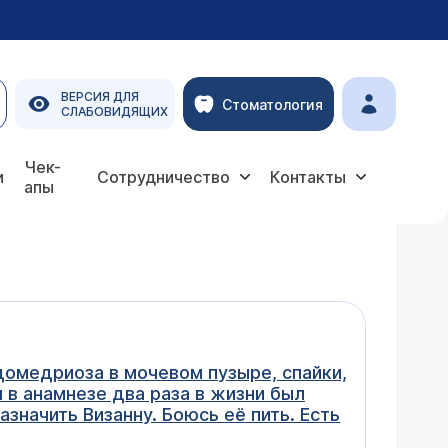
ВЕРСИЯ ДЛЯ
Стоматология
СЛАБОВИДЯЩИХ
Чек-
и
Сотрудничество
Контакты
апы
домедриоза в мочевом пузыре, спайки,
 в анамнезе два раза в жизни был
азначить Визанну. Боюсь её пить. Есть