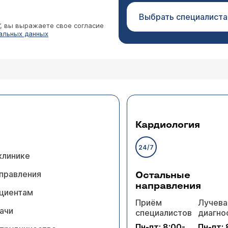
Выбрать специалиста
”, вы выражаете свое согласие
альных данных
Кардиология
24/7
клинике
правления
Остальные
направления
циентам
Приём
Лучева
ачи
специалистов
диагно
Пн-пт: 8:00-
Пн-пт: 