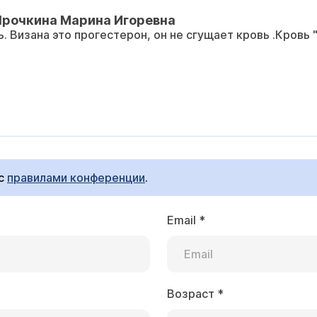
Ярочкина Марина Игоревна
 Визана это прогестерон, он не сгущает кровь .Кровь "
 с
правилами конференции
.
Email
*
Возраст
*