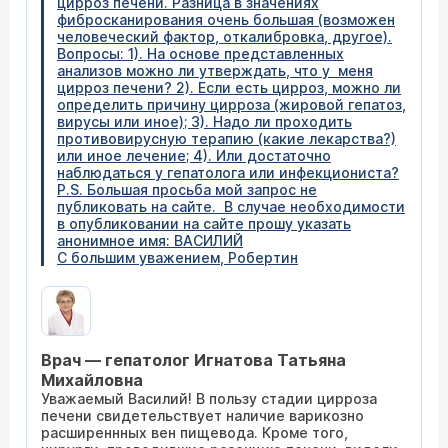
цирроз печени. Разница в значениях
фибросканирования очень большая (возможен
человеческий фактор, откалибровка, другое).
Вопросы: 1). На основе представленных
анализов можно ли утверждать, что у меня
цирроз печени? 2). Если есть цирроз, можно ли
определить причину цирроза (жировой гепатоз,
вирусы или иное); 3). Надо ли проходить
противовирусную терапию (какие лекарства?)
или иное лечение; 4). Или достаточно
наблюдаться у гепатолога или инфекциониста?
P.S. Большая просьба мой запрос не
публиковать на сайте. В случае необходимости
в опубликовании на сайте прошу указать
анонимное имя: ВАСИЛИЙ
С большим уважением, Робертин
Врач — гепатолог Игнатова Татьяна
Михайловна
Уважаемый Василий! В пользу стадии цирроза
печени свидетельствует наличие варикозно
расширеннных вен пищевода. Кроме того,