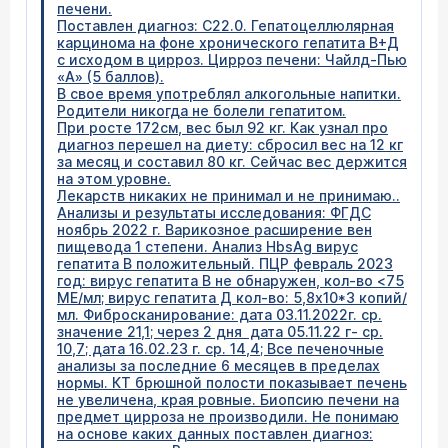
печени.
Поставлен диагноз: С22.0. Гепатоцеллюлярная
карцинома на фоне хронического гепатита В+Д
с исходом в цирроз. Цирроз печени: Чайлд-Пью
«А» (5 баллов).
В свое время употреблял алкогольные напитки.
Родители никогда не болели гепатитом.
При росте 172см, вес был 92 кг. Как узнал про
диагноз перешел на диету: сбросил вес на 12 кг
за месяц и составил 80 кг. Сейчас вес держится
на этом уровне.
Лекарств никаких не принимал и не принимаю..
Анализы и результаты исследования: ФГДС
ноябрь 2022 г. Варикозное расширение вен
пищевода 1 степени. Анализ HbsAg вирус
гепатита В положительный. ПЦР февраль 2023
год: вирус гепатита В не обнаружен, кол-во <75
МЕ/мл; вирус гепатита Д кол-во: 5,8х10*3 копий/
мл. Фибросканирование: дата 03.11.2022г. ср.
значение 21,1; через 2 дня дата 05.11.22 г- ср.
10,7; дата 16.02.23 г. ср. 14,4; Все печеночные
анализы за последние 6 месяцев в пределах
нормы. КТ брюшной полости показывает печень
не увеличена, края ровные. Биопсию печени на
предмет цирроза не производили. Не понимаю
на основе каких данных поставлен диагноз: