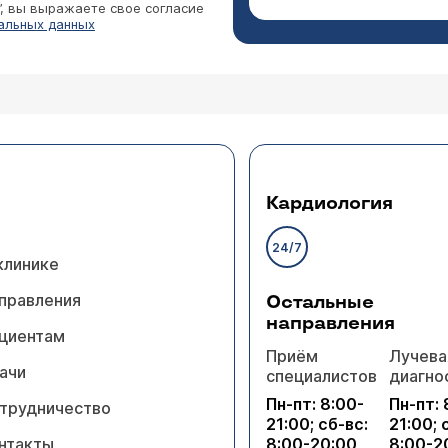
”, вы выражаете свое согласие
альных данных
Кардиология
24/7
клинике
правления
Остальные
направления
циентам
Приём
Лучева
ачи
специалистов
диагно
Пн-пт: 8:00-
Пн-пт: 
трудничество
21:00; сб-вс:
21:00; 
нтакты
8:00-20:00
8:00-2