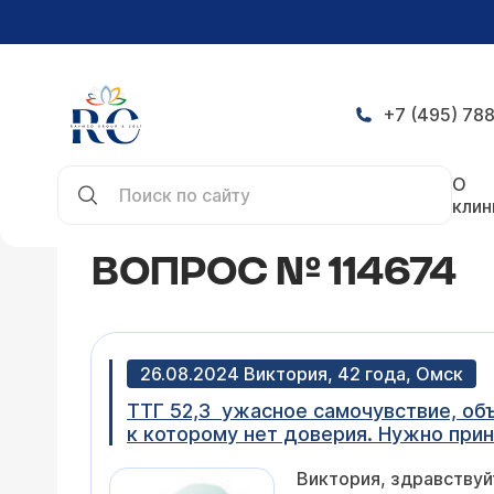
+7 (495) 788
Главная
Конференция
Вопрос № 114674
О
клин
ВОПРОС № 114674
26.08.2024 Виктория, 42 года, Омск
ТТГ 52,3 ужасное самочувствие, объ
к которому нет доверия. Нужно прин
Виктория, здравствуйт