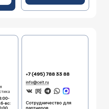
+7 (495) 788 33 88
info@celt.ru
я
стика
8:00-
Сотрудничество для
сб-вс:
партнеров
0:00