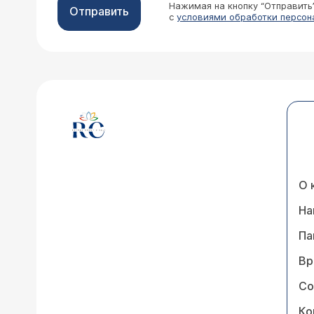
Нажимая на кнопку “Отправить
Отправить
с
условиями обработки персон
О 
На
Па
Вр
Со
Ко