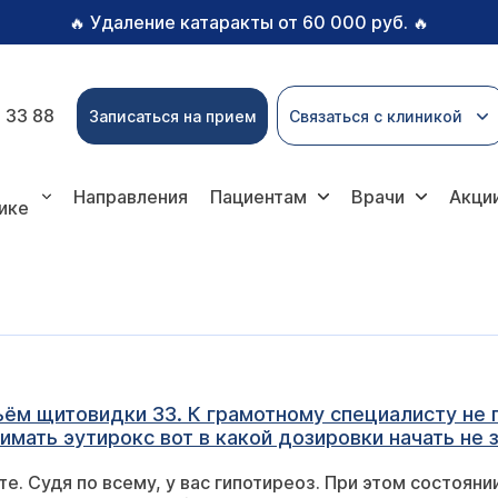
Удаление катаракты от 60 000 руб.
🔥
🔥
 33 88
Записаться на прием
Связаться с клиникой
Направления
Пациентам
Врачи
Акци
ике
ём щитовидки 33. К грамотному специалисту не по
имать эутирокс вот в какой дозировки начать не 
е. Судя по всему, у вас гипотиреоз. При этом состояни